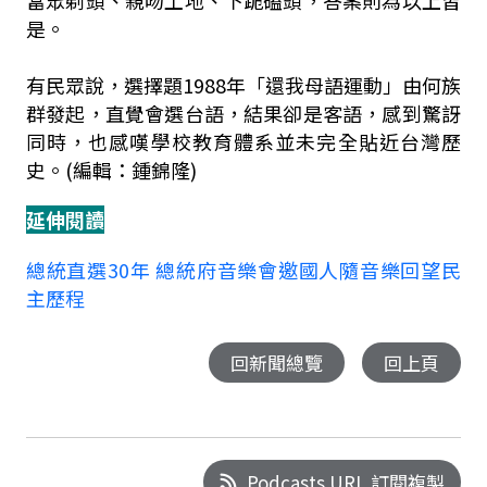
當眾剃頭、親吻土地、下跪磕頭，答案則為以上皆
是。
有民眾說，選擇題1988年「還我母語運動」由何族
群發起，直覺會選台語，結果卻是客語，感到驚訝
同時，也感嘆學校教育體系並未完全貼近台灣歷
史。(編輯：鍾錦隆)
延伸閱讀
總統直選30年 總統府音樂會邀國人隨音樂回望民
主歷程
回新聞總覽
回上頁
Podcasts URL 訂閱複製