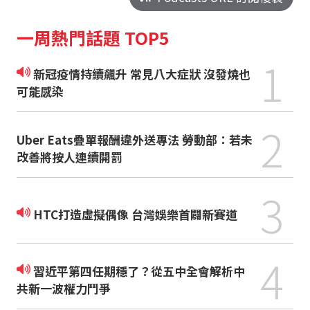
一周熱門話題 TOP5
1
新冠疫情持續飆升 常見八大症狀 沒發燒也
可能感染
2
Uber Eats疊單報酬違外送專法 勞動部：若未
改善將按人連續開罰
3
HTC打造虛擬偶像 台灣娛樂首闢新賽道
4
習近平第四任期穩了？從五中全會解析中
共新一波權力鬥爭