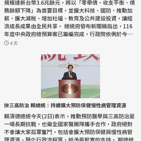
規模達新台幣3.6兆餘元，將以「零舉債、收支平衡、債
務餘額下降」為首要目標，並擴大科技、國防、推動加
薪、擴大減稅、增加社福、教育及公共建設投資，讓經
濟成長成果由全民共享。 總統府發布新聞稿指出，116
年度中央政府總預算案已籌編完成，行政院依例於今天
下午...
4 天
拚三高防治 賴總統：持續擴大預防保健慢性病管理資源
賴清德總統今天(2日)表示，推動預防醫學與三高防治是
一場長期抗戰，也需全國家醫團隊攜手合作，政府絕對
不會讓大家孤軍奮鬥，包括會擴大預防保健與慢性病管
理資源、簡化行政流程等，給予最堅實的支持。 賴總統