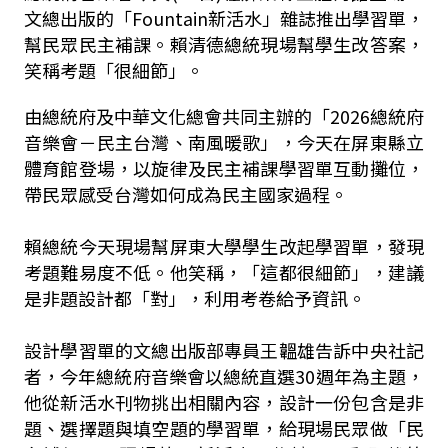
文總出版的「Fountain新活水」雜誌推出學習單，
幫民眾民主補課。賴清德
總統現場幫學生改答案，
笑稱考題「很細節」。
由總統府及中華文化總會共同主辦的「2026總統府
音樂會－民主台灣、南風暖歌」，今天在屏東縣立
體育館登場，以旋律及民主補課學習單互動攤位，
帶民眾感受台灣如何成為民主國家過程。
賴總統今天現場幫屏東大學學生改起學習單，發現
考題難易度不低。他笑稱，「這都很細節」，建議
是非題設計都「對」，利用考卷給予資訊。
設計學習單的文總出版部專員王韞雄告訴中央社記
者，今年總統府音樂會以總統直選30週年為主題，
他從新活水刊物挑出相關內容，設計一份包含是非
題、選擇題與填空題的學習單，給現場民眾做「民