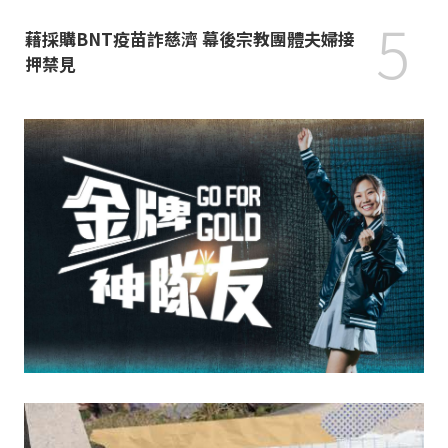
5
藉採購BNT疫苗詐慈濟 幕後宗教團體夫婦接
押禁見