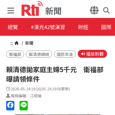
新聞
總覽
#漢光42號演習
財經
國際
:::
/
新聞
播放聆聽
衛福部
賴清德總統
國民年金
賴清德拋家庭主婦5千元 衛福部
曝請領條件
2026-05-24 19:16(05-24 19:56更新)
撰稿編輯：江昭倫