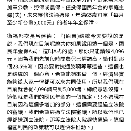
加軍公教、勞保或農保、僅投保國民年金的家庭主
婦(夫)，未來待修法通過後，年滿65歲可享「每月
至少新台幣5,000元」的老年年金保障。
衛福部次長呂建德：『(原音)總統今天要說的是
說，我們現在目前呢總共你如果說用這一個是，國
民年金保A式，這叫A式的話，那你只能請領4,096
元。因為我們先前段時間農保已經調高，給付到那
個23.5%嘛，因為要對抗通膨啊等等這些，這個也
是總統的一個心意，希望能夠來做一個，經濟果實
能夠從大家一律都可以來共同使用，所以我們現在
目前就會從4,096調高到5,000塊，總統意思沒錯，
這個就是我們的國民年金的一個規定，只不過現在
目前因為這個多增加的部分，這個需要經過立法院
的審議，我們希望經過立法院審議，所以我們也已
經都送到立法院，那等立法院大院趕快通過，這個
福國利民的政策就可以趕快來推動。』