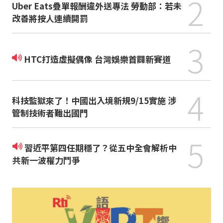
2
Uber Eats疊單報酬違外送專法 勞動部：若未
改善將按人連續開罰
3
HTC打造虛擬偶像 台灣娛樂首闢新賽道
4
科技監獄來了！中國出入境新規9/15實施 涉
管制技術者難出國門
5
習近平第四任期穩了？從五中全會解析中
共新一波權力鬥爭