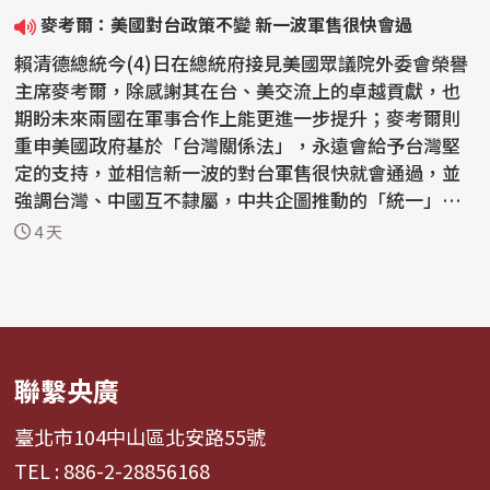
麥考爾：美國對台政策不變 新一波軍售很快會過
賴清德總統今(4)日在總統府接見美國眾議院外委會榮譽
主席麥考爾，除感謝其在台、美交流上的卓越貢獻，也
期盼未來兩國在軍事合作上能更進一步提升；麥考爾則
重申美國政府基於「台灣關係法」，永遠會給予台灣堅
定的支持，並相信新一波的對台軍售很快就會通過，並
強調台灣、中國互不隸屬，中共企圖推動的「統一」絕
不會...
4 天
聯繫央廣
臺北市104中山區北安路55號
TEL : 886-2-28856168