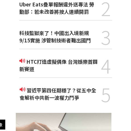
2
Uber Eats疊單報酬違外送專法 勞
動部：若未改善將按人連續開罰
3
科技監獄來了！中國出入境新規
9/15實施 涉管制技術者難出國門
4
HTC打造虛擬偶像 台灣娛樂首闢
新賽道
5
習近平第四任期穩了？從五中全
會解析中共新一波權力鬥爭
像