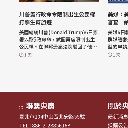
川普簽行政命令限制出生公民權
美媒：
打擊生育旅遊
審查 
美國總統川普(Donald Trump)6日簽
美媒6日
署2項行政命命，試圖再度限制出生
群媒體審
公民權。在聯邦最高法院駁回了他先
型的申請
前的嘗試後，川普又一次對這項美國
請者。 對此，國務院一名發言人回覆
1 天
1 天
憲法規定提出挑戰。 限制出生公民權
中央社記
一直是川普打擊移民的優先事項之
查程序，
一，白宮尤其針對所謂的「生育旅
安最高標準。 美國總統川
遊」，也就是外國孕婦赴美生下小
d Tr
孩。 在6月30日在最高法院遭遇挫敗
僅尋求推
後，川普已...
簽證...
聯繫央廣
關於
:::
臺北市104中山區北安路55號
最新消
TEL : 886-2-28856168
採購公