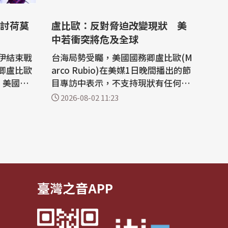
討荷莫
盧比歐：反對脅迫改變現狀 美
中若衝突將危及全球
伊結束戰
台海局勢受矚，美國國務卿盧比歐(M
卿盧比歐
arco Rubio)在美媒1日晚間播出的節
說，美國正
目專訪中表示，不支持現狀有任何改
對話與談
變，反對任何形式的脅迫性改變現狀
2026-08-02 11:23
船隻安全
行為；美中若發生衝突，無論是經濟
Hormu
或軍事上，對兩國乃至全球而言都將
尚未最終
是災難性的，因此必須妥善處理。 盧
電報
比歐接受福斯新聞頻道(Fox News C
在推動美
hannel)節目「My View with Lara T
rump」...
臺灣之音APP