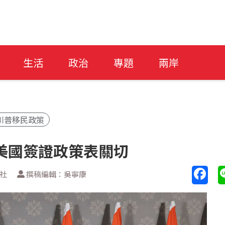
生活
政治
專題
兩岸
川普移民政策
美國簽證政策表關切
新社
撰稿編輯：吳寧康