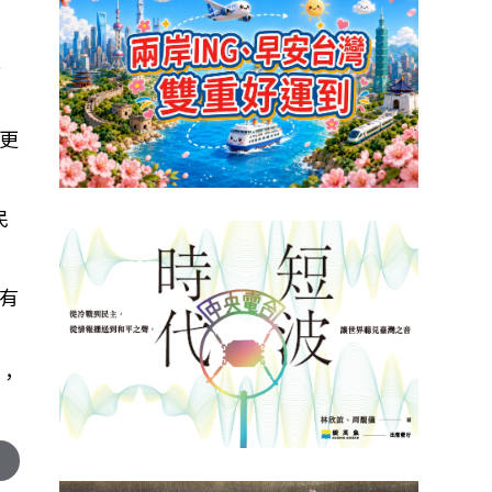
致
更
民
有
，