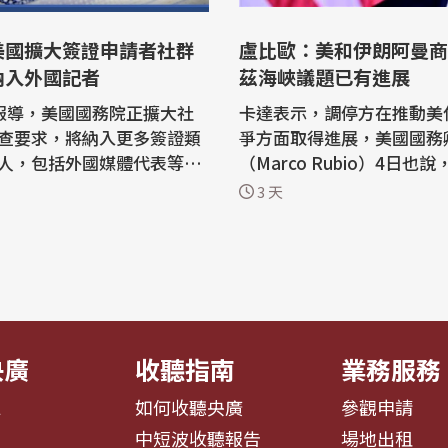
美國擴大簽證申請者社群
盧比歐：美和伊朗阿曼商
納入外國記者
茲海峽議題已有進展
報導，美國國務院正擴大社
卡達表示，調停方在推動美
查要求，將納入更多簽證類
爭方面取得進展，美國國務
人，包括外國媒體代表等申
（Marco Rubio）4日也
參與阿曼和伊朗之間進行的
3 天
者提問表示，正持續評估審
判，商討短期內如何讓更多
以確保簽證流程符合美國國
通過荷莫茲海峽（Strait of 
普（Donal
z），目前已有些進展，但
ump）去年初重返白宮以來，不
定案，希望能在近期內定案。 外
進強硬移民政策，也對發放
導，卡達4日指出，調停方
伊結束戰爭...
央廣
收聽指南
業務服務
息
如何收聽央廣
參觀申請
告
中短波收聽報告
場地出租