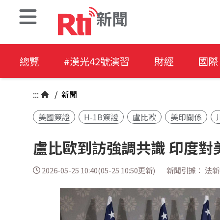
新聞
總覽
#漢光42號演習
財經
國際
:::
/
新聞
美國簽證
H-1B簽證
盧比歐
美印關係
盧比歐到訪強調共識 印度對
2026-05-25 10:40(05-25 10:50更新)
新聞引據： 法