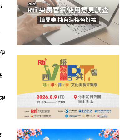
者
題
伊
美
規
收