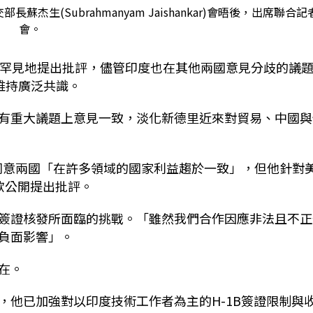
部長蘇杰生(Subrahmanyam Jaishankar)會晤後，出席聯合記
會。
並罕見地提出批評，儘管印度也在其他兩國意見分歧的議
)維持廣泛共識。
有重大議題上意見一致，淡化新德里近來對貿易、中國與
ankar)同意兩國「在許多領域的國家利益趨於一致」，但他針對
盧比歐公開提出批評。
簽證核發所面臨的挑戰。「雖然我們合作因應非法且不正
負面影響」。
在。
，他已加強對以印度技術工作者為主的H-1B簽證限制與