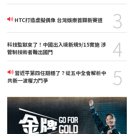
3
HTC打造虛擬偶像 台灣娛樂首闢新賽道
4
科技監獄來了！中國出入境新規9/15實施 涉
管制技術者難出國門
5
習近平第四任期穩了？從五中全會解析中
共新一波權力鬥爭