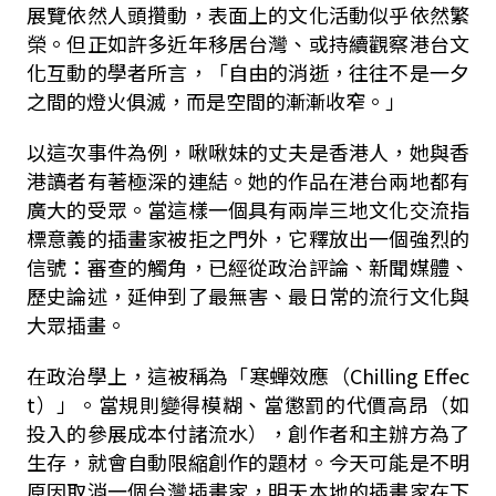
展覽依然人頭攢動，表面上的文化活動似乎依然繁
榮。但正如許多近年移居台灣、或持續觀察港台文
化互動的學者所言，「自由的消逝，往往不是一夕
之間的燈火俱滅，而是空間的漸漸收窄。」
以這次事件為例，啾啾妹的丈夫是香港人，她與香
港讀者有著極深的連結。她的作品在港台兩地都有
廣大的受眾。當這樣一個具有兩岸三地文化交流指
標意義的插畫家被拒之門外，它釋放出一個強烈的
信號：審查的觸角，已經從政治評論、新聞媒體、
歷史論述，延伸到了最無害、最日常的流行文化與
大眾插畫。
在政治學上，這被稱為「寒蟬效應（Chilling Effec
t）」。當規則變得模糊、當懲罰的代價高昂（如
投入的參展成本付諸流水），創作者和主辦方為了
生存，就會自動限縮創作的題材。今天可能是不明
原因取消一個台灣插畫家，明天本地的插畫家在下