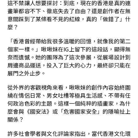
這不禁讓人想要探討：到底，現在的香港是真的連
畫筆都容不下、徹底失去了自由？還是創作者在無
意間踩到了某條看不見的紅線，真的「做錯了」什
麼？
「香港曾經帶給我很多溫暖的回憶，就像我的第二
個家一樣。」啾啾妹在IG上留下的這段話，顯得無
奈而遺憾。她的團隊為了這次參展，從展場設計到
周邊商品運送，投入了巨大的心力，最終卻只能在
展門之外止步。
從外界的客觀視角來看，啾啾妹的創作內容始終圍
繞在情侶日常、男女吐槽等極具生活感、不帶有任
何政治色彩的主題。這樣一個純粹的插畫家，為什
麼會與《國安法》或「危害國家安全」的隱喻扯上
關係？
許多社會學者與文化評論家指出，當代香港文化環