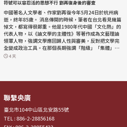
符號可以容忍活的思想不行 劉再復身後的審查
中國著名人文學者、作家劉再復今年5月24日於杭州病
逝，終年85歲。 消息傳開的時候，筆者在台北看見幾篇
悼文，都寫得很鄭重。他是1980年代中國「文化熱」的
代表人物，以《論文學的主體性》等著作成為文藝理論
領軍人物，強調文學應回歸人性與審美，反對把文學完
全變成政治工具。在那個長期強調「階級」「集體」
「革命敘...
4 天
聯繫央廣
臺北市104中山區北安路55號
TEL : 886-2-28856168
FAX : 886-2-28855423