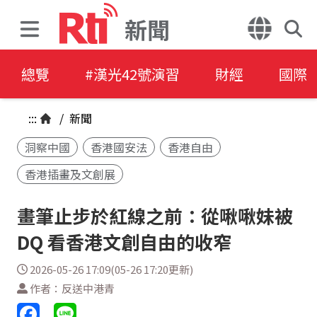
新聞
總覽
#漢光42號演習
財經
國際
:::
/
新聞
洞察中國
香港國安法
香港自由
香港插畫及文創展
畫筆止步於紅線之前：從啾啾妹被
DQ 看香港文創自由的收窄
2026-05-26 17:09(05-26 17:20更新)
作者：反送中港青