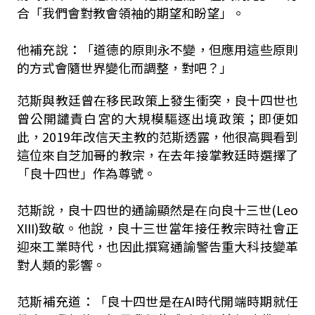
合「我們會對教會領袖的期望和盼望」。
他補充說：「道德的原則永不變，但應用這些原則
的方式會隨世界變化而調整，對吧？」
范斯與教廷曾在移民政策上發生衝突，良十四世也
曾公開譴責白宮的大規模驅逐出境政策；即便如
此，2019年改信天主教的范斯透露，他很高興看到
這位來自芝加哥的教宗，在去年接掌教廷時選擇了
「良十四世」作為尊號。
范斯說，良十四世的通諭顯然是在向良十三世(Leo
XIII)致敬。他說，良十三世當年接任教宗時社會正
迎來工業時代，也因此撰寫通諭警告重大科技變革
對人類的影響。
范斯補充道：「良十四世是在AI時代開端時期就任