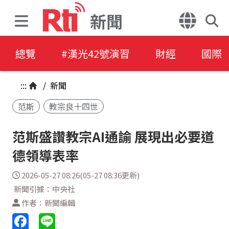
新聞
總覽
#漢光42號演習
財經
國際
:::
/
新聞
范斯
教宗良十四世
范斯盛讚教宗AI通諭 展現出必要道
德領導表率
2026-05-27 08:26(05-27 08:36更新)
新聞引據：中央社
作者：新聞編輯