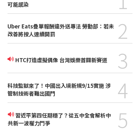
1
可能感染
2
Uber Eats疊單報酬違外送專法 勞動部：若未
改善將按人連續開罰
3
HTC打造虛擬偶像 台灣娛樂首闢新賽道
4
科技監獄來了！中國出入境新規9/15實施 涉
管制技術者難出國門
5
習近平第四任期穩了？從五中全會解析中
共新一波權力鬥爭