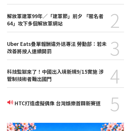
2
解放軍建軍99年／「建軍節」前夕 「匿名者
64」攻下多個解放軍網站
3
Uber Eats疊單報酬違外送專法 勞動部：若未
改善將按人連續開罰
4
科技監獄來了！中國出入境新規9/15實施 涉
管制技術者難出國門
5
HTC打造虛擬偶像 台灣娛樂首闢新賽道