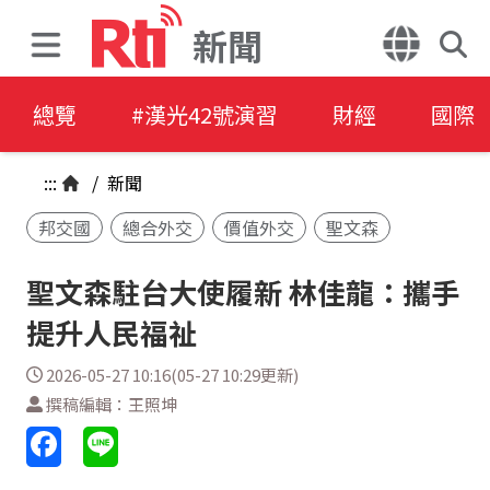
新聞
總覽
#漢光42號演習
財經
國際
:::
/
新聞
邦交國
總合外交
價值外交
聖文森
聖文森駐台大使履新 林佳龍：攜手
提升人民福祉
2026-05-27 10:16(05-27 10:29更新)
撰稿編輯：王照坤