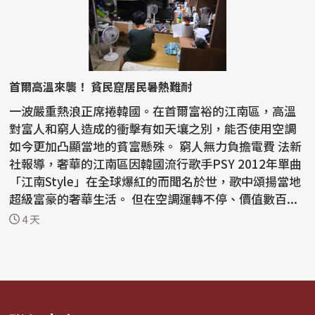
首爾高溫來襲！ 貧民窟居民暑熱難耐
一波嚴重熱浪正席捲韓國。在首爾富裕的江南區，高溫
對富人和窮人造成的衝擊有如天壤之別，能否使用空調
如今更加凸顯當地的貧富懸殊。 窮人無力負擔電費 法新
社報導，奢華的江南區因韓國流行歌手PSY 2012年單曲
「江南Style」在全球爆紅的而聞名於世，歌中頌揚當地
超級富豪的奢華生活。 但在空調運轉不停、價值數百...
4 天