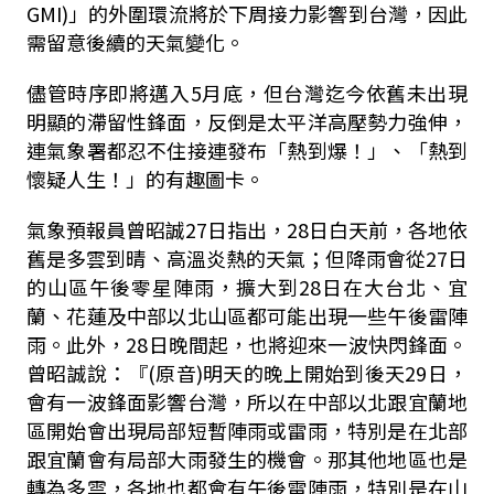
GMI)」的外圍環流將於下周接力影響到台灣，因此
需留意後續的天氣變化。
儘管時序即將邁入5月底，但台灣迄今依舊未出現
明顯的滯留性鋒面，反倒是太平洋高壓勢力強伸，
連氣象署都忍不住接連發布「熱到爆！」、「熱到
懷疑人生！」的有趣圖卡。
氣象預報員曾昭誠27日指出，28日白天前，各地依
舊是多雲到晴、高溫炎熱的天氣；但降雨會從27日
的山區午後零星陣雨，擴大到28日在大台北、宜
蘭、花蓮及中部以北山區都可能出現一些午後雷陣
雨。此外，28日晚間起，也將迎來一波快閃鋒面。
曾昭誠說：『(原音)明天的晚上開始到後天29日，
會有一波鋒面影響台灣，所以在中部以北跟宜蘭地
區開始會出現局部短暫陣雨或雷雨，特別是在北部
跟宜蘭會有局部大雨發生的機會。那其他地區也是
轉為多雲，各地也都會有午後雷陣雨，特別是在山