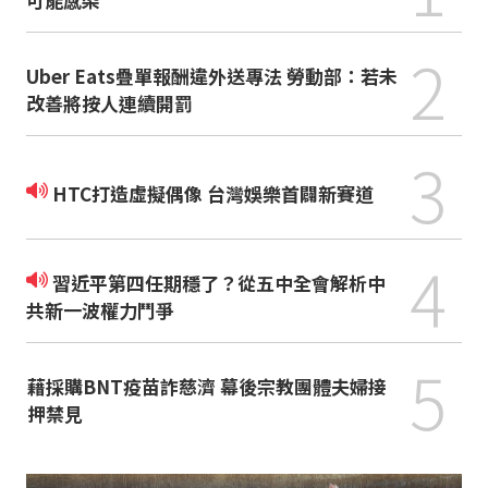
2
Uber Eats疊單報酬違外送專法 勞動部：若未
改善將按人連續開罰
3
HTC打造虛擬偶像 台灣娛樂首闢新賽道
4
習近平第四任期穩了？從五中全會解析中
共新一波權力鬥爭
5
藉採購BNT疫苗詐慈濟 幕後宗教團體夫婦接
押禁見