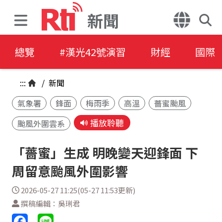
新聞
總覽
#漢光42號演習
財經
國際
:::
/
新聞
氣象署
鋒面
梅雨季
高溫
薔蜜颱風
播放聆聽
颱風外圍雲系
「薔蜜」生成 明晚變天迎鋒面 下
周留意颱風外圍影響
2026-05-27 11:25(05-27 11:53更新)
撰稿編輯：吳琍君