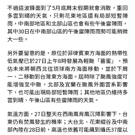
不過這波鋒面到了5月底周末假期就會消散，重回
多雲到晴的天氣，只剩花東地區還有局部短暫陣
雨，中南部地區和北部山區也會有些午後雷陣雨，
其中30日在中南部山區的午後雷陣雨雨勢可能稍微
大一些。
另外要留意的是，原位於菲律賓東方海面的熱帶性
低氣壓已於27日上午8時發展為輕颱「薔蜜」，預
估未來將朝西北往琉球南方海面移動，並於下周
一、二移動到台灣東方海面。屆時除了颱風強度可
能增強至中颱，北部及宜蘭在颱風外圍雲系影響
下，也可能出現局部短暫陣雨；其他地區仍維持多
雲到晴、午後山區有些雷陣雨的天氣。
氣溫方面，27日整天在西南風背風沉降影響下，台
東仍有焚風發生的機率；大台北、花東縱谷及中南
部內陸在28日前，高溫也依舊可能飆到攝氏37度以