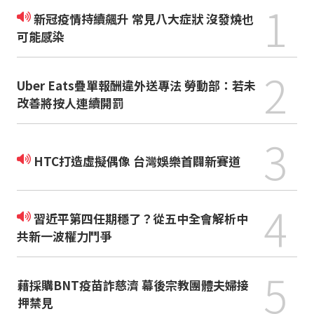
1
新冠疫情持續飆升 常見八大症狀 沒發燒也
可能感染
2
Uber Eats疊單報酬違外送專法 勞動部：若未
改善將按人連續開罰
3
HTC打造虛擬偶像 台灣娛樂首闢新賽道
4
習近平第四任期穩了？從五中全會解析中
共新一波權力鬥爭
5
藉採購BNT疫苗詐慈濟 幕後宗教團體夫婦接
押禁見