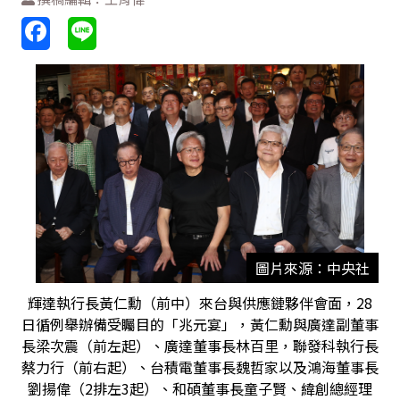
圖片來源：中央社
輝達執行長黃仁勳（前中）來台與供應鏈夥伴會面，28
日循例舉辦備受矚目的「兆元宴」，黃仁勳與廣達副董事
長梁次震（前左起）、廣達董事長林百里，聯發科執行長
蔡力行（前右起）、台積電董事長魏哲家以及鴻海董事長
劉揚偉（2排左3起）、和碩董事長童子賢、緯創總經理