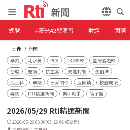
新聞
總覽
#漢光42號演習
財經
國際
:::
/
新聞
華為
耗水費
PCE
232條款
臺灣漫遊錄
台股
鮑爾
抗生素
先進封裝
沈伯洋
北士科
辛納
日菲關係
反傾銷
校園霸凌
毒駕
RTI精選新聞
美伊戰爭
簡子傑
2026/05/29 Rti精選新聞
2026-05-29 08:30(05-29 08:45更新)
撰稿編輯：王育偉