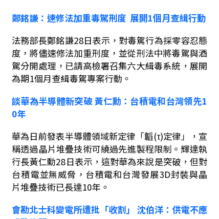
鄭銘謙：速修法加重毒駕刑度
展開
1
個月查緝行動
法務部長鄭銘謙
28
日表示，對毒駕行為採零容忍態
度，將儘速修法加重刑度，並從刑法中將毒駕與酒
駕分開處理，已請高檢署召集六大緝毒系統，展開
為期
1
個月查緝毒駕專案行動。
談華為半導體新突破
黃仁勳：台積電和台灣領先
1
0
年
華為日前發表半導體領域新定律「韜
(
τ
)
定律」，宣
稱透過晶片堆疊技術可繞過先進製程限制。輝達執
行長黃仁勳
28
日表示，這對華為來說是突破，但對
台積電並無威脅，台積電和台灣發展
3D
封裝與晶
片堆疊技術已長達
10
年。
會勘北士科變電所遭批「收割」
沈伯洋：供電不應