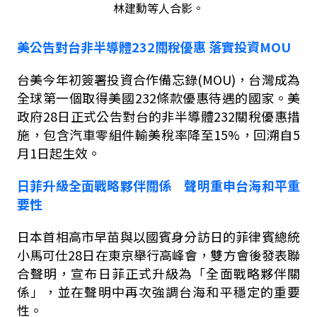
林建勳等人合影。
美公告對台非半導體
232
關稅優惠
落實投資
MOU
台美今年初簽署投資合作備忘錄
(MOU)
，台灣成為
全球第一個取得美國
232
條款優惠待遇的國家。美
政府
28
日正式公告對台的非半導體
232
關稅優惠措
施，包含汽車零組件輸美稅率降至
15%
，回溯自
5
月
1
日起生效。
日菲升級全面戰略夥伴關係 聲明重申台海和平重
要性
日本首相高市早苗與以國賓身分訪日的菲律賓總統
小馬可仕
28
日在東京舉行高峰會，雙方會後發表聯
合聲明，宣布日菲正式升級為「全面戰略夥伴關
係」，並在聲明中再次強調台海和平穩定的重要
性。