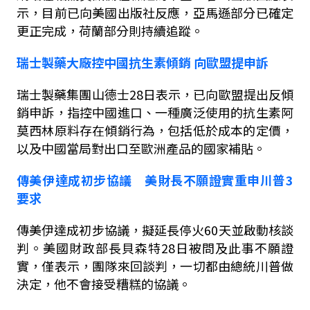
示，目前已向美國出版社反應，亞馬遜部分已確定
更正完成，荷蘭部分則持續追蹤。
瑞士製藥大廠控中國抗生素傾銷
向歐盟提申訴
瑞士製藥集團山德士
28
日表示，已向歐盟提出反傾
銷申訴，指控中國進口、一種廣泛使用的抗生素阿
莫西林原料存在傾銷行為，包括低於成本的定價，
以及中國當局對出口至歐洲產品的國家補貼。
傳美伊達成初步協議 美財長不願證實重申川普
3
要求
傳美伊達成初步協議，擬延長停火
60
天並啟動核談
判。美國財政部長貝森特
28
日被問及此事不願證
實，僅表示，團隊來回談判，一切都由總統川普做
決定，他不會接受糟糕的協議。