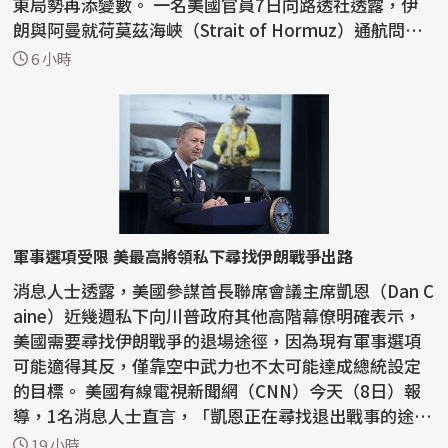
東局勢再添變數。 一名美國官員7日向路透社透露，伊
朗與阿曼就荷莫茲海峽（Strait of Hormuz）通航問題
正取得...
6 小時
軍事選項受限 美最高將領私下尋找伊朗戰爭出路
消息人士透露，美國參謀首長聯席會議主席凱恩（Dan C
aine）近幾週私下向川普政府其他高階幕僚明確表示，
美國需要尋找伊朗戰爭的退場途徑，因為現有軍事選項
可能適得其反，僅靠空中武力也不太可能達成總統設定
的目標。 美國有線電視新聞網（CNN）今天（8日）報
導，1名消息人士直言，「凱恩正在尋找退出戰事的途
徑」。...
19 小時