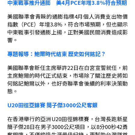
中東戰事推升通膨 美
4
月
PCE
年增
3.8%
符合預期
美國聯準會青睞的通膨指標
4
月個人消費支出物價
指數（
PCE
）年增
3.8%
，符合市場預期，但也顯示
中東戰事引發通膨上揚，正對美國民間消費造成影
響。
專題報導：
鮑爾時代結束
歷史如何銘記？
美國聯準會新任主席華許
22
日在白宮宣誓就任，前
主席鮑爾的時代正式結束，市場除了關注歷史將如
何銘記鮑爾以外，也好奇聯準會後續的利率決策動
態。
U20
田徑亞錦賽
簡子傑
3000
公尺奪銀
在香港舉行的亞洲
U20
田徑錦標賽，台灣長跑新星
簡子傑
28
日在男子
3000
公尺項目，以
8
分
00
秒
42
勇
奪銀牌，不僅締造生涯最佳紀錄，更幫助台灣隊首