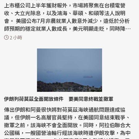
上市櫃公司上半年獲財報外，市場將聚焦在台積電營
收、大立光除息，以及鴻海、華碩、和碩等法人說明
會。 美國公布7月非農就業人數意外減少，遠低於分析
師預期的穩定就業人數成長，美元明顯走貶，同時降低
聯邦準備理事...
2 小時
伊朗列荷莫茲全面開放條件 要美同意終戰並撤軍
傳出伊朗和阿曼很快將對荷莫茲海峽通航問題達成協
議，但伊朗一名高層官員堅持，在美國同意結束戰爭、
撤軍之前，該海峽不會全面開放。同時，阿拉伯聯合大
公國稱，一艘國營油輪行經該海峽時遭伊朗攻擊，為中