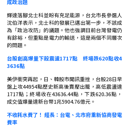
成政治題
輝達落腳北士科並盼有充足能源，台北市長參選人
沈伯洋表示，北士科的發展已邁出第一步，不該成
為「政治攻防」的議題。他也強調目前台灣發電仍
有餘裕，但重點是電力的輸送，這是兩個不同層次
的問題。
台股創高爆量下殺震盪
1717
點 終場跌
620
點收
4
3636
點
美伊衝突再起，日、韓股市聞訊重挫，台股
28
日早
盤上攻
44954
點歷史新高後賣壓出籠，高低震盪達
1717
點；終場收在
43636.44
點，下跌
620.36
點，
成交值爆量達新台幣
1
兆
5904.76
億元。
不收耗水費了！
經長：台電、北市府重新協商發電
費率