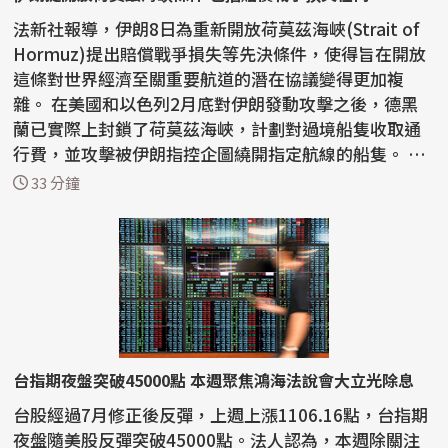
法新社報導，伊朗8日為重新開放荷莫茲海峽(Strait of
Hormuz)提出賠償戰爭損失等先決條件，使得旨在開放
這條對世界經濟至關重要航道的潛在協議變得更加複
雜。 在美國和以色列2月底對伊朗發動攻擊之後，德黑
蘭已實際上封鎖了荷莫茲海峽，計劃對過境船隻收取通
行費，並攻擊被伊朗指控企圖繞開指定航線的船隻。 在
戰前...
33 分鐘
台指期夜盤突破45000點 本週聚焦鴻海法說會大立光除息
台股經過7月修正後反彈，上週上漲1106.16點，台指期
夜盤隨美股反彈突破45000點。法人認為，本週除關注