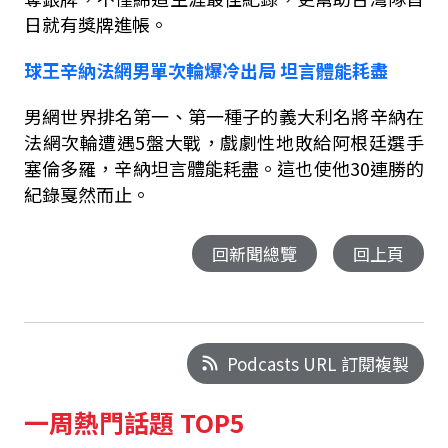
日就有獎牌進帳。
球王辛納法網男單次輪爆冷出局
坦言體能耗盡
男網世界排名第一、第一種子的義大利名將辛納在
法網次輪遭遇
5
盤大戰，戲劇性地敗給阿根廷選手
塞倫多羅，辛納坦言體能耗盡。這也使他
30
連勝的
紀錄戛然而止。
回新聞總覽
回上頁
Podcasts URL 訂閱複製
一周熱門話題 TOP5