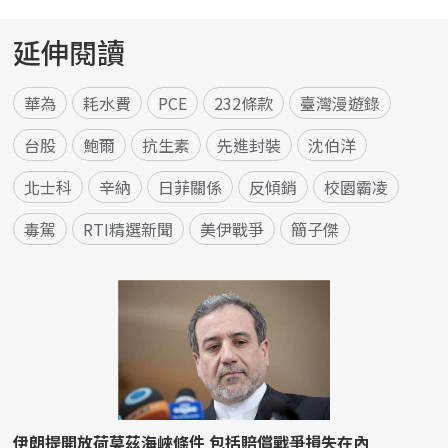
延伸閱讀
華為
耗水費
PCE
232條款
臺灣漫遊錄
台股
鮑爾
抗生素
先進封裝
沈伯洋
北士科
辛納
日菲關係
反傾銷
校園霸凌
毒駕
RTI精選新聞
美伊戰爭
簡子傑
伊朗提開放荷莫茲海峽條件 包括賠償戰爭損失在內