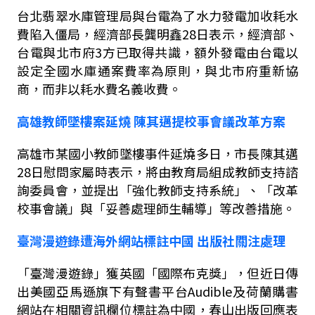
台北翡翠水庫管理局與台電為了水力發電加收耗水
費陷入僵局，經濟部長龔明鑫
28
日表示，經濟部、
台電與北市府
3
方已取得共識，額外發電由台電以
設定全國水庫通案費率為原則，與北市府重新協
商，而非以耗水費名義收費。
高雄教師墜樓案延燒
陳其邁提校事會議改革方案
高雄市某國小教師墜樓事件延燒多日，市長陳其邁
28
日
慰問家屬時表示，將由教育局組成教師支持諮
詢委員會，並提出「強化教師支持系統」、「改革
校事會議」與「妥善處理師生輔導」等改善措施。
臺灣漫遊錄遭海外網站標註中國
出版社關注處理
「臺灣漫遊錄」獲英國「國際布克獎」，但近日傳
出美國亞馬遜旗下有聲書平台
Audible
及荷蘭購書
網站在相關資訊欄位標註為中國，春山出版回應表