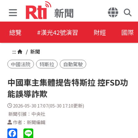
新聞
總覽
#漢光42號演習
財經
國際
:::
/
新聞
中國法院
特斯拉
自動駕駛
中國車主集體提告特斯拉 控FSD功
能誤導詐欺
2026-05-30 17:07(05-30 17:10更新)
新聞引據：中央社
作者：新聞編輯