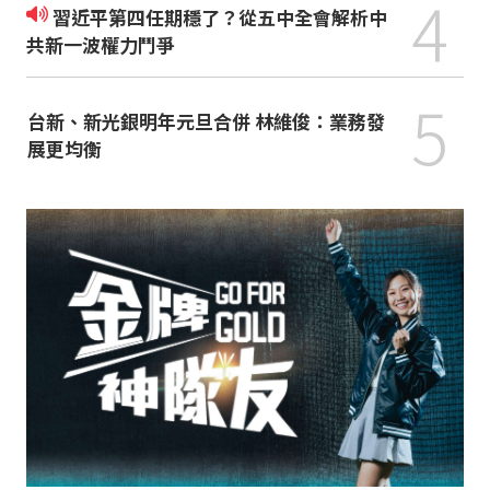
4
習近平第四任期穩了？從五中全會解析中
共新一波權力鬥爭
5
台新、新光銀明年元旦合併 林維俊：業務發
展更均衡