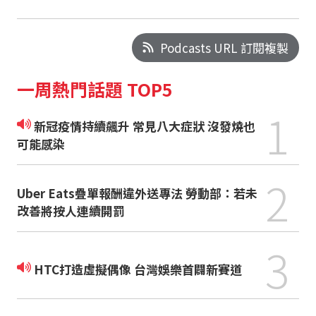
Podcasts URL 訂閱複製
一周熱門話題 TOP5
1
新冠疫情持續飆升 常見八大症狀 沒發燒也
可能感染
2
Uber Eats疊單報酬違外送專法 勞動部：若未
改善將按人連續開罰
3
HTC打造虛擬偶像 台灣娛樂首闢新賽道