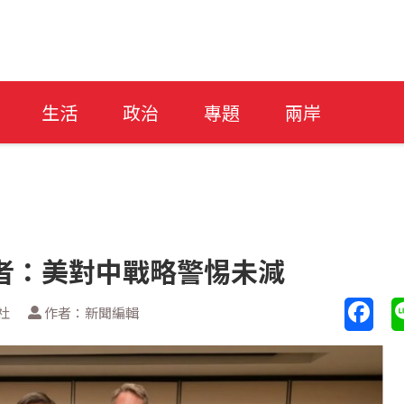
生活
政治
專題
兩岸
者：美對中戰略警惕未減
社
作者：新聞編輯