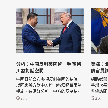
分析：中國反制美國留一手 預留
美媒：
川習對話空間
防官員
中國日前公布多項反制美國的措施，
網路媒體P
以回應美方對中方推出各種經貿限制
爭部次長柯伯
措施，有港媒分析，中方的反制措施
希望訪問
「沒有把拳頭揮到最盡」，刻意保留
談話，但
2 天
2 天
重要籌碼，客觀上是為籌備中的9月
美元對台