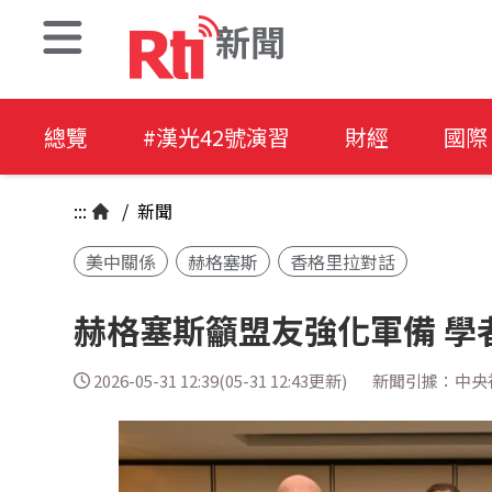
新聞
總覽
#漢光42號演習
財經
國際
:::
/
新聞
美中關係
赫格塞斯
香格里拉對話
赫格塞斯籲盟友強化軍備 學
2026-05-31 12:39(05-31 12:43更新)
新聞引據：中央