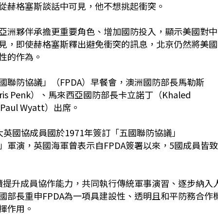
從赫格塞斯談話中可見，他不想挑起衝突。
亞洲夥伴承擔更重要角色、增加國防投入，顯示美國對中
見，即使赫格塞斯釋出避免衝突的訊息，北京仍然將美國
性的作為。
國聯防協議」（FPDA）早餐會，澳洲國防部長馬勒斯
hris Penk）、馬來西亞國防部長卡立諾丁（Khaled
ul Wyatt）出席。
英國協成員國於1971年簽訂「五國聯防協議」
盾」軍演，英國海軍曾表示自FPDA簽署以來，5國成員皆
持續提升成員協作能力，共同執行傳統軍事演習、逐步納入
國部長重申FPDA為一項具建設性、透明且和平防務合作
揮作用。