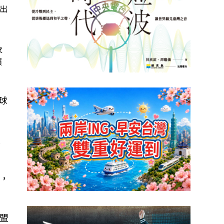
出
及
籲
全球
憂
，
盟