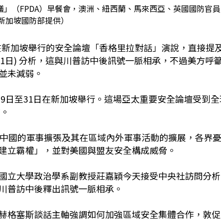
議」（FPDA）早餐會，澳洲、紐西蘭、馬來西亞、英國國防官員
新加坡國防部提供）
）本週在新加坡舉行的安全論壇「香格里拉對話」演說，直接提
31日) 分析，這與川普訪中後訊號一脈相承，不過美方呼
並未減弱。
ogue）29日至31日在新加坡舉行。這場亞太重要安全論壇受到
訪。
於中國的軍事擴張及其在區域內外軍事活動的擴展，各界
建立霸權」，並對美國與盟友安全構成威脅。
國立大學政治學系副教授莊嘉穎今天接受中央社訪問分析
川普訪中後釋出訊號一脈相承。
赫格塞斯談話主軸強調如何加強區域安全集體合作，敦促