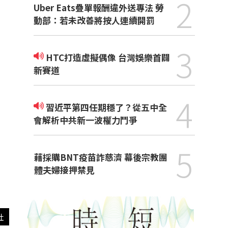
2
Uber Eats疊單報酬違外送專法 勞
動部：若未改善將按人連續開罰
3
HTC打造虛擬偶像 台灣娛樂首闢
新賽道
4
習近平第四任期穩了？從五中全
會解析中共新一波權力鬥爭
5
藉採購BNT疫苗詐慈濟 幕後宗教團
體夫婦接押禁見
社