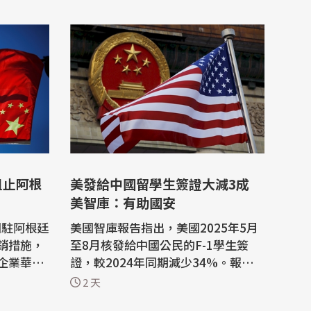
阻止阿根
美發給中國留學生簽證大減3成
美智庫：有助國安
國駐阿根廷
美國智庫報告指出，美國2025年5月
銷措施，
至8月核發給中國公民的F-1學生簽
企業華為
證，較2024年同期減少34%。報告
舉是對國家主
認為，減少中國留學生有助降低技術
2 天
外流風險，維護美國國家安全。 美國