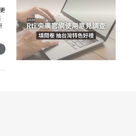
更
英
研