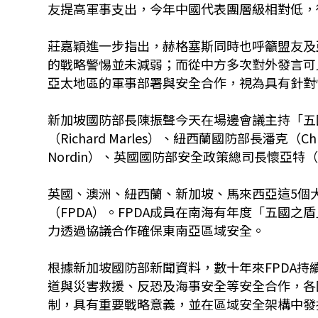
友提高軍事支出，今年中國代表團層級相對低，
莊嘉穎進一步指出，赫格塞斯同時也呼籲盟友及
的戰略警惕並未減弱；而從中方多次對外發言可
亞太地區的軍事部署與安全合作，視為具有針對
新加坡國防部長陳振聲今天在場邊會議主持「五
（Richard Marles）、紐西蘭國防部長潘克（C
Nordin）、英國國防部安全政策總司長懷亞特（Pa
英國、澳洲、紐西蘭、新加坡、馬來西亞這5個大
（FPDA）。FPDA成員在南海有年度「五國之
力透過協議合作確保東南亞區域安全。
根據新加坡國防部新聞資料，數十年來FPDA
道與災害救援、反恐及海事安全等安全合作，各
制，具有重要戰略意義，並在區域安全架構中發