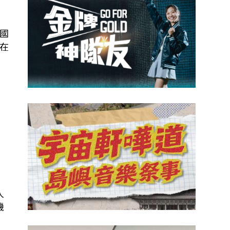
國
在
致
人
機