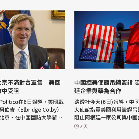
北京不滿對台軍售 美國
中國控美使館吊銷簽證 
訪中受阻
廷企業與華為合作
olitico在6日報導，美國戰
路透社今天(6日)報導，中
吉（Elbridge Colby）
大使館指責美國利用簽證吊
北京，在中國國防大學發表
阻止阿根廷一家公司與中國
中方對去年底批准的110億
(Huawei)的合作，稱此
2 天
軍售感到不悅，冷待制定政
權和自由市場原則的冒犯。 中國大使