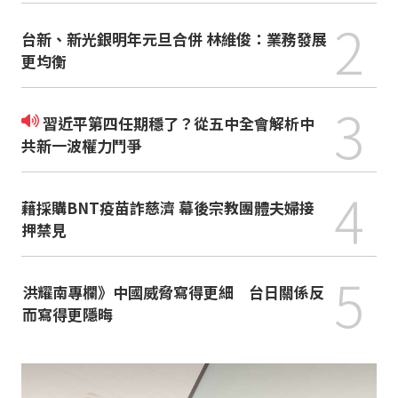
2
台新、新光銀明年元旦合併 林維俊：業務發展
更均衡
3
習近平第四任期穩了？從五中全會解析中
共新一波權力鬥爭
4
藉採購BNT疫苗詐慈濟 幕後宗教團體夫婦接
押禁見
5
洪耀南專欄》中國威脅寫得更細 台日關係反
而寫得更隱晦