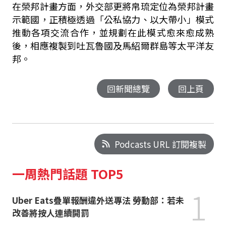
在榮邦計畫方面，外交部更將帛琉定位為榮邦計畫
示範國，正積極透過「公私協力、以大帶小」模式
推動各項交流合作，並規劃在此模式愈來愈成熟
後，相應複製到吐瓦魯國及馬紹爾群島等太平洋友
邦。
回新聞總覽
回上頁
Podcasts URL 訂閱複製
一周熱門話題 TOP5
1
Uber Eats疊單報酬違外送專法 勞動部：若未
改善將按人連續開罰