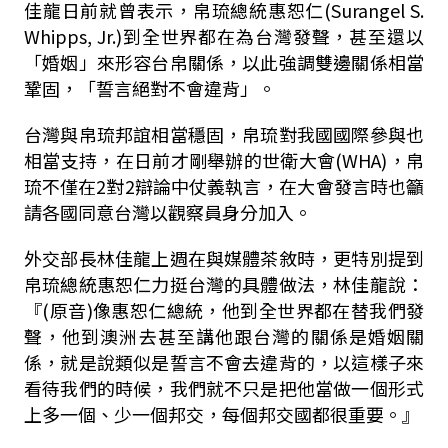
佳龍日前就曾表示，帛琉總統惠恕仁(Surangel S.
Whipps, Jr.)到全世界都在為台灣發聲，甚至還以
「婚姻」來形容台帛關係，以此強調雙邊關係相當
鞏固，「誓言絕對不會違背」。
台灣與帛琉邦誼相當穩固，帛琉對我國國際參與也
相當支持，在日前才剛舉辦的世衛大會(WHA)，帛
琉不僅在2對2辯論中仗義執言，在大會發言時也籲
請各國同意台灣以觀察員身分加入。
外交部長林佳龍上週在與媒體茶敘時，更特別提到
帛琉總統惠恕仁力挺台灣的具體做法，林佳龍說：
『(原音)像惠恕仁總統，他到全世界都在替我們發
聲，他到澳洲去甚至講他跟台灣的關係是婚姻關
係，就是說類似是誓言不會去違背的，以這樣子來
看待我們的時候，我們就不只是把他當做一個形式
上多一個、少一個邦交，每個邦交國都很重要。』