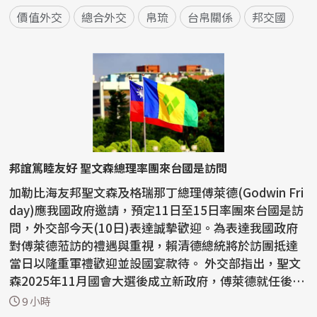
價值外交
總合外交
帛琉
台帛關係
邦交國
邦誼篤睦友好 聖文森總理率團來台國是訪問
加勒比海友邦聖文森及格瑞那丁總理傅萊德(Godwin Fri
day)應我國政府邀請，預定11日至15日率團來台國是訪
問，外交部今天(10日)表達誠摯歡迎。為表達我國政府
對傅萊德蒞訪的禮遇與重視，賴清德總統將於訪團抵達
當日以隆重軍禮歡迎並設國宴款待。 外交部指出，聖文
森2025年11月國會大選後成立新政府，傅萊德就任後首
次區...
9 小時