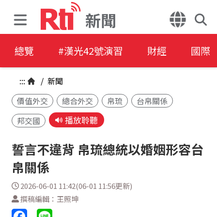
新聞
總覽
#漢光42號演習
財經
國際
:::
/
新聞
價值外交
總合外交
帛琉
台帛關係
播放聆聽
邦交國
誓言不違背 帛琉總統以婚姻形容台
帛關係
2026-06-01 11:42(06-01 11:56更新)
撰稿編輯：王照坤