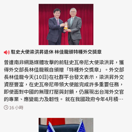
駐史大使梁洪昇退休 林佳龍頒特種外交獎章
曾遭南非網路媒體攻擊的前駐史瓦帝尼大使梁洪昇，獲
得外交部長林佳龍親自頒贈「特種外交獎章」。外交部
長林佳龍今天(10日)在社群平台發文表示，梁洪昇外交
資歷豐富，在史瓦帝尼帶領大使館完成許多重要任務，
即使面對中國的無理打壓與封鎖，仍展現出台灣外交官
的專業、應變能力及韌性。 就在我國政府今年4月積極
籌備高...
16 小時