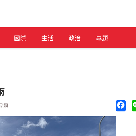
國際
生活
政治
專題
雨
品綱