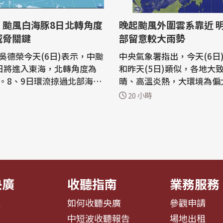
：颱風白海豚8日北轉角度
晚起颱風外圍雲系靠近 
威脅關鍵
部留意較大雨勢
吳德榮今天(6日)表示，中颱
中央氣象署指出，今天(6日
日將進入東海，北轉角度為
和昨天(5日)類似，各地大
。8、9日環流掠過北部海
晴、高溫炎熱，大環境為偏
部雨勢加大，東半部防過山
風面桃園以北及宜蘭地區偶
20 小時
高溫；10日起轉西南風，西
雨，清晨到上午中南部地區
 中央大學大氣科學
下雨機會，午後中南部地區
教授吳德榮今天在氣象應用
區有局部短暫雷陣雨，尤其
會的「洩天機教室」專欄表
部大雨出現的機會，請注意
第13號颱風白海豚仍維持大
變化並攜帶雨具備用。 氣溫方面，各
..
地...
央廣
收聽指南
業務服務
息
如何收聽央廣
參觀申請
告
中短波收聽報告
場地出租