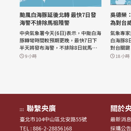
颱風白海豚延後北轉 最快7日發
吳德榮
海警不排除馬祖陸警
為對台
中央氣象署今天(6日)表示，中颱白海
氣象專家
豚轉彎時間較預期更晚，最快7日下
白海豚8
半天將發布海警，不排除8日就馬祖
對台關鍵
發布陸警，且週末雨勢較之前預測更
面，西半
9 小時
18 小時
劇烈，中部以北預估將在豪、大雨中
沉降極端
度過父親節。 中央氣象署預報員張承
南部防局部大雨。
傳表示，中颱白海豚下午2時中心位
系兼任副
置約在台北東方1120公里處，以偏西
推廣基金
的方向朝琉球群島移動；預測8、9日
示，今年
會通過台...
型中颱，.
聯繫央廣
關於
:::
臺北市104中山區北安路55號
最新消
TEL : 886-2-28856168
採購公