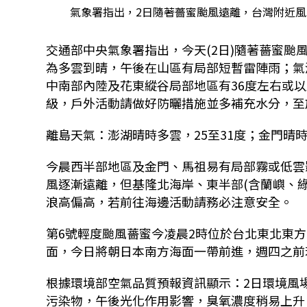
氣象署指出，2日隨著薔蜜颱風遠離，台灣附近
交通部中央氣象署指出，今天(2日)隨著薔蜜
為多雲到晴，午後在山區有局部短暫雷陣雨；氣
中南部內陸及花東縱谷局部地區有36度左右或
級，戶外活動請做好防曬措施並多補充水分，至於
離島天氣：澎湖晴時多雲，25至31度；金門晴時
今晨西半部地區及金門、馬祖易有局部霧或低雲
風逐漸遠離，但基隆北海岸、東半部(含蘭嶼、
浪高偏高，若前往海邊活動請務必注意安全。
第6號輕度颱風薔蜜今凌晨2時位於台北東北東方
面，今日將朝日本南方海面一帶前進，週四之前
根據環境部空氣品質預報資訊顯示：2日環境風
污染物，午後光化作用影響，臭氧濃度稍易上升