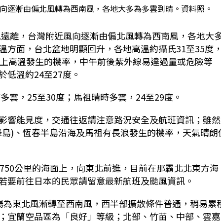
風向逐漸由偏北風轉為西南風，各地大多為多雲到晴。資料照。
颱風遠離，台灣附近風向逐漸由偏北風轉為西南風，各地大
溫方面，台北盆地明顯回升，各地高溫約攝氏31至35度
以上高溫發生的機率，中午前後紫外線易達過量或危險等
低溫約24至27度。
多雲，25至30度；馬祖晴時多雲，24至29度。
影響能見度，交通往返請注意路況安全及航班資訊；雖然
綠島)、恆春半島沿海及馬祖有長浪發生的機率，天氣晴朗
750公里的海面上，向東北前進，目前在那霸北北東方海
若要前往日本的民眾請留意最新航班及颱風資訊。
場為東北風漸轉至西南風，西半部擴散條件普通，稍易累
；宜蘭空品區為「良好」等級；北部、竹苗、中部、雲嘉