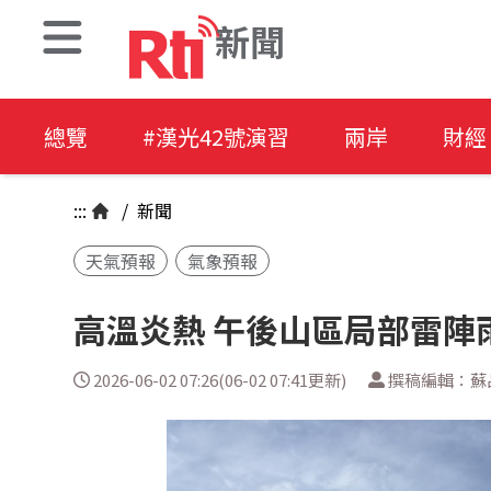
新聞
總覽
#漢光42號演習
兩岸
財經
:::
/
新聞
天氣預報
氣象預報
高溫炎熱 午後山區局部雷陣
2026-06-02 07:26(06-02 07:41更新)
撰稿編輯：蘇