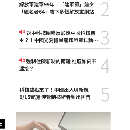
2
解放軍建軍99年／「建軍節」前夕
「匿名者64」攻下多個解放軍網站
3
對中科技圍堵反加速中國科技自
主？！中國光刻機量產印證黃仁勳觀
點
4
強制住院新制的兩難 社區如何不
漏接？
5
科技監獄來了！中國出入境新規
9/15實施 涉管制技術者難出國門
社