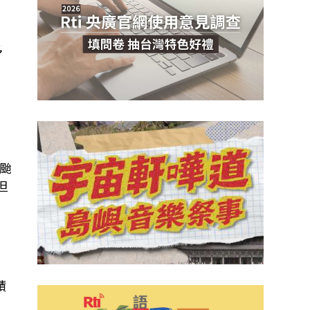
多
，
颱
但
積