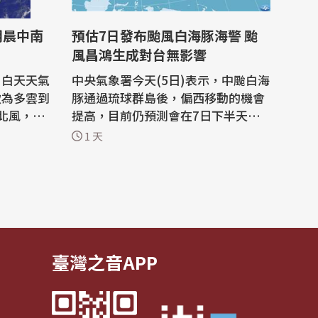
明晨中南
預估7日發布颱風白海豚海警 颱
風昌鴻生成對台無影響
)白天天氣
中央氣象署今天(5日)表示，中颱白海
致為多雲到
豚通過琉球群島後，偏西移動的機會
北風，迎
提高，目前仍預測會在7日下半天發
有短暫陣
布海上颱風警報，8至10日距離台灣
1 天
也有零星
最近，是否陸上警報仍視後期路徑及
及其他山
暴風圈大小而定。 根據今天下午中央
山區有局
氣象署最新颱風消息，海面上3颱鼎
午後天氣
立，包含中颱白海豚及2個輕度颱風
鯨魚、昌鴻；鯨魚未來24小時將登陸
呂宋島...
臺灣之音APP