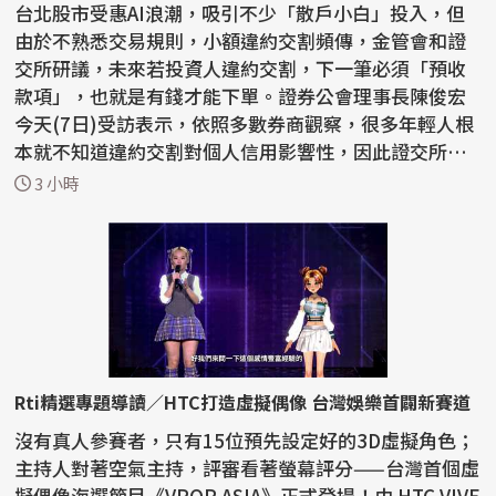
台北股市受惠AI浪潮，吸引不少「散戶小白」投入，但
由於不熟悉交易規則，小額違約交割頻傳，金管會和證
交所研議，未來若投資人違約交割，下一筆必須「預收
款項」，也就是有錢才能下單。證券公會理事長陳俊宏
今天(7日)受訪表示，依照多數券商觀察，很多年輕人根
本就不知道違約交割對個人信用影響性，因此證交所應
先全...
3 小時
Rti精選專題導讀／HTC打造虛擬偶像 台灣娛樂首闢新賽道
沒有真人參賽者，只有15位預先設定好的3D虛擬角色；
主持人對著空氣主持，評審看著螢幕評分——台灣首個虛
擬偶像海選節目《VPOP ASIA》正式登場！由 HTC VIVE