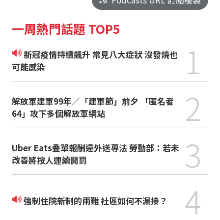
一周熱門話題 TOP5
1
新冠疫情持續飆升 常見八大症狀 沒發燒也
可能感染
2
解放軍建軍99年／「建軍節」前夕 「匿名者
64」攻下多個解放軍網站
3
Uber Eats疊單報酬違外送專法 勞動部：若未
改善將按人連續開罰
4
強制住院新制的兩難 社區如何不漏接？