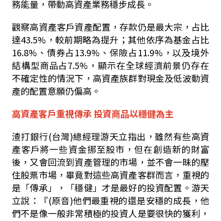
務能量，帶動高資產業務穩步成長。
觀察高資產客戶資產配置，存款仍是最大宗，占比
達43.5%，較前期略為提升；其他依序為基金占比
16.8%、債券占13.9%、保險占11.9%，以及境外
結構型商品占7.5%，顯示在全球經濟前景仍存在
不確定性的情況下，高資產族群對現金及低波動資
產的配置意願仍偏高。
高資產客戶重視傳承 投資商品以穩健為主
渣打銀行(台灣)總經理游天立指出，雖然有些高資
產客戶將一些資金挪至股市，但在創造新的財富
後，又會回流到資產管理的市場，並不會一昧的壓
住股票市場，畢竟對這些高資產客群而言，重視的
是「傳承」，「穩健」才是最好的投資配置。游天
立說：『(原音)他們最重視的還是安穩的成長，他
們不是像一般非常積極的投資人是要很快的獲利，