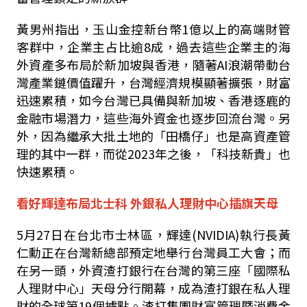
黃男州指出，玉山金控新台幣1億以上的高端財管
客群中，企業主占比逾8成，過去這些企業主的海
外資產多布局於新加坡與香港，隨著AI浪潮帶動台
灣產業鏈價值躍升，台灣經濟規模顯著擴張，財富
迅速累積，如今台灣已具備與新加坡、香港逐鹿的
金融市場潛力，這些海外資金也逐步回流台灣。另
外，因為繼承大批土地的「田橋仔」也是高資產管
理的其中一群，而從2023年之後，「科技新貴」也
快速累積。
看好輝達布局北士科 外銀私人理財中心插旗天母
5月27日在台北市士林區，輝達(NVIDIA)執行長黃
仁勳正在台灣新總部預定地舉行台灣員工大會；而
在另一頭，外資渣打銀行在台灣的第三座「國際私
人理財中心」天母分行開幕，成為渣打銀在私人理
財的全球第19個據點。渣打集團財富管理暨消費金