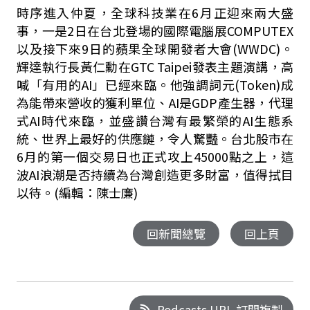
時序進入仲夏，全球科技業在6月正迎來兩大盛
事，一是2日在台北登場的國際電腦展COMPUTEX
以及接下來9日的蘋果全球開發者大會(WWDC)。
輝達執行長黃仁勳在GTC Taipei發表主題演講，高
喊「有用的AI」已經來臨。他強調詞元(Token)成
為能帶來營收的獲利單位、AI是GDP產生器，代理
式AI時代來臨，並盛讚台灣有最繁榮的AI生態系
統、世界上最好的供應鏈，令人驚豔。台北股市在
6月的第一個交易日也正式攻上45000點之上，這
波AI浪潮是否持續為台灣創造更多財富，值得拭目
以待。(編輯：陳士廉)
回新聞總覽
回上頁
Podcasts URL 訂閱複製