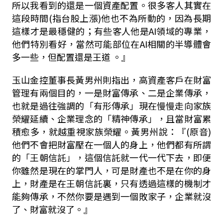
所以我看到的還是一個資產配置。很多客人其實在
這段時間(指台股上漲)他也不為所動的，因為長期
這樣才是最穩健的；有些客人他是AI領域的專業，
他們特別看好，當然可能部位在AI相關的半導體會
多一些，但配置還是王道 。』
玉山金控董事長黃男州則指出，高資產客戶在財富
管理有兩個目的，一是財富傳承、二是企業傳承，
也就是過往強調的「有形傳承」現在慢慢走向家族
榮耀延續、企業理念的「精神傳承」，且當財富累
積愈多，就越重視家族榮耀。黃男州說：『(原音)
他們不會把財富壓在一個人的身上，他們都有所謂
的「王朝信託」，這個信託就一代一代下去，即便
你雖然是現在的掌門人，可是財產也不是在你的身
上，財產是在王朝信託裏，只有透過這樣的機制才
能夠傳承，不然你要是遇到一個敗家子，企業就沒
了、財富就沒了。』