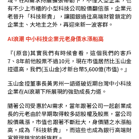
域。在AI需求持續擴張帶動下，不僅大型企業，也
有不少上市櫃的小型科技公司股價翻倍漲，企業元
老晉升「科技新貴」，讓國銀過往高端財管鎖定的
企業主、大地主之外，再迎來新一波客群。
AI浪潮 中小科技企業元老身價水漲船高
『(原音)其實我們有時候會看，這個我們的客戶
7、8年前他股票不過10元，現在市值居然比玉山金
控還高，我們(玉山金)才新台幣5,600億(市值)。』
玉山金控董事長黃男州一語道破近期台灣中小科技
企業在AI浪潮下所展現的強勁成長力道。
隨著公司受惠於AI需求，當年跟著公司一起創業成
長的元老由於早期取得較多認股權及股票，當公司
股價飆漲，市值也跟著不斷壯大，身價隨之水漲船
高，成為「科技新貴」，而這些也成為銀行高端財
富管理鎖定的新族群。