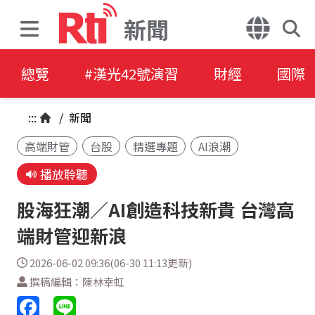
新聞
總覽
#漢光42號演習
財經
國際
:::
/
新聞
高端財管
台股
精選專題
AI浪潮
播放聆聽
股海狂潮／AI創造科技新貴 台灣高
端財管迎新浪
2026-06-02 09:36(06-30 11:13更新)
撰稿編輯：陳林幸虹