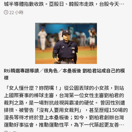
城半導體指數收跌。亞股日、韓股市走跌，台股今天以4
4487點開...
22 小時
Rti精選專題導讀／很角色／本壘板後 劉柏君站成自己的模
樣
「女人懂什麼？妳閉嘴！」從公園丟球的小女孩，到站
上國際賽事的棒球主審，台灣第一位女性主審劉柏君的
裁判之路，是一場對抗歧視與霸凌的硬仗。 曾因性別遭
排擠、被警告「沒有人要用女裁判」，甚至歷經150場的
漫長等待才終於登上本壘板後；如今，劉柏君創辦台灣
運動好事協會，推動運動性平，為下一代築起更友善的
紅土...