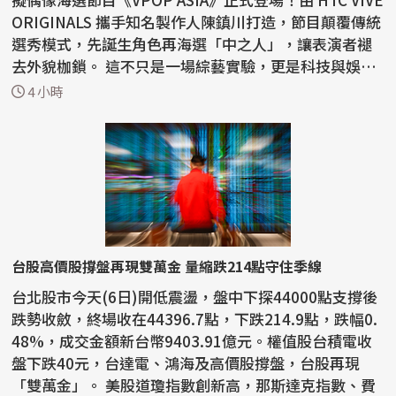
ORIGINALS 攜手知名製作人陳鎮川打造，節目顛覆傳統
選秀模式，先誕生角色再海選「中之人」，讓表演者褪
去外貌枷鎖。 這不只是一場綜藝實驗，更是科技與娛樂
的...
4 小時
台股高價股撐盤再現雙萬金 量縮跌214點守住季線
台北股市今天(6日)開低震盪，盤中下探44000點支撐後
跌勢收斂，終場收在44396.7點，下跌214.9點，跌幅0.
48%，成交金額新台幣9403.91億元。權值股台積電收
盤下跌40元，台達電、鴻海及高價股撐盤，台股再現
「雙萬金」。 美股道瓊指數創新高，那斯達克指數、費