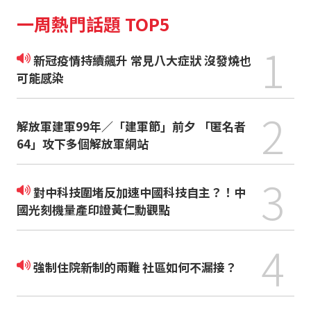
一周熱門話題 TOP5
1
新冠疫情持續飆升 常見八大症狀 沒發燒也
可能感染
2
解放軍建軍99年／「建軍節」前夕 「匿名者
64」攻下多個解放軍網站
3
對中科技圍堵反加速中國科技自主？！中
國光刻機量產印證黃仁勳觀點
4
強制住院新制的兩難 社區如何不漏接？