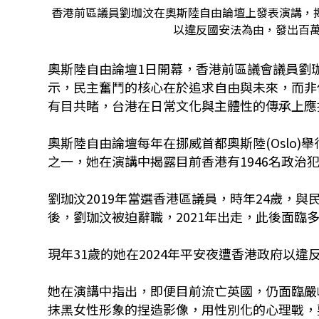
香港前區議員劉珈汶在奧斯陸自由論壇上發表演講，揭
以違反國安法為由，發出百
奧斯陸自由論壇1日開幕，香港前區議會議員劉珈汶
示，民主奮鬥的核心在於追求自由與未來，而非
有目共睹，台港在日常文化與主體性的傳承上應
奧斯陸自由論壇每年在挪威首都奧斯陸(Oslo
之一，她在演講中揭露目前香港有1946名政治
劉珈汶2019年當選香港區議員，時年24歲，與
後，劉珈汶被迫辭職，2021年出走，此後面臨
現年31歲的她在2024年平安夜遭香港政府以違
她在演講中指出，即便目前流亡英國，仍面臨嚴峻
抹黑女性形象的捏造影像，用性別化的心理戰，