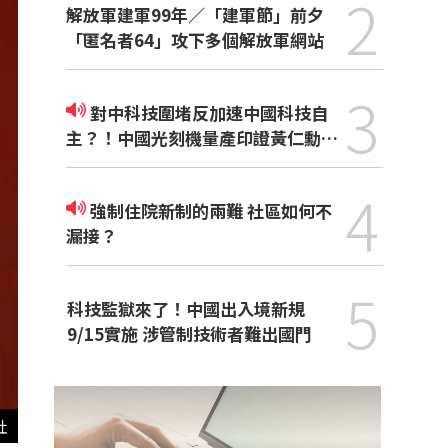
2
解放軍建軍99年／「建軍節」前夕
「匿名者64」攻下多個解放軍網站
3
對中科技圍堵反加速中國科技自
主？！中國光刻機量產印證黃仁勳觀
點
4
強制住院新制的兩難 社區如何不
漏接？
5
科技監獄來了！中國出入境新規
9/15實施 涉管制技術者難出國門
社