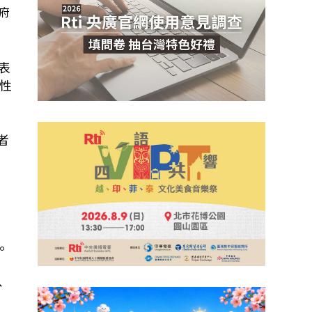
府
表
性
者
。
、