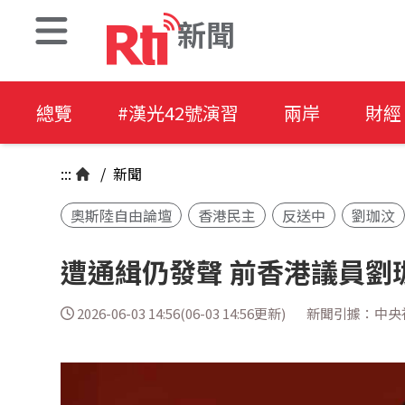
新聞
總覽
#漢光42號演習
兩岸
財經
:::
/
新聞
奧斯陸自由論壇
香港民主
反送中
劉珈汶
遭通緝仍發聲 前香港議員劉
2026-06-03 14:56(06-03 14:56更新)
新聞引據：中央