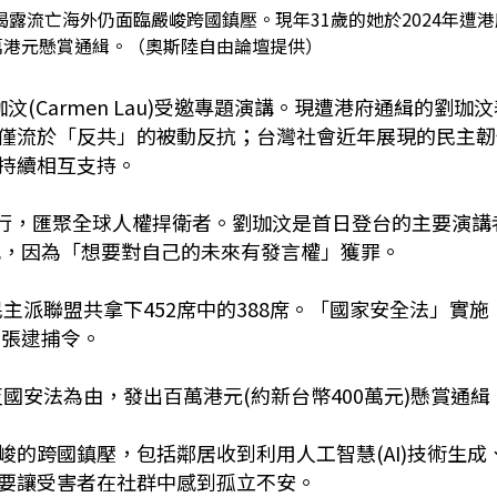
露流亡海外仍面臨嚴峻跨國鎮壓。現年31歲的她於2024年遭港
萬港元懸賞通緝。（奧斯陸自由論壇提供）
(Carmen Lau)受邀專題演講。現遭港府通緝的劉珈汶
僅流於「反共」的被動反抗；台灣社會近年展現的民主韌
持續相互支持。
)舉行，匯聚全球人權捍衛者。劉珈汶是首日登台的主要演講
犯，因為「想要對自己的未來有發言權」獲罪。
民主派聯盟共拿下452席中的388席。「國家安全法」實施
多張逮捕令。
反國安法為由，發出百萬港元(約新台幣400萬元)懸賞通緝
的跨國鎮壓，包括鄰居收到利用人工智慧(AI)技術生成
要讓受害者在社群中感到孤立不安。