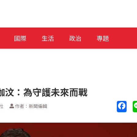
國際
生活
政治
專題
珈汶：為守護未來而戰
社
作者：新聞編輯