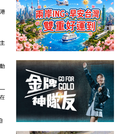
港
主
動
一
在
迫