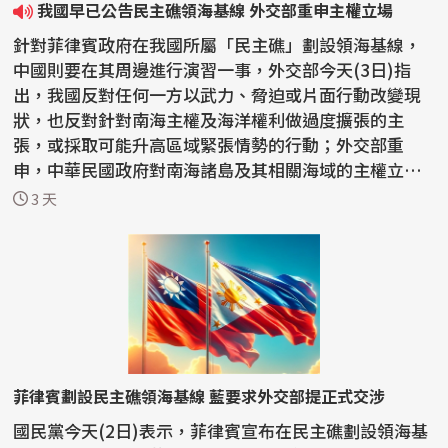
我國早已公告民主礁領海基線 外交部重申主權立場
針對菲律賓政府在我國所屬「民主礁」劃設領海基線，
中國則要在其周邊進行演習一事，外交部今天(3日)指
出，我國反對任何一方以武力、脅迫或片面行動改變現
狀，也反對針對南海主權及海洋權利做過度擴張的主
張，或採取可能升高區域緊張情勢的行動；外交部重
申，中華民國政府對南海諸島及其相關海域的主權立場
一貫明確，沒...
3 天
菲律賓劃設民主礁領海基線 藍要求外交部提正式交涉
國民黨今天(2日)表示，菲律賓宣布在民主礁劃設領海基