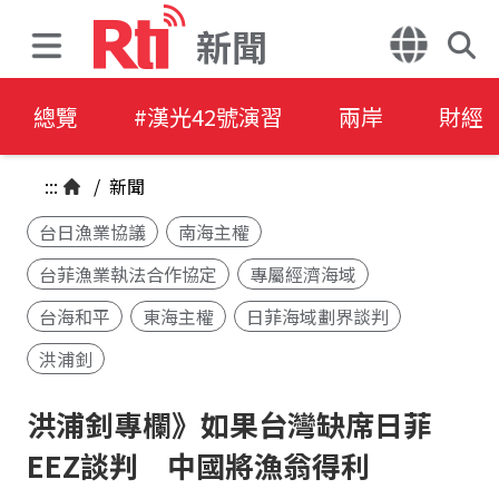
新聞
總覽
#漢光42號演習
兩岸
財經
:::
/
新聞
台日漁業協議
南海主權
台菲漁業執法合作協定
專屬經濟海域
台海和平
東海主權
日菲海域劃界談判
洪浦釗
洪浦釗專欄》如果台灣缺席日菲
EEZ談判 中國將漁翁得利