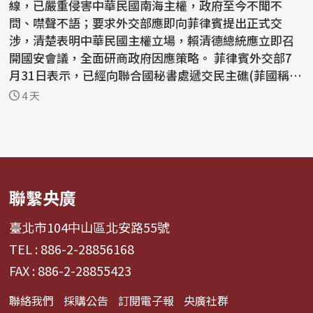
線，已嚴重侵害中華民國南海主權，政府至今不聞不
問、噤聲不語；要求外交部應即向菲律賓提出正式交
涉，清楚表明中華民國主權立場，賴清德總統應立即召
開國安會議，全面研商政府因應策略。 菲律賓外交部7
月31日表示，已經向聯合國秘書處遞交民主礁(菲國稱馬
辛洛克灘...
4 天
聯繫央廣
臺北市104中山區北安路55號
TEL : 886-2-28856168
FAX : 886-2-28855423
聯絡我們
採購公告
訂閱電子報
央廣社群