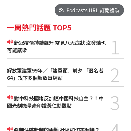
Podcasts URL 訂閱複製
一周熱門話題 TOP5
1
新冠疫情持續飆升 常見八大症狀 沒發燒也
可能感染
2
解放軍建軍99年／「建軍節」前夕 「匿名者
64」攻下多個解放軍網站
3
對中科技圍堵反加速中國科技自主？！中
國光刻機量產印證黃仁勳觀點
4
強制住院新制的兩難 社區如何不漏接？