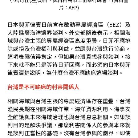
小馬可仕(左)訪日，與日相高市早苗舉行峰會。(資料圖
片：AFP)
日本與菲律賓日前宣布啟動專屬經濟區（
EEZ
）及
大陸礁層海洋邊界談判。外交部隨後表示，相關海
域與台灣主張的專屬經濟區高度重疊，日菲不應排
除或損及台灣權利與利益，並應與台灣進行協商。
這項表態值得肯定，但如果台灣真想參與談判，接
下來就不能只是等待日菲回應，而必須向日本與菲
律賓清楚說明，為什麼台灣不應缺席這場談判。
台灣是不可缺席的利害關係人
相關海域與台灣主張的專屬經濟區存在重疊，台灣
漁民長期在相關海域作業，海洋資源利用、海事安
全維護與未來海域治理也與台灣息息相關。如果談
判目的是解決爭議，那麼利害關係人的參與本來就
是談判正當性的基礎。沒有台灣參與的劃界，即使