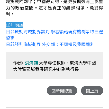
域挑戰的夥伴；中國得到的，是更多擴張海上影響
力的政治空間。這才是真正的鷸蚌相爭，漁翁得
利。
延伸閱讀
日菲啟動海域劃界談判
學者籲藉現有機制爭取三邊
協商
日菲談判海域劃界
外交部：不應損及我國權利
洪浦釗
大學專任教師、東海大學中國
作者》
大陸暨區域發展研究中心副執行長
回新聞總覽
回上頁