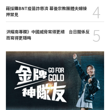
4
藉採購BNT疫苗詐慈濟 幕後宗教團體夫婦接
押禁見
5
洪耀南專欄》中國威脅寫得更細 台日關係反
而寫得更隱晦