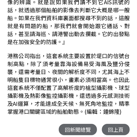
像的辨識。就是說如果我們讀不到它AIS訊號的
話，就透過那個船舶的影像去判斷它大概是哪一艘
船。如果在我們資料庫裏面都搜尋不到的話，這艘
就是有問題的船，那我們就會開始跟它通話、對
話，甚至請海巡、請港警出動去攔截。它的出發點
是在加強安全的防護。』
港務公司指出，這套系統主要設置於堤口的信號台
制高點，除了須考量靠海設備易受海風及鹽分侵
襲，還需考量日、夜間的解析度不同，尤其海上不
明船隻目標物通常很小，畫素必須相當高。也因此
這套系統不僅配置了高解析度的槍型攝影機、球型
攝影機及熱影像監控攝影機，還透過多元感測技術
及AI運算，才能達成全天候、無死角地監控，精準
掌握港口關鍵區域的船舶動態。(編輯：鍾錦隆)
回新聞總覽
回上頁