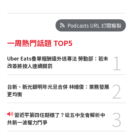
Podcasts URL 訂閱複製
一周熱門話題 TOP5
1
Uber Eats疊單報酬違外送專法 勞動部：若未
改善將按人連續開罰
2
台新、新光銀明年元旦合併 林維俊：業務發展
更均衡
3
習近平第四任期穩了？從五中全會解析中
共新一波權力鬥爭