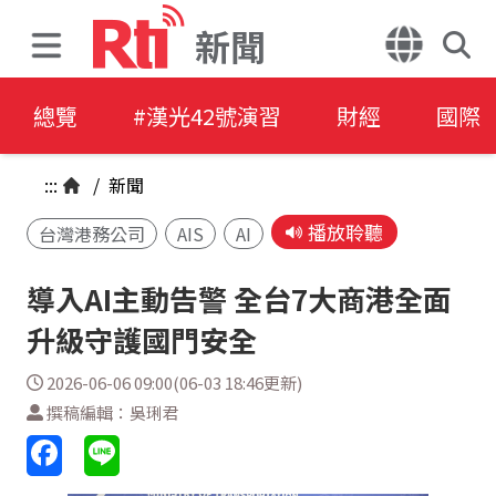
新聞
總覽
#漢光42號演習
財經
國際
:::
/
新聞
播放聆聽
台灣港務公司
AIS
AI
導入AI主動告警 全台7大商港全面
升級守護國門安全
2026-06-06 09:00(06-03 18:46更新)
撰稿編輯：吳琍君