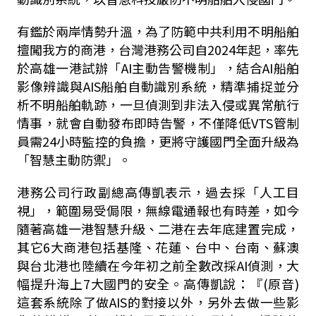
有鑑於兩岸情勢升溫，為了防範中共利用不明船舶
擅闖我方的商港，台灣港務公司自2024年起，率先
於高雄一港試辦「AI主動告警機制」，結合AI船舶
影像辨識與AIS船舶自動識別系統，精準捕捉並分
析不明船舶軌跡，一旦偵測到非法入侵或異常航行
情事，就會自動發布即時告警，不僅降低VTS管制
員需24小時監控的負擔，更將守護國門全面升級為
「智慧主動防禦」。
港務公司行政副總高傳凱表示，過去採「人工目
視」，範圍易受侷限，無線電通報也有時差，如今
隨著高雄一港智慧升級、二港在去年底建置完成，
其它6大商港包括基隆、花蓮、台中、台南、蘇澳
與台北港也陸續在今年初之前全數改採AI偵測，大
幅提升海上7大國門的安全。高傳凱說：『(原音)
這套系統除了做AIS的對接以外，另外去做一些影