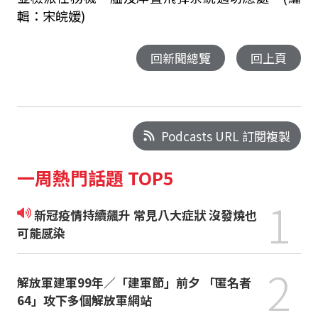
輯：宋皖媛)
回新聞總覽
回上頁
Podcasts URL 訂閱複製
一周熱門話題 TOP5
1
新冠疫情持續飆升 常見八大症狀 沒發燒也
可能感染
2
解放軍建軍99年／「建軍節」前夕 「匿名者
64」攻下多個解放軍網站