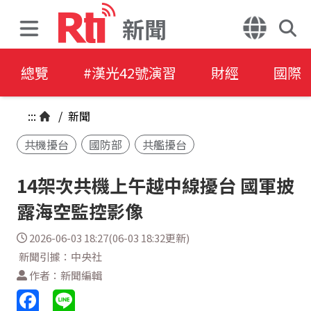
新聞
總覽
#漢光42號演習
財經
國際
:::
/
新聞
共機擾台
國防部
共艦擾台
14架次共機上午越中線擾台 國軍披
露海空監控影像
2026-06-03 18:27(06-03 18:32更新)
新聞引據：中央社
作者：新聞編輯