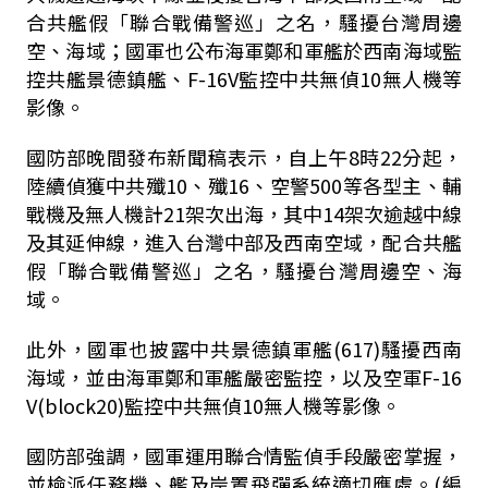
合共艦假「聯合戰備警巡」之名，騷擾台灣周邊
空、海域；國軍也公布海軍鄭和軍艦於西南海域監
控共艦景德鎮艦、F-16V監控中共無偵10無人機等
影像。
國防部晚間發布新聞稿表示，自上午8時22分起，
陸續偵獲中共殲10、殲16、空警500等各型主、輔
戰機及無人機計21架次出海，其中14架次逾越中線
及其延伸線，進入台灣中部及西南空域，配合共艦
假「聯合戰備警巡」之名，騷擾台灣周邊空、海
域。
此外，國軍也披露中共景德鎮軍艦(617)騷擾西南
海域，並由海軍鄭和軍艦嚴密監控，以及空軍F-16
V(block20)監控中共無偵10無人機等影像。
國防部強調，國軍運用聯合情監偵手段嚴密掌握，
並檢派任務機、艦及岸置飛彈系統適切應處。(編