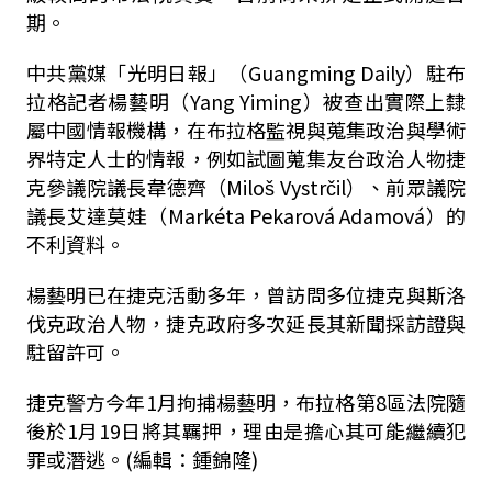
期。
中共黨媒「光明日報」（Guangming Daily）駐布
拉格記者楊藝明（Yang Yiming）被查出實際上隸
屬中國情報機構，在布拉格監視與蒐集政治與學術
界特定人士的情報，例如試圖蒐集友台政治人物捷
克參議院議長韋德齊（Miloš Vystrčil）、前眾議院
議長艾達莫娃（Markéta Pekarová Adamová）的
不利資料。
楊藝明已在捷克活動多年，曾訪問多位捷克與斯洛
伐克政治人物，捷克政府多次延長其新聞採訪證與
駐留許可。
捷克警方今年1月拘捕楊藝明，布拉格第8區法院隨
後於1月19日將其羈押，理由是擔心其可能繼續犯
罪或潛逃。(編輯：鍾錦隆)