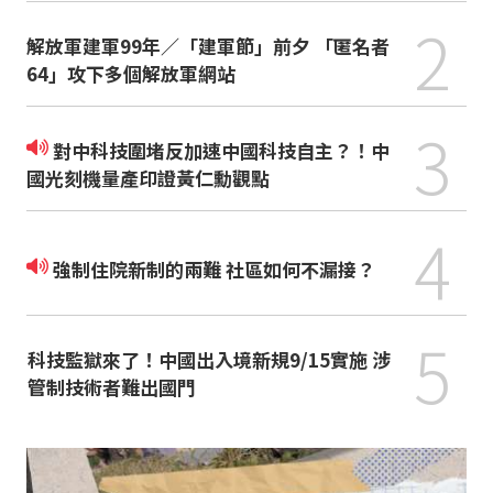
2
解放軍建軍99年／「建軍節」前夕 「匿名者
64」攻下多個解放軍網站
3
對中科技圍堵反加速中國科技自主？！中
國光刻機量產印證黃仁勳觀點
4
強制住院新制的兩難 社區如何不漏接？
5
科技監獄來了！中國出入境新規9/15實施 涉
管制技術者難出國門