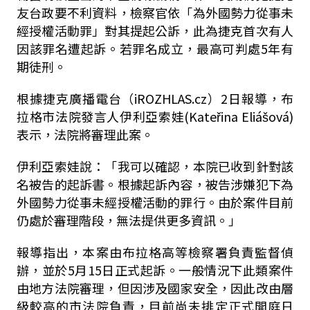
友台政要不利資料，檢察官依「為外國勢力從事未
經授權活動罪」對其提起公訴，此為捷克首次有人
因該罪名遭起訴。若罪名成立，最高可判處5年有
期徒刑。
根據捷克廣播電台（iROZHLAS.cz）2日報導，布
拉格市法院發言人伊利亞索娃(Kateřina Eliášová)
表示，法院將審理此案。
伊利亞索娃說：「我可以確認，本院已收到針對該
名被告的起訴書。根據起訴內容，被告涉嫌犯下為
外國勢力從事未經授權活動的罪行。由於案件目前
仍處於審理階段，無法提供更多資訊。」
報導指出，本案由布拉格高等檢察署負責監督偵
辦，並於5月15日正式起訴。一般情況下此類案件
由地方法院審理，但因涉及國家安全，因此改由層
級較高的市法院負責，目前尚未排定正式開庭日