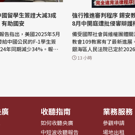
中國留學生簽證大減3成
強行推進審判程序 錫安
：有助國安
8月中開庭遭批侵害辯護
報告指出，美國2025年5月
備受國際社會與維權團體關
發給中國公民的F-1學生簽
教會109教案有了最新進展
024年同期減少34%。報告
銀海區人民法院已定於2026
少中國留學生有助降低技術
日至11日召開庭前會議，
13 小時
，維護美國國家安全。 美國
8月14日至18日進行公開
研究中心」(Center for I
然而，不僅辯護律師質疑法
tion Studies)研究員費希曼
時間不足的情況下強行推進
e Fishman)當地時間3日發布
經嚴重侵害了辯護權與程序
據美國國際教育交流協會(II
指控檢方的許多指控根本是
..
宗教活動...
央廣
收聽指南
業務服務
息
如何收聽央廣
參觀申請
告
中短波收聽報告
場地出租