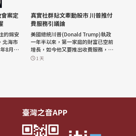
教會案定
真實社群貼文牽動股市 川普推付
權
費服務引議論
注的錫安
美國總統川普(Donald Trump)執政
。北海市
一年半以來，第一家庭的財富已空前
年8月10
增長，如今他又要推出收費服務，讓
並緊接著在
用戶能搶先瀏覽他經常引發市場波動
1 天
開庭審理。
的真實社群貼文，引發外界議論。 法
院在閱卷
新社報導，川普跟他的親近親屬一
程序，已
樣，遭指透過加密貨幣投資、房產交
公正，更
易、股市買賣與訴訟和解金，在他的
把正常的
第2個總統任期賺進數十億美元。 8月
1日，...
臺灣之音APP