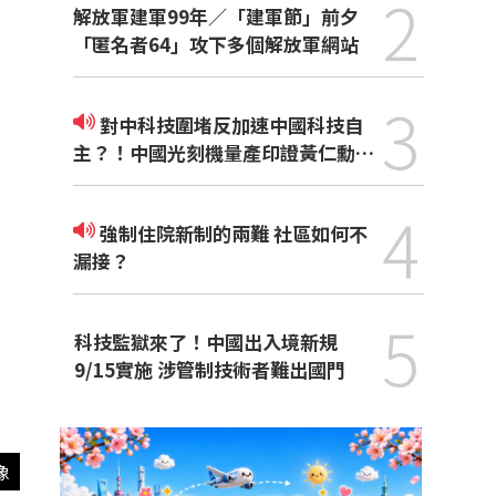
2
解放軍建軍99年／「建軍節」前夕
「匿名者64」攻下多個解放軍網站
3
對中科技圍堵反加速中國科技自
主？！中國光刻機量產印證黃仁勳觀
點
4
強制住院新制的兩難 社區如何不
漏接？
5
科技監獄來了！中國出入境新規
9/15實施 涉管制技術者難出國門
像