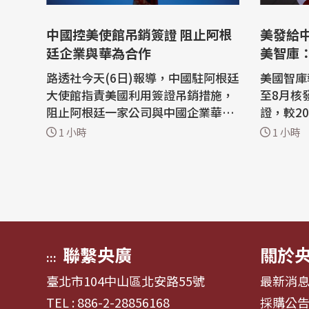
中國控美使館吊銷簽證 阻止阿根
美發給
廷企業與華為合作
美智庫
路透社今天(6日)報導，中國駐阿根廷
美國智庫
大使館指責美國利用簽證吊銷措施，
至8月核
阻止阿根廷一家公司與中國企業華為
證，較2
(Huawei)的合作，稱此舉是對國家主
認為，減
1 小時
1 小時
權和自由市場原則的冒犯。 中國大使
外流風險
館5日深夜在社群媒體上發佈一份聲
智庫「移民
明表示：「美國駐阿根廷大使館蓄意
mmigra
煽炒『中國威脅論』，泛化國家安全
(Georg
概念，並以吊銷簽證方式赤裸裸阻止
報告，根
正常...
E)統計，.
聯繫央廣
關於
:::
臺北市104中山區北安路55號
最新消
TEL : 886-2-28856168
採購公