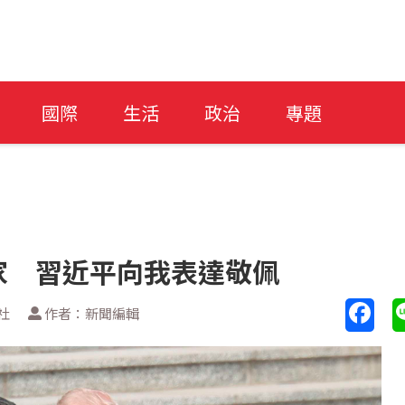
國際
生活
政治
專題
家 習近平向我表達敬佩
社
作者：新聞編輯