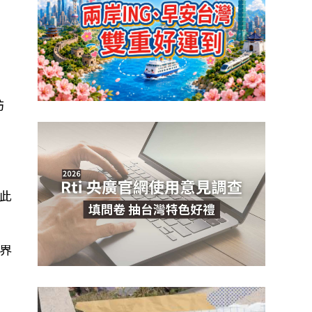
訪
此
界
。