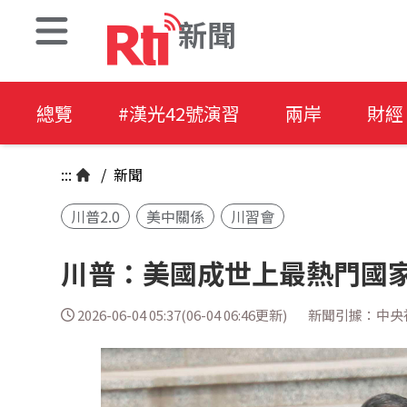
新聞
總覽
#漢光42號演習
兩岸
財經
:::
/
新聞
川普2.0
美中關係
川習會
川普：美國成世上最熱門國
2026-06-04 05:37(06-04 06:46更新)
新聞引據：中央