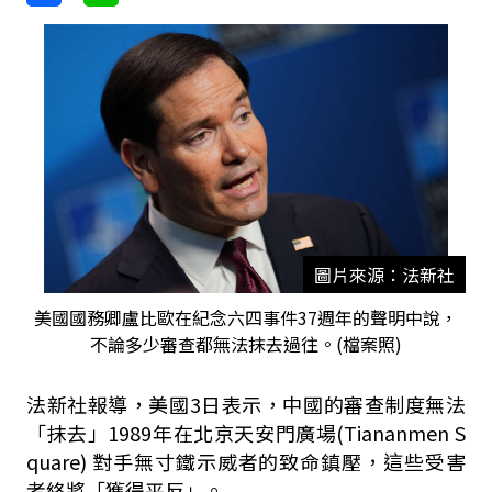
圖片來源：法新社
美國國務卿盧比歐在紀念六四事件37週年的聲明中說，
不論多少審查都無法抹去過往。(檔案照)
法新社報導，美國3日表示，中國的審查制度無法
「抹去」1989年在北京天安門廣場(Tiananmen S
quare) 對手無寸鐵示威者的致命鎮壓，這些受害
者終將「獲得平反」。