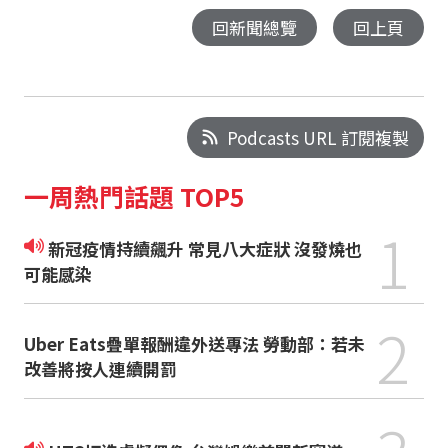
回新聞總覽
回上頁
Podcasts URL 訂閱複製
一周熱門話題 TOP5
1
新冠疫情持續飆升 常見八大症狀 沒發燒也
可能感染
2
Uber Eats疊單報酬違外送專法 勞動部：若未
改善將按人連續開罰