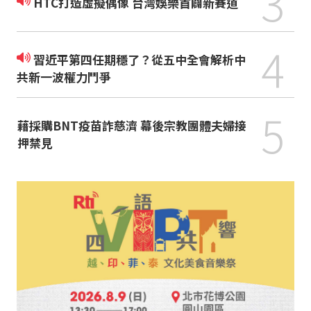
3
HTC打造虛擬偶像 台灣娛樂首闢新賽道
4
習近平第四任期穩了？從五中全會解析中
共新一波權力鬥爭
5
藉採購BNT疫苗詐慈濟 幕後宗教團體夫婦接
押禁見