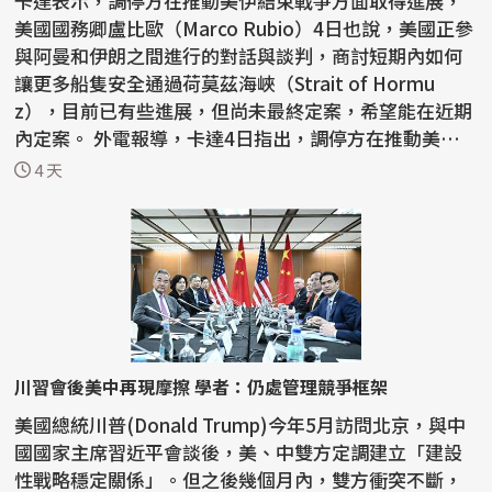
卡達表示，調停方在推動美伊結束戰爭方面取得進展，
美國國務卿盧比歐（Marco Rubio）4日也說，美國正參
與阿曼和伊朗之間進行的對話與談判，商討短期內如何
讓更多船隻安全通過荷莫茲海峽（Strait of Hormu
z），目前已有些進展，但尚未最終定案，希望能在近期
內定案。 外電報導，卡達4日指出，調停方在推動美伊
結束戰爭...
4 天
川習會後美中再現摩擦 學者：仍處管理競爭框架
美國總統川普(Donald Trump)今年5月訪問北京，與中
國國家主席習近平會談後，美、中雙方定調建立「建設
性戰略穩定關係」。但之後幾個月內，雙方衝突不斷，