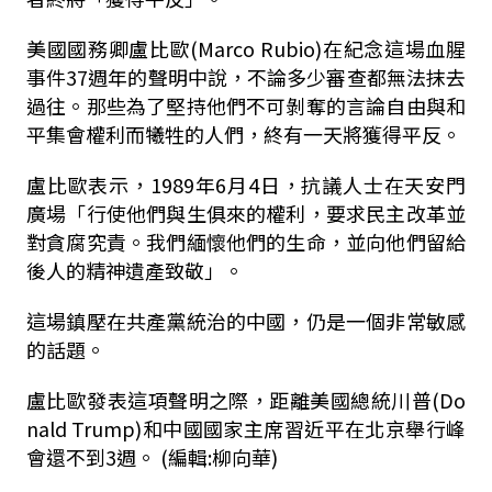
美國國務卿盧比歐(Marco Rubio)在紀念這場血腥
事件37週年的聲明中說，不論多少審查都無法抹去
過往。那些為了堅持他們不可剝奪的言論自由與和
平集會權利而犧牲的人們，終有一天將獲得平反。
盧比歐表示，1989年6月4日，抗議人士在天安門
廣場「行使他們與生俱來的權利，要求民主改革並
對貪腐究責。我們緬懷他們的生命，並向他們留給
後人的精神遺產致敬」。
這場鎮壓在共產黨統治的中國，仍是一個非常敏感
的話題。
盧比歐發表這項聲明之際，距離美國總統川普(Do
nald Trump)和中國國家主席習近平在北京舉行峰
會還不到3週。 (編輯:柳向華)