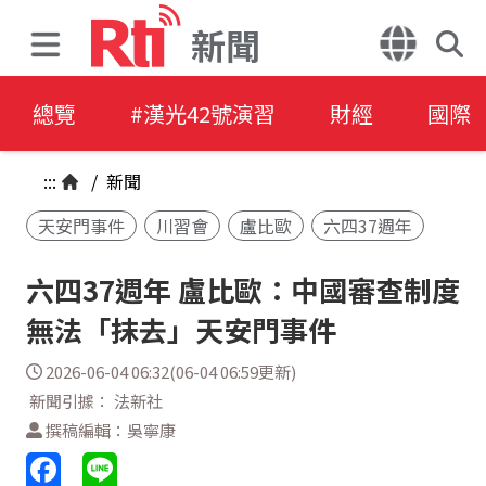
新聞
總覽
#漢光42號演習
財經
國際
:::
/
新聞
天安門事件
川習會
盧比歐
六四37週年
六四37週年 盧比歐：中國審查制度
無法「抹去」天安門事件
2026-06-04 06:32(06-04 06:59更新)
新聞引據： 法新社
撰稿編輯：吳寧康