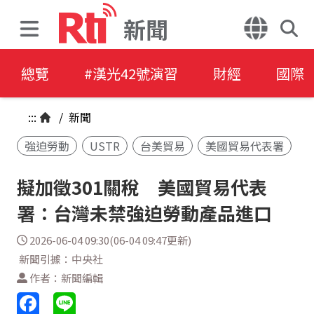
新聞
總覽
#漢光42號演習
財經
國際
:::
/
新聞
強迫勞動
USTR
台美貿易
美國貿易代表署
擬加徵301關稅 美國貿易代表
署：台灣未禁強迫勞動產品進口
2026-06-04 09:30(06-04 09:47更新)
新聞引據：中央社
作者：新聞編輯