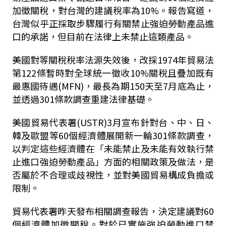
加徵關稅，對台灣的建議稅率為10%。報告寫道，
台灣似乎正採取步驟履行有關禁止強迫勞動產品進
口的承諾，但目前在法律上未禁止這類產品。
美國對等關稅稅率法源失效後，改採1974年貿易法
第122條暫時對全球統一徵收10%關稅且疊加既有
最惠國待遇(MFN)，最長為期150天至7月底為止，
並透過301條款調查重建法律基礎。
美國貿易代表署(USTR)3月宣布針對台、中、日、
韓及歐盟等60個經濟體展開新一輪301條款調查，
以判定這些經濟體在「未能禁止及未能有效執行禁
止進口強迫勞動產品」方面的相關政策及做法，是
否屬於不合理或歧視性，並對美國貿易構成負擔或
限制。
貿易代表署昨天發布相關調查報告，決定建議對60
個經濟體加徵關稅。對於已實施強迫勞動進口禁