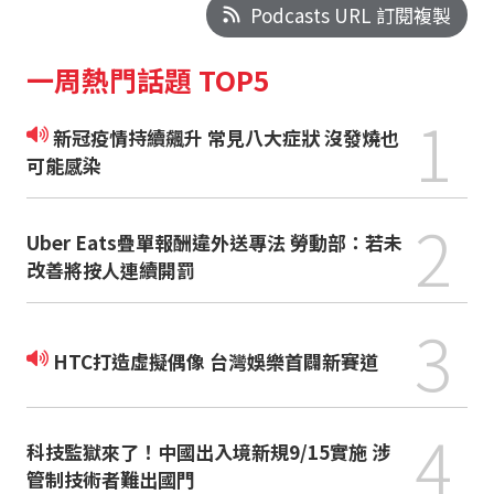
Podcasts URL 訂閱複製
一周熱門話題 TOP5
1
新冠疫情持續飆升 常見八大症狀 沒發燒也
可能感染
2
Uber Eats疊單報酬違外送專法 勞動部：若未
改善將按人連續開罰
3
HTC打造虛擬偶像 台灣娛樂首闢新賽道
4
科技監獄來了！中國出入境新規9/15實施 涉
管制技術者難出國門