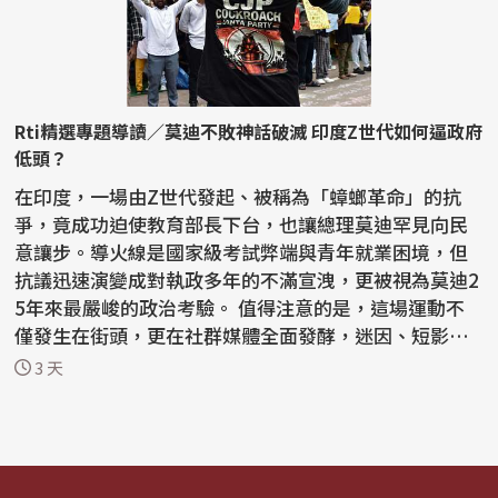
Rti精選專題導讀／莫迪不敗神話破滅 印度Z世代如何逼政府
低頭？
在印度，一場由Z世代發起、被稱為「蟑螂革命」的抗
爭，竟成功迫使教育部長下台，也讓總理莫迪罕見向民
意讓步。導火線是國家級考試弊端與青年就業困境，但
抗議迅速演變成對執政多年的不滿宣洩，更被視為莫迪2
5年來最嚴峻的政治考驗。 值得注意的是，這場運動不
僅發生在街頭，更在社群媒體全面發酵，迷因、短影音
與網路...
3 天