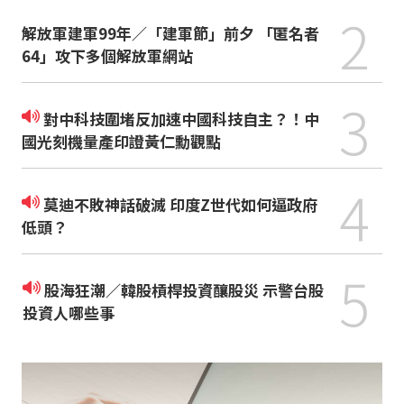
2
解放軍建軍99年／「建軍節」前夕 「匿名者
64」攻下多個解放軍網站
3
對中科技圍堵反加速中國科技自主？！中
國光刻機量產印證黃仁勳觀點
4
莫迪不敗神話破滅 印度Z世代如何逼政府
低頭？
5
股海狂潮／韓股槓桿投資釀股災 示警台股
投資人哪些事