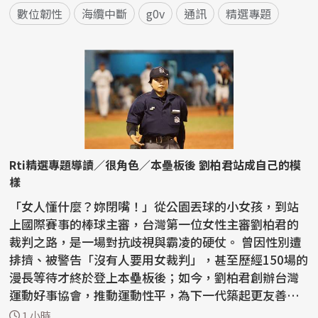
數位韌性
海纜中斷
g0v
通訊
精選專題
Rti精選專題導讀／很角色／本壘板後 劉柏君站成自己的模
樣
「女人懂什麼？妳閉嘴！」從公園丟球的小女孩，到站
上國際賽事的棒球主審，台灣第一位女性主審劉柏君的
裁判之路，是一場對抗歧視與霸凌的硬仗。 曾因性別遭
排擠、被警告「沒有人要用女裁判」，甚至歷經150場的
漫長等待才終於登上本壘板後；如今，劉柏君創辦台灣
運動好事協會，推動運動性平，為下一代築起更友善的
紅土...
1 小時