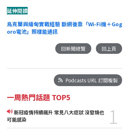
延伸閱讀
烏克蘭與緬甸實戰經驗 斷網後靠「Wi-Fi機＋Gog
oro電池」照樣能通訊
回新聞總覽
回上頁
Podcasts URL 訂閱複製
一周熱門話題 TOP5
1
新冠疫情持續飆升 常見八大症狀 沒發燒也
可能感染