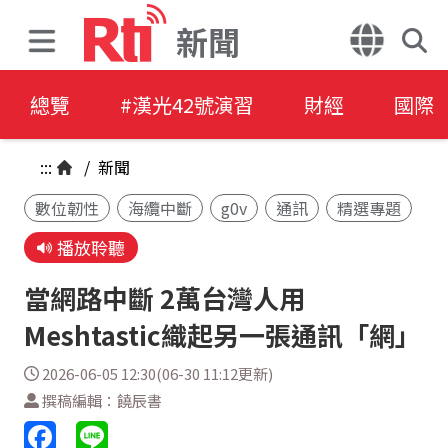
新聞
總覽
#漢光42號演習
財經
國際
:::
/
新聞
數位韌性
海纜中斷
g0v
通訊
精選專題
播放聆聽
當網路中斷 2萬台灣人用
Meshtastic織起另一張通訊「網」
2026-06-05 12:30(06-30 11:12更新)
撰稿編輯：饒辰書