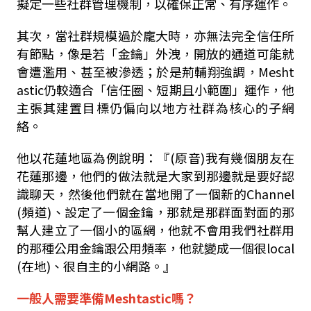
擬定一些社群管理機制，以確保正常、有序運作。
其次，當社群規模過於龐大時，亦無法完全信任所
有節點，像是若「金鑰」外洩，開放的通道可能就
會遭濫用、甚至被滲透；於是荊輔翔強調，Mesht
astic仍較適合「信任圈、短期且小範圍」運作，他
主張其建置目標仍偏向以地方社群為核心的子網
絡。
他以花蓮地區為例說明：『(原音)我有幾個朋友在
花蓮那邊，他們的做法就是大家到那邊就是要好認
識聊天，然後他們就在當地開了一個新的Channel
(頻道)、設定了一個金鑰，那就是那群面對面的那
幫人建立了一個小的區網，他就不會用我們社群用
的那種公用金鑰跟公用頻率，他就變成一個很local
(在地)、很自主的小網路。』
一般人需要準備Meshtastic嗎？