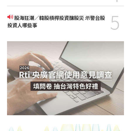
5
股海狂潮／韓股槓桿投資釀股災 示警台股
投資人哪些事