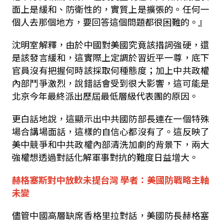
面上是緩和、防衛性的，實質上是擴張的。任何一
個人去那個地方，要回答這個問題都很困難的。』
沈明室解釋，由於中國對美國究竟該措詞強硬，還
是該發言緩和，這實際上定調於習近平一尊，底下
官員沒有把握何時該採取何種態度；加上中共政權
內部鬥爭激烈，說錯話會受到很大影響，這可能是
北京今年最終派出歷屆最低層級代表團的原因。
更白話地說，這顯示出中共國防部長連在一個特殊
場合講場面話，這樣的自信心都沒有了。這反映了
美中競爭和中共政權內部清洗加劇的背景下，兩大
強權想透過對話化解軍事對抗的難度日益增大。
赫格塞斯對中放軟未提台灣 學者：美國防戰略主軸
未變
儘管中國高層缺席香格里拉對話，美國防長赫格塞