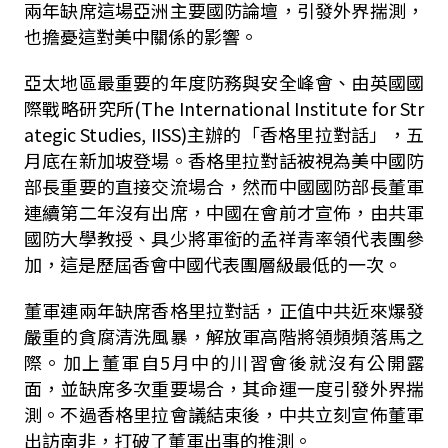
兩年缺席這場亞洲主要國防論壇，引發外界揣測，
也擔憂這對美中關係的影響。
亞太地區最重要的年度防務與安全峰會、由英國國
際戰略研究所(The International Institute for Str
ategic Studies, IISS)主辦的「香格里拉對話」，五
月底在新加坡登場。香格里拉對話被視為美中國防
部長重要的直接交流場合，然而中國國防部長董軍
連續第二年沒有出席，中國在會前才宣佈，由共軍
國防大學教授、具少將軍銜的孟祥青率領代表團參
加，這是歷屆香會中國代表團層級最低的一次。
董軍連兩年缺席香格里拉對話，正值中共近來爆發
嚴重的貪腐清洗風暴，解放軍高階將領頻頻落馬之
際。加上董軍自5月中的川習會後就沒有公開露
面，並缺席多次重要場合，其命運一度引發外界揣
測。不過香格里拉會議結束後，中共立刻宣佈董軍
出訪南非，打破了董軍出事的推測。