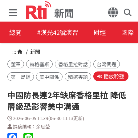
新聞
總覽
#漢光42號演習
財經
國際
:::
/
新聞
董軍
赫格塞斯
香格里拉對話
台灣問題
播放聆聽
第一島鏈
美中關係
精選專題
中國防長連2年缺席香格里拉 降低
層級恐影響美中溝通
2026-06-05 11:39(06-30 11:13更新)
撰稿編輯：余思瑩