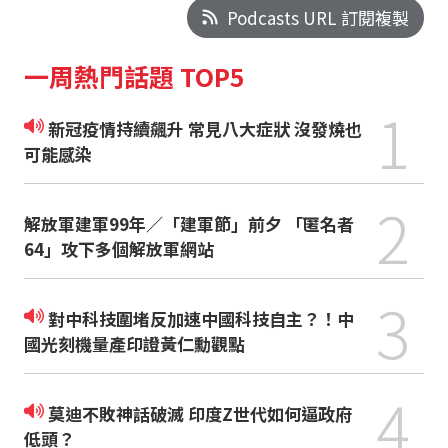
Podcasts URL 訂閱複製
一周熱門話題 TOP5
1
新冠疫情持續飆升 常見八大症狀 沒發燒也
可能感染
2
解放軍建軍99年／「建軍節」前夕 「匿名者
64」攻下多個解放軍網站
3
對中科技圍堵反加速中國科技自主？！中
國光刻機量產印證黃仁勳觀點
4
莫迪不敗神話破滅 印度Z世代如何逼政府
低頭？