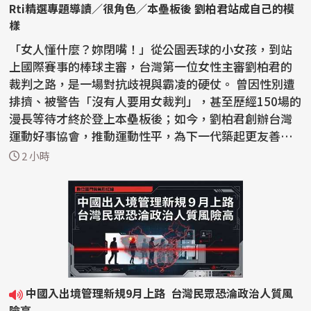
Rti精選專題導讀／很角色／本壘板後 劉柏君站成自己的模
樣
「女人懂什麼？妳閉嘴！」從公園丟球的小女孩，到站
上國際賽事的棒球主審，台灣第一位女性主審劉柏君的
裁判之路，是一場對抗歧視與霸凌的硬仗。 曾因性別遭
排擠、被警告「沒有人要用女裁判」，甚至歷經150場的
漫長等待才終於登上本壘板後；如今，劉柏君創辦台灣
運動好事協會，推動運動性平，為下一代築起更友善的
紅土...
2 小時
中國入出境管理新規9月上路 台灣民眾恐淪政治人質風
險高