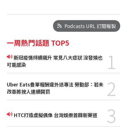
Podcasts URL 訂閱複製
一周熱門話題 TOP5
1
新冠疫情持續飆升 常見八大症狀 沒發燒也
可能感染
2
Uber Eats疊單報酬違外送專法 勞動部：若未
改善將按人連續開罰
3
HTC打造虛擬偶像 台灣娛樂首闢新賽道