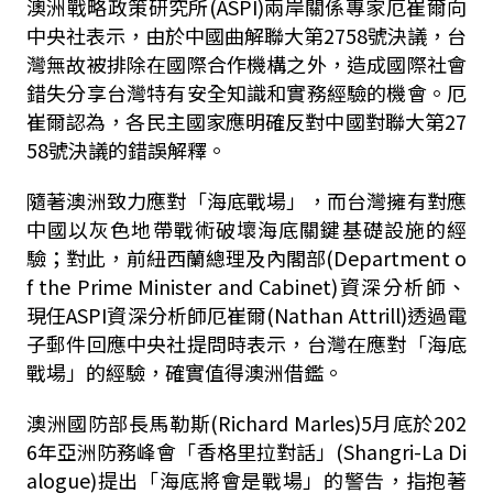
澳洲戰略政策研究所(ASPI)兩岸關係專家厄崔爾向
中央社表示，由於中國曲解聯大第2758號決議，台
灣無故被排除在國際合作機構之外，造成國際社會
錯失分享台灣特有安全知識和實務經驗的機會。厄
崔爾認為，各民主國家應明確反對中國對聯大第27
58號決議的錯誤解釋。
隨著澳洲致力應對「海底戰場」，而台灣擁有對應
中國以灰色地帶戰術破壞海底關鍵基礎設施的經
驗；對此，前紐西蘭總理及內閣部(Department o
f the Prime Minister and Cabinet)資深分析師、
現任ASPI資深分析師厄崔爾(Nathan Attrill)透過電
子郵件回應中央社提問時表示，台灣在應對「海底
戰場」的經驗，確實值得澳洲借鑑。
澳洲國防部長馬勒斯(Richard Marles)5月底於202
6年亞洲防務峰會「香格里拉對話」(Shangri-La Di
alogue)提出「海底將會是戰場」的警告，指抱著