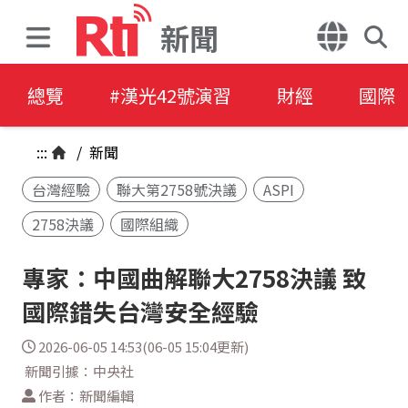
新聞
總覽
#漢光42號演習
財經
國際
:::
/
新聞
台灣經驗
聯大第2758號決議
ASPI
2758決議
國際組織
專家：中國曲解聯大2758決議 致
國際錯失台灣安全經驗
2026-06-05 14:53(06-05 15:04更新)
新聞引據：中央社
作者：新聞編輯