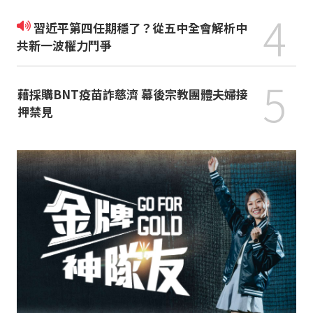
4
習近平第四任期穩了？從五中全會解析中
共新一波權力鬥爭
5
藉採購BNT疫苗詐慈濟 幕後宗教團體夫婦接
押禁見