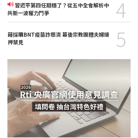
4
習近平第四任期穩了？從五中全會解析中
共新一波權力鬥爭
5
藉採購BNT疫苗詐慈濟 幕後宗教團體夫婦接
押禁見