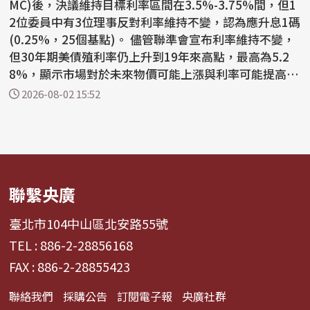
MC)後，決議維持目標利率區間在3.5%-3.75%間，但1
2位委員中有3位理事反對利率維持不變，認為應升息1碼
(0.25%，25個基點)。 儘管聯準會宣布利率維持不變，
但30年期美債殖利率仍上升到19年來高點，最高為5.2
8%，顯示市場對於未來物價可能上漲與利率可能提高的
預期。在...
2026-08-02 15:52
聯繫央廣
臺北市104中山區北安路55號
TEL : 886-2-28856168
FAX : 886-2-28855423
聯絡我們
採購公告
訂閱電子報
央廣社群