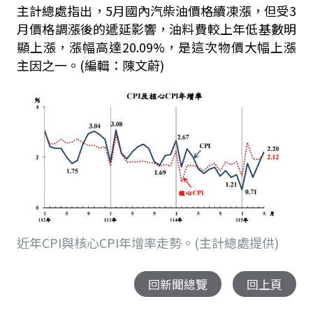
主計總處指出，
5
月國內汽柴油價格續凍漲，但受
3
月價格調漲後的遞延影響，油料費較上年低基數明
顯上漲，漲幅高達
20.09%
，是這次物價大幅上漲
主因之一。(編輯：陳文蔚)
近年CPI與核心CPI年增率走勢。(主計總處提供)
回新聞總覽
回上頁