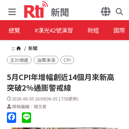
新聞
總覽
#漢光42號演習
財經
國際
:::
/
新聞
主計總處
油價凍漲
CPI
5月CPI年增幅創近14個月來新高
突破2%通膨警戒線
2026-06-05 16:09(06-05 17:58更新)
撰稿編輯：楊文君