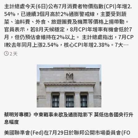
主計總處今天(6日)公布7月消費者物價指數(CPI)年增2.
54%，已連續3個月高於2%通膨警戒線，主要受到蔬
菜、油料費、外食、旅遊團費及機票等價格上揚帶動。
官員表示，若8月天候穩定，8月CPI年增率有機會低於7
月，但仍預估會維持在2%以上。 主計總處指出，7月CP
I較去年同月上漲2.54%，核心CPI年增2.38%。7大類
中，以雜項類...
2 天
蔡明芳專欄》中東戰事未歇及通膨陰影下 莫低估各國央行升
息幅度
美國聯準會(Fed)在7月29日於聯邦公開市場委員會(FO