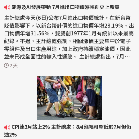
能源及AI發展帶動 7月進出口物價漲幅創史上新高
主計總處今天(6日)公布7月進出口物價統計，在新台幣
貶值影響下，以新台幣計價的進口物價年增28.19%、出
口物價年增31.56%，雙雙創1977年1月有統計以來最高
紀錄。不過，主計總處強調，相關漲價主要集中於電子
零組件及出口生產用途，加上政府持續穩定油價，因此
並未形成全面性的輸入性通膨。 主計總處指出，7月生
產者...
2 天
CPI連3月站上2% 主計總處：8月漲幅可望低於7月但仍
逾2%