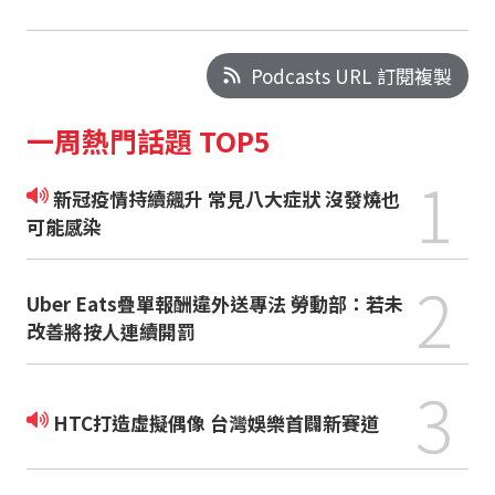
Podcasts URL 訂閱複製
一周熱門話題 TOP5
1
新冠疫情持續飆升 常見八大症狀 沒發燒也
可能感染
2
Uber Eats疊單報酬違外送專法 勞動部：若未
改善將按人連續開罰
3
HTC打造虛擬偶像 台灣娛樂首闢新賽道