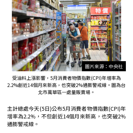
圖片來源：中央社
受油料上漲影響，5月消費者物價指數(CPI)年增率為
2.2%創近14個月來新高，也突破2%通膨警戒線。圖為台
北市萬華區一處量販賣場。
主計總處今天
(5
日
)
公布
5
月消費者物價指數
(CPI)
年
增率為
2.2%
，不但創近
14
個月來新高，也突破
2%
通膨警戒線。