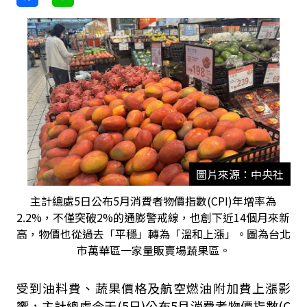
圖片來源：中央社
主計總處5日公布5月消費者物價指數(CPI)年增率為
2.2%，不僅突破2%的通膨警戒線，也創下近14個月來新
高，物價也從過去「平穩」轉為「溫和上漲」。圖為台北
市萬華區一家量販賣場蔬果區。
受到油料費、蔬果價格及航空燃油附加費上漲影
響，主計總處今天(5日)公布5月消費者物價指數(C