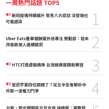
一周熱門話題 TOP5
1
新冠疫情持續飆升 常見八大症狀 沒發燒也
可能感染
2
Uber Eats疊單報酬違外送專法 勞動部：若未
改善將按人連續開罰
3
HTC打造虛擬偶像 台灣娛樂首闢新賽道
4
習近平第四任期穩了？從五中全會解析中
共新一波權力鬥爭
台新、新光銀明年元旦合併 林維俊：業務發