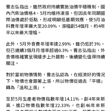
曹志弘指出，雖然政府持續實施油價平穩機制，國
內汽柴油價格4、5月均維持凍漲，但因去年同期國
際油價處於低點，形成明顯低基期效應，使5月油
料費年增率擴大至20.09%，漲幅創54個月、約4年
半以來最大增幅。
此外，5月外食費年增率達2.99%，雖仍低於3%，
但已連續3個月月增率超過0.3%。曹志弘指出，外
食價格確實呈現緩步上升趨勢，後續變化值得持續
關注。
對於當前物價情勢，曹志弘認為，在經濟好的情況
下，物價也會跟著上漲，所以物價從過去「平穩」
轉為「溫和上漲」。
至於5月生產者物價指數年增14.11%，創4年來新
高，進口物價指數年增22.33%，也創46年來新