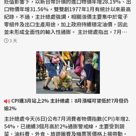
貶值影響下，以新台幣計價的進口物價年增28.19%、出
口物價年增31.56%，雙雙創1977年1月有統計以來最高
紀錄。不過，主計總處強調，相關漲價主要集中於電子
零組件及出口生產用途，加上政府持續穩定油價，因此
並未形成全面性的輸入性通膨。 主計總處指出，7月生
產者...
3 天
CPI連3月站上2% 主計總處：8月漲幅可望低於7月但仍
逾2%
主計總處今天(6日)公布7月消費者物價指數(CPI)年增2.
54%，已連續3個月高於2%通膨警戒線，主要受到蔬
菜、油料費、外食、旅遊團費及機票等價格上揚帶動。