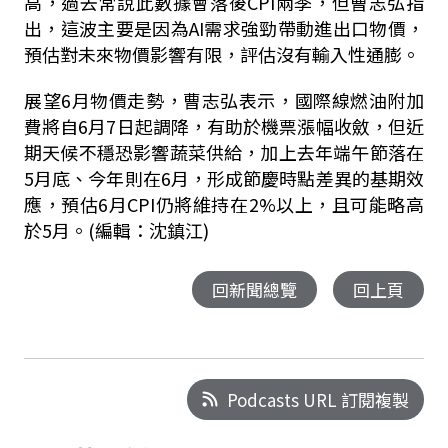
高，過去常說此數據會落後CPI兩季，但曹志弘指
出，這波主要是因為AI需求強勁帶動進出口物價，
預估對未來物價影響有限，評估沒有輸入性通膨。
展望6月物價走勢，曹志弘表示，國際線燃油附加
費將自6月7日起調降，有助於機票漲幅收斂，但近
期天候不穩恐影響蔬菜供給，加上去年端午節落在
5月底、今年則在6月，形成節慶時點差異的基期效
應，預估6月CPI仍將維持在2%以上，且可能略高
於5月。(編輯：沈鎮江)
回新聞總覽
回上頁
Podcasts URL 訂閱複製