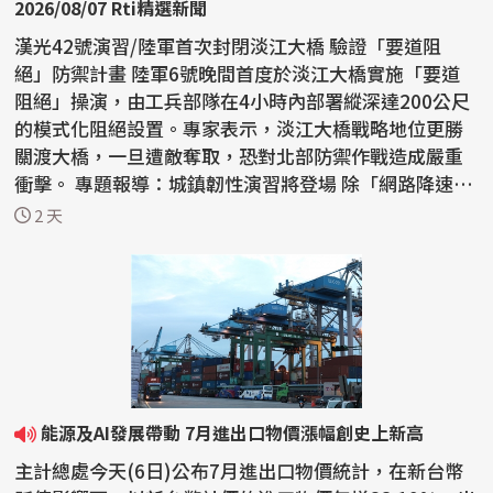
2026/08/07 Rti精選新聞
漢光42號演習/陸軍首次封閉淡江大橋 驗證「要道阻
絕」防禦計畫 陸軍6號晚間首度於淡江大橋實施「要道
阻絕」操演，由工兵部隊在4小時內部署縱深達200公尺
的模式化阻絕設置。專家表示，淡江大橋戰略地位更勝
關渡大橋，一旦遭敵奪取，恐對北部防禦作戰造成嚴重
衝擊。 專題報導：城鎮韌性演習將登場 除「網路降速、
躲3...
2 天
能源及AI發展帶動 7月進出口物價漲幅創史上新高
主計總處今天(6日)公布7月進出口物價統計，在新台幣