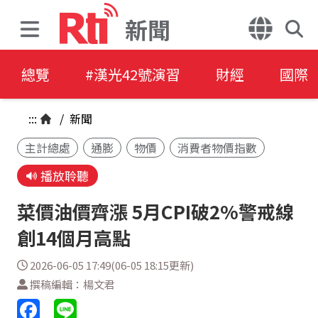
新聞
總覽
#漢光42號演習
財經
國際
:::
/
新聞
主計總處
通膨
物價
消費者物價指數
播放聆聽
菜價油價齊漲 5月CPI破2%警戒線
創14個月高點
2026-06-05 17:49(06-05 18:15更新)
撰稿編輯：楊文君