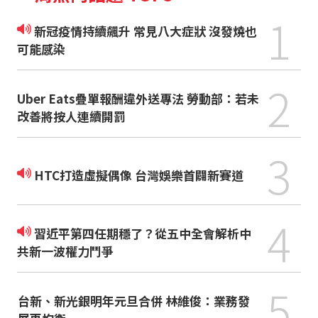
1
新冠疫情持續飆升 常見八大症狀 沒發燒也
可能感染
2
Uber Eats疊單報酬違外送專法 勞動部：若未
改善將按人連續開罰
3
HTC打造虛擬偶像 台灣娛樂首闢新賽道
4
習近平第四任期穩了？從五中全會解析中
共新一波權力鬥爭
5
台新、新光銀明年元旦合併 林維俊：業務發