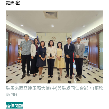
鍾錦隆)
駐馬來西亞連玉蘋大使(中)與駐處同仁合影。(張欣
薇 攝)
延伸閱讀