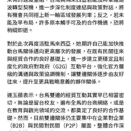
波轉型契機，進一步深化制度連結與政策對話，將
有機會共同搭上新一輪區域發展列車；反之，若未
能及早布局，許多原本觸手可及的合作機遇，恐將
稍縱即逝。
對於此次再度派駐馬來西亞，她期許自己能加快推
動台馬關係邁向更高層次的發展，在既有民間往來
與經貿合作的良好基礎上，進一步建立更穩定且制
度化的政府對政府（
G2G
）互動平台，強化官方層
級的溝通與政策協調機制，讓雙邊關係逐步由友好
往來，提升至更具戰略意義的夥伴關係。
連玉蘋表示，台馬雙邊的經貿互動其實早已相當密
切，無論是留台校友、遍布全馬的台商網絡，或是
在教育與觀光領域的交流，都奠定了良好的合作基
礎。然而，目前雙邊關係仍主要集中在企業對企業
（
B2B
）與民間對民間（
P2P
）層面，整體合作深