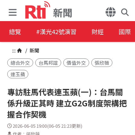
新聞
總覽
#漢光42號演習
財經
國際
:::
/
新聞
總合外交
台馬邦誼
價值外交
張欣薇
連玉蘋
專訪駐馬代表連玉蘋(一)：台馬關
係升級正其時 建立G2G制度架構把
握合作契機
2026-06-05 19:00(06-05 21:23更新)
作者：張欣薇