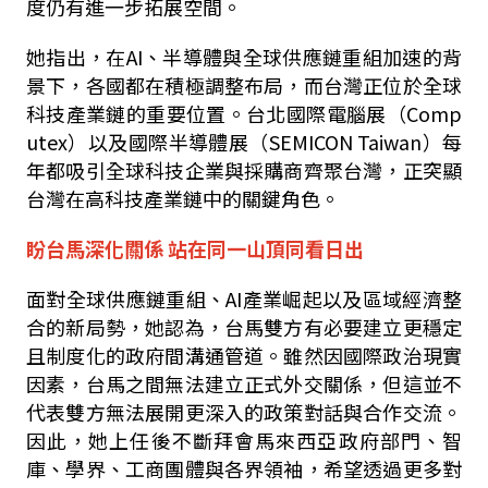
度仍有進一步拓展空間。
她指出，在
AI
、半導體與全球供應鏈重組加速的背
景下，各國都在積極調整布局，而台灣正位於全球
科技產業鏈的重要位置。台北國際電腦展（
Comp
utex
）以及國際半導體展（
SEMICON Taiwan
）每
年都吸引全球科技企業與採購商齊聚台灣，正突顯
台灣在高科技產業鏈中的關鍵角色。
盼台馬深化關係 站在同一山頂同看日出
面對全球供應鏈重組、
AI
產業崛起以及區域經濟整
合的新局勢，她認為，台馬雙方有必要建立更穩定
且制度化的政府間溝通管道。雖然因國際政治現實
因素，台馬之間無法建立正式外交關係，但這並不
代表雙方無法展開更深入的政策對話與合作交流。
因此，她上任後不斷拜會馬來西亞政府部門、智
庫、學界、工商團體與各界領袖，希望透過更多對