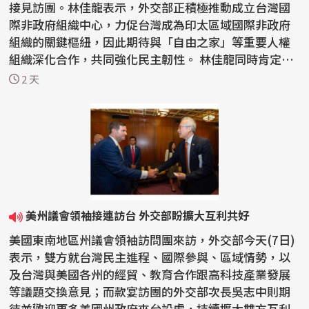
接見訪團。林佳龍表示，外交部正積極推動成立台灣國
際非政府組織中心，力促台灣成為印太區域國際非政府
組織的關鍵樞紐，因此期待與「自由之家」等重要人權
組織深化合作，共同強化民主韌性。 林佳龍同時肯定
「自由之...
2 天
美州議會領袖接連訪台 外交部盼擴大互利共好
美國東南地區州議會領袖訪問團來訪，外交部今天(7日)
表示，雙方就台灣民主進程、國際參與、區域情勢，以
及台灣與美國各州的經貿、教育合作跟高科技產業發展
等議題交換意見；而款宴訪團的外交部次長吳志中則期
待並歡迎更多美國州政府來台設處，持續擴大雙方互利