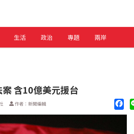
生活
政治
專題
兩岸
案 含10億美元援台
社
作者：新聞編輯