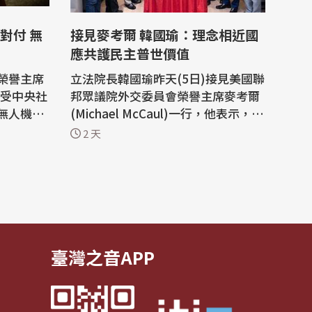
對付 無
接見麥考爾 韓國瑜：理念相近國
應共護民主普世價值
榮譽主席
立法院長韓國瑜昨天(5日)接見美國聯
)接受中央社
邦眾議院外交委員會榮譽主席麥考爾
無人機的
(Michael McCaul)一行，他表示，誠
別條例不
摯感謝麥考爾的貢獻，為台美夥伴關
2 天
助台灣防
係奠定重要基礎。面對快速變動的國
前線，見
際情勢，理念相近國家更應持續攜手
中國比俄
合作，共同守護民主自由、人權法治
決心、也
等普世價值。 立法院長韓國瑜昨天下
午在國民黨立委陳永康、牛煦庭、徐
巧芯...
臺灣之音APP