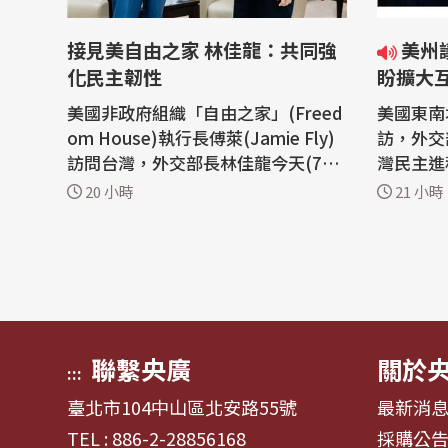
接見美自由之家 林佳龍：共同強
美州議會領袖接連訪台 外交部
化民主韌性
盼擴大
美國非政府組織「自由之家」(Freed
美國東南
om House)執行長傅萊(Jamie Fly)
訪，外交
訪問台灣，外交部長林佳龍今天(7日)
灣民主進
接見訪團。林佳龍表示，外交部正積
以及台灣
20 小時
21 小時
極推動成立台灣國際非政府組織中
作跟高科
心，力促台灣成為印太區域國際非政
見；而款
府組織的關鍵樞紐，因此期待與「自
則期待並
由之家」等重要人權組織深化合作，
處，持續
共同強化民主韌性。 林佳龍同時肯定
係。 來自美國阿拉巴馬州、喬治亞
「自由之...
州、肯塔基
聯繫央廣
關於
:::
臺北市104中山區北安路55號
最新消
TEL : 886-2-28856168
採購公