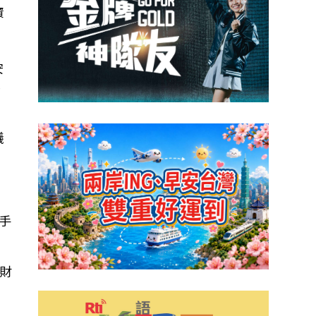
資
安
要
議
手
5財
n