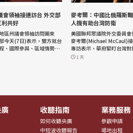
麥考爾：中國比俄羅斯難
互利共好
人機有助台灣防衛
地區州議會領袖訪問團來
美國聯邦眾議院外交委員會
部今天(7日)表示，雙方就台
麥考爾(Michael McCaul
程、國際參與、區域情勢，
專訪表示，華府緊盯台灣對
與美國各州的經貿、教育合
認真程度，台灣無人載具特
1 天
技產業發展等議題交換意
僅提升美台夥伴關係，也有
宴訪團的外交部次長吳志中
衛能力；他兩週前訪烏克蘭
歡迎更多美國州政府來台設
證無人機消滅俄軍，他說，
擴大雙方互利共好的夥伴關
羅斯更難對付，「賴總統有
很強健」。 麥考爾訪台，擔任凱達格
...
蘭論壇...
央廣
收聽指南
業務服務
息
如何收聽央廣
參觀申請
告
中短波收聽報告
場地出租