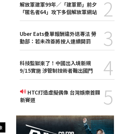
2
解放軍建軍99年／「建軍節」前夕
「匿名者64」攻下多個解放軍網站
3
Uber Eats疊單報酬違外送專法 勞
動部：若未改善將按人連續開罰
4
科技監獄來了！中國出入境新規
9/15實施 涉管制技術者難出國門
5
HTC打造虛擬偶像 台灣娛樂首闢
新賽道
像