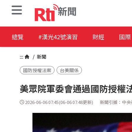
新聞
總覽
#漢光42號演習
財經
國際
:::
/
新聞
國防授權法案
台美關係
美眾院軍委會通過國防授權法
2026-06-06 07:45(06-06 07:48更新)
新聞引據：中央