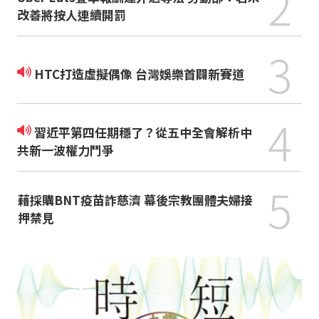
2
改善將按人連續開罰
3
HTC打造虛擬偶像 台灣娛樂首闢新賽道
4
習近平第四任期穩了？從五中全會解析中
共新一波權力鬥爭
5
藉採購BNT疫苗詐慈濟 幕後宗教團體夫婦接
押禁見