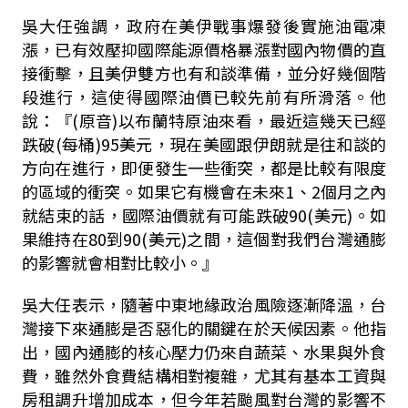
吳大任強調，政府在美伊戰事爆發後實施油電凍
漲，已有效壓抑國際能源價格暴漲對國內物價的直
接衝擊，且美伊雙方也有和談準備，並分好幾個階
段進行，這使得國際油價已較先前有所滑落。他
說：『(原音)以布蘭特原油來看，最近這幾天已經
跌破(每桶)95美元，現在美國跟伊朗就是往和談的
方向在進行，即便發生一些衝突，都是比較有限度
的區域的衝突。如果它有機會在未來1、2個月之內
就結束的話，國際油價就有可能跌破90(美元)。如
果維持在80到90(美元)之間，這個對我們台灣通膨
的影響就會相對比較小。』
吳大任表示，隨著中東地緣政治風險逐漸降溫，台
灣接下來通膨是否惡化的關鍵在於天候因素。他指
出，國內通膨的核心壓力仍來自蔬菜、水果與外食
費，雖然外食費結構相對複雜，尤其有基本工資與
房租調升增加成本，但今年若颱風對台灣的影響不