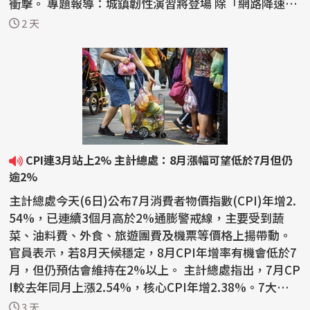
衝擊。 專題報導：城鎮韌性演習將登場 除「網路降速、
躲3...
2 天
CPI連3月站上2% 主計總處：8月漲幅可望低於7月但仍
逾2%
主計總處今天(6日)公布7月消費者物價指數(CPI)年增2.
54%，已連續3個月高於2%通膨警戒線，主要受到蔬
菜、油料費、外食、旅遊團費及機票等價格上揚帶動。
官員表示，若8月天候穩定，8月CPI年增率有機會低於7
月，但仍預估會維持在2%以上。 主計總處指出，7月CP
I較去年同月上漲2.54%，核心CPI年增2.38%。7大類
中，以雜項類...
3 天