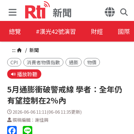
新聞
總覽
#漢光42號演習
財經
國際
:::
/
新聞
CPI
消費者物價指數
通膨
物價
播放聆聽
5月通膨衝破警戒線 學者：全年仍
有望控制在2%內
2026-06-06 11:11(06-06 11:35更新)
撰稿編輯：謝佳興