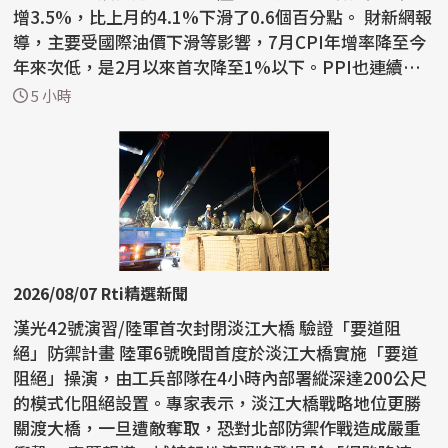
增3.5%，比上月的4.1%下滑了0.6個百分點。 財新網報
導，主要受國際油價下滑等影響，7月CPI年增率降至今
年來次低，是2月以來首次降至1%以下。PPI也連續兩
月出現月...
5 小時
2026/08/07 Rti精選新聞
漢光42號演習/陸軍首次封閉淡江大橋 驗證「要道阻
絕」防禦計畫 陸軍6號晚間首度於淡江大橋實施「要道
阻絕」操演，由工兵部隊在4小時內部署縱深達200公尺
的模式化阻絕設置。專家表示，淡江大橋戰略地位更勝
關渡大橋，一旦遭敵奪取，恐對北部防禦作戰造成嚴重