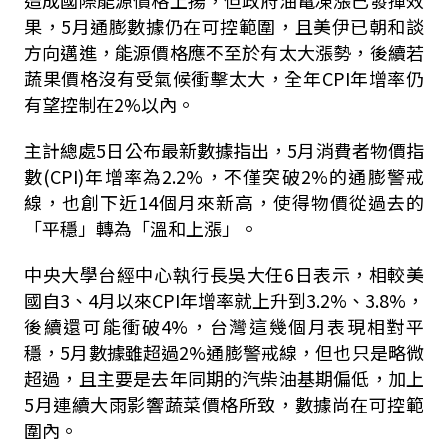
造成國際能源價格上揚，但政府油電凍漲已發揮效
果，5月通膨數據仍在可控範圍，且美伊已朝和談
方向邁進，能源價格應不至於有太大漲勢，後續若
蔬果價格沒有受氣候衝擊太大，全年CPI年增率仍
有望控制在2%以內。
主計總處5日公布最新數據指出，5月消費者物價指
數(CPI)年增率為2.2%，不僅突破2%的通膨警戒
線，也創下近14個月來新高，使得物價從過去的
「平穩」轉為「溫和上漲」。
中央大學台經中心執行長吳大任6日表示，相較美
國自3、4月以來CPI年增率就上升到3.2%、3.8%，
後續還可能衝破4%，台灣這幾個月表現相對平
穩，5月數據雖超過
2%通膨警戒線，但也只是略微
超過，且主要是去年同期的汽柴油基期偏低，加上
5月連續大雨影響蔬菜價格所致，數據尚在可控範
圍內。