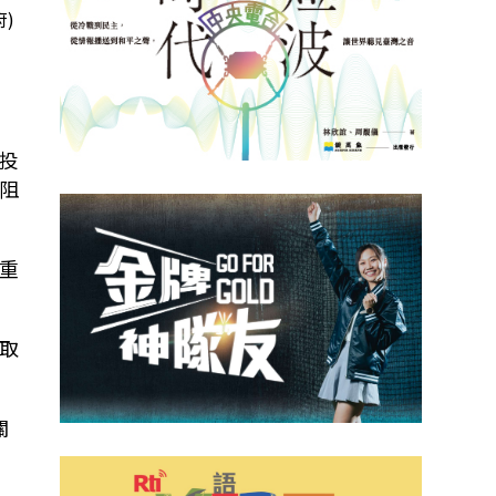
)
聰
投
阻
重
取
關