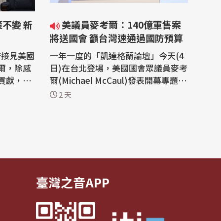
美議員麥考爾：140億軍售案
將送國會 籲台灣速通過國防預算
府接見美國
一年一度的「凱達格蘭論壇」今天(4
爾，除感
日)在台北登場，美國國會眾議員麥考
貢獻，也
爾(Michael McCaul)發表開幕專題演
能更進一
講時表示，美國對台灣的安全承諾堅
2 天
政府基於
定不移，他相信140億美元的對台軍
予台灣堅
售很快就會成真，他期待台灣盡快通
對台軍售
過國防預算，展現台灣自我防衛的決
、中國互
心。 外交部跟台灣經濟研究院今天舉
統一」絕
行第10屆凱達格蘭論壇，本屆論壇邀
請來...
臺灣之音APP