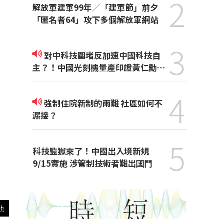
2
解放軍建軍99年／「建軍節」前夕
「匿名者64」攻下多個解放軍網站
3
對中科技圍堵反加速中國科技自
主？！中國光刻機量產印證黃仁勳觀
點
4
強制住院新制的兩難 社區如何不
漏接？
5
科技監獄來了！中國出入境新規
9/15實施 涉管制技術者難出國門
他