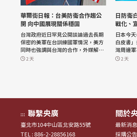
華爾街日報：台美防衛合作趨公
日防衛
開 向中國展現關係穩固
戰化、
台灣政府近日罕見公開談論過去長期
日本今天(
保密的美軍在台訓練國軍情況，美方
白皮書」
同時也強調與台灣的合作，外媒解讀
灣周邊軍
其旨在向中國傳遞訊息：儘管美國總
部署常態
2 天
2 天
統川普（Donald Trump）部分發言
續對台施
似乎不利台美關係，雙方關係依然穩
主要在於
固。 「華爾街日報」（The Wall Str
深化對台
eet Journal）報導，國防部長顧立
會分裂。 白皮書引用防衛研究所中
雄近日向媒體坦言，台美軍事合作
研究室主
「比各位的...
出，中...
聯繫央廣
關於
:::
臺北市104中山區北安路55號
最新消
TEL : 886-2-28856168
採購公