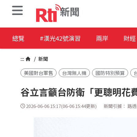
新聞
總覽
#漢光42號演習
兩岸
財經
:::
/
新聞
美國對台軍售
台灣無人機
國防特別預算
谷立言籲台防衛「更聰明花費
2026-06-06 15:17(06-06 15:44更新)
新聞引據： 路