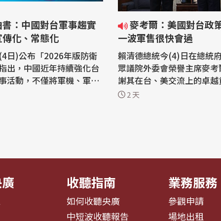
白書：中國對台軍事趨實
麥考爾：美國對台政策不變 新
宣傳化、常態化
一波軍售很快會過
4日)公布「2026年版防衛
賴清德總統今(4)日在總統
指出，中國近年持續強化台
眾議院外委會榮譽主席麥考
事活動，不僅將軍機、軍艦
謝其在台、美交流上的卓越
化，更透過大規模軍演，持
期盼未來兩國在軍事合作上
2 天
加壓力。白皮書分析，此舉
步提升；麥考爾則重申美國
打擊賴清德政府、牽制美國
「台灣關係法」，永遠會給
安全合作，以及加劇台灣社
定的支持，並相信新一波的
國
很快就會通過，並強調台灣
任研究官杉浦康之的分析指
不隸屬，中共企圖推動的「
不會...
央廣
收聽指南
業務服務
息
如何收聽央廣
參觀申請
告
中短波收聽報告
場地出租