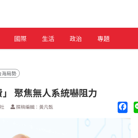
國際
生活
政治
專題
台海局勢
」 聚焦無人系統嚇阻力
透社
撰稿編輯：黃凡甄