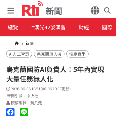
新聞
總覽
#漢光42號演習
財經
國際
:::
/
新聞
AI人工智慧
烏克蘭無人機
俄烏戰爭
烏克蘭國防AI負責人：5年內實現
大量任務無人化
2026-06-06 18:51(06-06 19:07更新)
新聞引據：中央社
撰稿編輯：黃凡甄