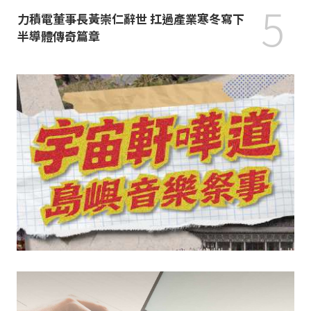
5
力積電董事長黃崇仁辭世 扛過產業寒冬寫下
半導體傳奇篇章