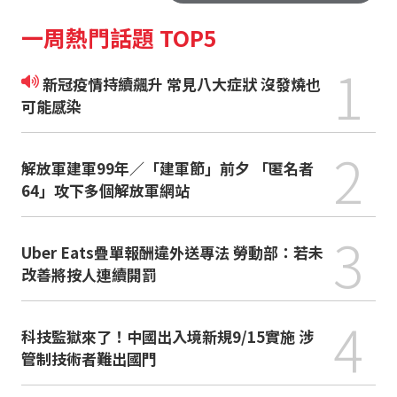
一周熱門話題 TOP5
1
新冠疫情持續飆升 常見八大症狀 沒發燒也
可能感染
2
解放軍建軍99年／「建軍節」前夕 「匿名者
64」攻下多個解放軍網站
3
Uber Eats疊單報酬違外送專法 勞動部：若未
改善將按人連續開罰
4
科技監獄來了！中國出入境新規9/15實施 涉
管制技術者難出國門