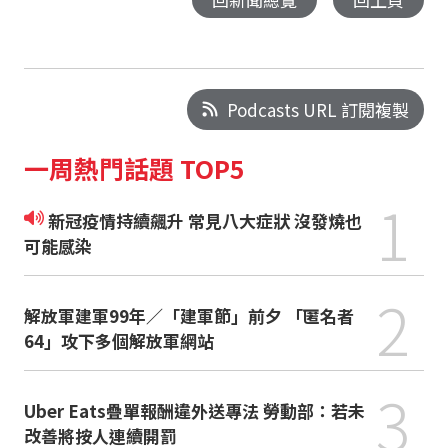
Podcasts URL 訂閱複製
一周熱門話題 TOP5
1
新冠疫情持續飆升 常見八大症狀 沒發燒也
可能感染
2
解放軍建軍99年／「建軍節」前夕 「匿名者
64」攻下多個解放軍網站
3
Uber Eats疊單報酬違外送專法 勞動部：若未
改善將按人連續開罰