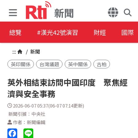
新聞
總覽
#漢光42號演習
財經
國際
:::
/
新聞
英印關係
台灣議題
英中關係
古柏
英外相結束訪問中國印度 聚焦經
濟與安全事務
2026-06-07 05:37(06-07 07:14更新)
新聞引據：中央社
作者：新聞編輯