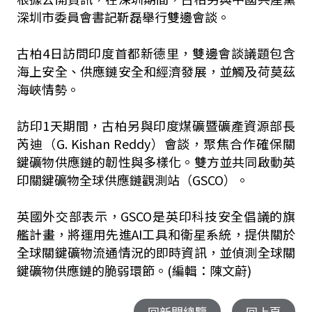
深圳市委員會書記靳磊舉行雙邊會談。
古柏4日訪問印度首都新德里，雙邊會談議題包含
海上安全、供應鏈安全和經濟發展，並觸及荷莫茲
海峽情勢。
訪印1天期間，古柏另與印度煤礦暨礦產資源部長
芮迪（G. Kishan Reddy）會談，聚焦合作確保關
鍵礦物供應鏈的韌性與多樣化。雙方並共同啟動英
印關鍵礦物全球供應鏈觀測站（GSCO）。
英國外交部表示，GSCO是英印科技安全倡議的旗
艦計畫，將運用先進AI工具和衛星系統，提供關於
全球關鍵礦物流通情況的即時資訊，並偵測全球關
鍵礦物供應鏈的脆弱環節。(編輯：陳文蔚)
回新聞總覽
回上頁