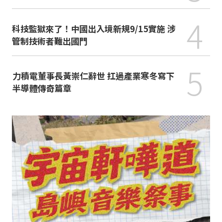
4
科技監獄來了！中國出入境新規9/15實施 涉
管制技術者難出國門
5
力積電董事長黃崇仁辭世 扛過產業寒冬寫下
半導體傳奇篇章