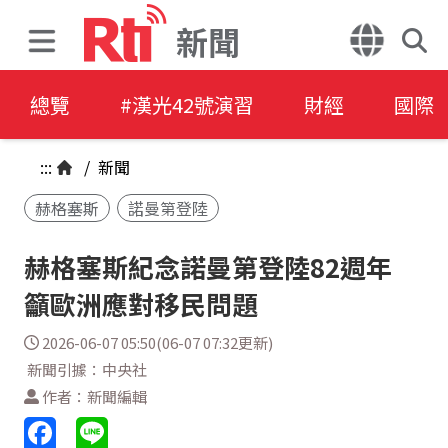
新聞
總覽
#漢光42號演習
財經
國際
:::
/
新聞
赫格塞斯
諾曼第登陸
赫格塞斯紀念諾曼第登陸82週年
籲歐洲應對移民問題
2026-06-07 05:50(06-07 07:32更新)
新聞引據：中央社
作者：新聞編輯