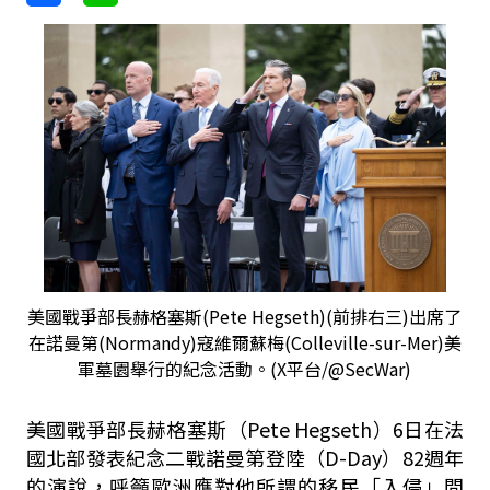
美國戰爭部長赫格塞斯(Pete Hegseth)(前排右三)出席了
在諾曼第(Normandy)寇維爾蘇梅(Colleville-sur-Mer)美
軍墓園舉行的紀念活動。(X平台/@SecWar)
美國戰爭部長赫格塞斯（Pete Hegseth）6日在法
國北部發表紀念二戰諾曼第登陸（D-Day）82週年
的演說，呼籲歐洲應對他所謂的移民「入侵」問