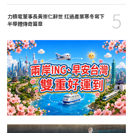
5
力積電董事長黃崇仁辭世 扛過產業寒冬寫下
半導體傳奇篇章