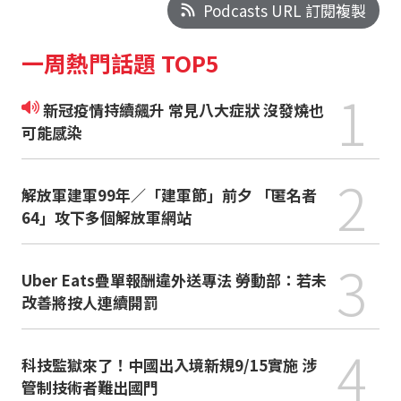
Podcasts URL 訂閱複製
一周熱門話題 TOP5
1
新冠疫情持續飆升 常見八大症狀 沒發燒也
可能感染
2
解放軍建軍99年／「建軍節」前夕 「匿名者
64」攻下多個解放軍網站
3
Uber Eats疊單報酬違外送專法 勞動部：若未
改善將按人連續開罰
4
科技監獄來了！中國出入境新規9/15實施 涉
管制技術者難出國門