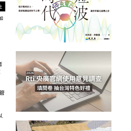
社
加
表
者
核
管
以