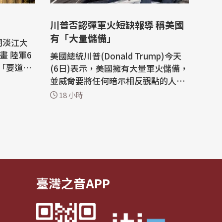
川普否認彈軍火短缺報導 稱美國
有「大量儲備」
閉淡江大
軍6
美國總統川普(Donald Trump)今天
「要道阻
(6日)表示，美國擁有大量軍火儲備，
小時內部
並威脅要將任何暗示相反觀點的人送
阻絕設
進監獄，他對伊朗戰爭的不滿顯然已
18 小時
略地位更
經爆發。 這位共和黨領導人在他的
，恐對北
「真實社群」(Truth Social)平台上
抨擊了關於武器庫存減少的媒體報
除「網路降
導，稱美國擁有「大量軍火，尤其是
某些特定種類」，但沒有具體說明更
多細節。...
臺灣之音APP