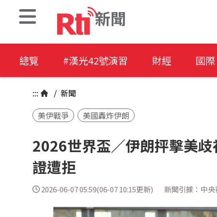
新聞
總覽
#漢光42號演習
財經
國際
:::
/
新聞
美伊戰爭
美國轟炸伊朗
2026世界盃／伊朗抨擊美
證遭拒
2026-06-07 05:59(06-07 10:15更新)
新聞引據：中央