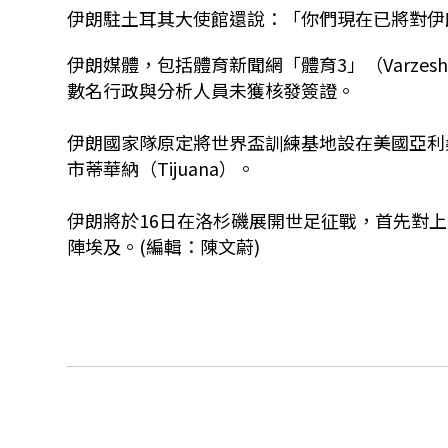
伊朗駐土耳其大使館還說：「你們現在已將對伊
伊朗媒體，包括體育新聞網「體育3」（Varze
數名行政與分析人員未獲核發簽證。
伊朗國家隊原定將世界盃訓練基地設在美國亞利桑
市蒂華納（Tijuana）。
伊朗將於16日在洛杉磯展開世足征戰，首先對
陣埃及。(編輯：陳文蔚)