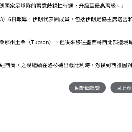
朗國家足球隊的蓄意歧視性待遇，升級至最高層級。」
sh3）6日報導，伊朗代表團成員，包括伊朗足協主席塔吉
那州土桑（Tucson），但後來移往墨西哥西北部邊境
上紐西蘭，之後繼續在洛杉磯出戰比利時，然後到西雅圖
回新聞總覽
回上頁