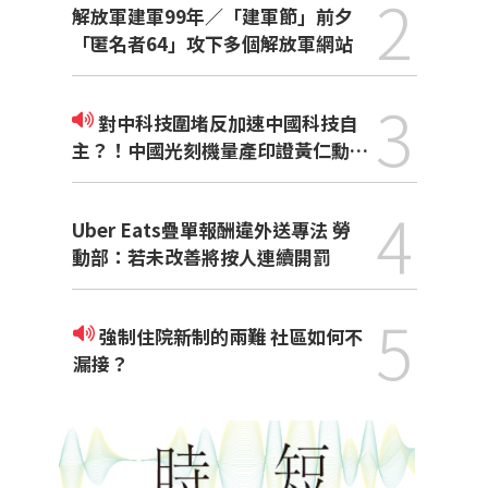
2
解放軍建軍99年／「建軍節」前夕
「匿名者64」攻下多個解放軍網站
3
對中科技圍堵反加速中國科技自
主？！中國光刻機量產印證黃仁勳觀
點
4
Uber Eats疊單報酬違外送專法 勞
動部：若未改善將按人連續開罰
5
強制住院新制的兩難 社區如何不
漏接？