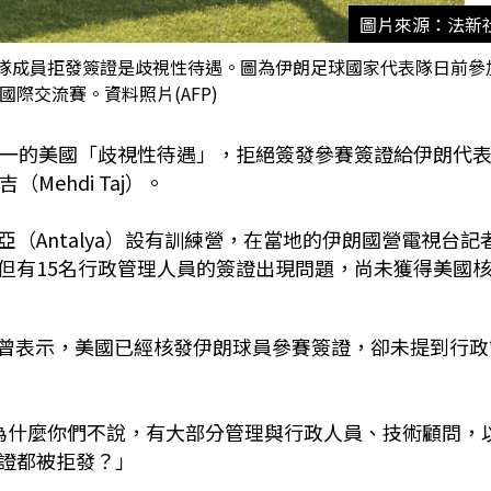
圖片來源：法新
隊成員拒發簽證是歧視性待遇。圖為伊朗足球國家代表隊日前參
國際交流賽。資料照片(AFP)
之一的美國「歧視性待遇」，拒絕簽發參賽簽證給伊朗代
ehdi Taj）。
（Antalya）設有訓練營，在當地的伊朗國營電視台記
但有15名行政管理人員的簽證出現問題，尚未獲得美國
）稍早曾表示，美國已經核發伊朗球員參賽簽證，卻未提到行政
為什麼你們不說，有大部分管理與行政人員、技術顧問，
證都被拒發？」