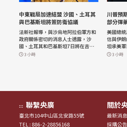
中東戰局加速結盟 沙國、土耳其
川普預
與巴基斯坦將簽防衛協議
部分彈
法新社報導，與沙烏地阿拉伯軍方和
美國總統
政府關係密切的消息人士透露，沙
信與伊朗
國、土耳其和巴基斯坦7日將在吉達
坦承美軍
簽署一項聯合防衛協議。 在美國與伊
臨壓力。 川普在白宮橢圓形辦公室
3 小時
3 小時
朗交戰將波斯灣國家捲入其中、並打
到伊朗時
亂航經荷莫茲海峽(Strait of Hormu
就會結束
z)與紅海航運的背景下，區域大國正
久。」 路透社本週稍早報導，美國陸
尋求強化安全聯繫。 一位要求匿名的
軍在與伊
知情人士說，這項協議已經討論許
已耗掉全
久，但...
準長程...
聯繫央廣
關於
:::
臺北市104中山區北安路55號
最新消
TEL : 886-2-28856168
採購公