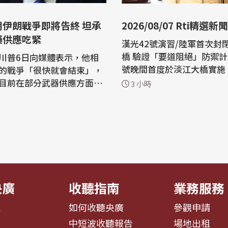
期伊朗戰爭即將告終 坦承
2026/08/07 Rti精選新聞
藥供應吃緊
漢光42號演習/陸軍首次封
橋 驗證「要道阻絕」防禦計畫 陸
川普6日向媒體表示，他相
號晚間首度於淡江大橋實施
的戰爭「很快就會結束」，
絕」操演，由工兵部隊在4
目前在部分武器供應方面面
3 小時
署縱深達200公尺的模式化
談
置。專家表示，淡江大橋戰
說：「我認為這場戰爭很快
勝關渡大橋，一旦遭敵奪取
。我不認為他們還能撐多
部防禦作戰造成嚴重衝擊。 專題報
導：城鎮韌性演習將登場 
朗長達5個月的戰爭期間，
速、躲3...
球庫存中相當大比例的高精
央廣
收聽指南
業務服務
息
如何收聽央廣
參觀申請
告
中短波收聽報告
場地出租