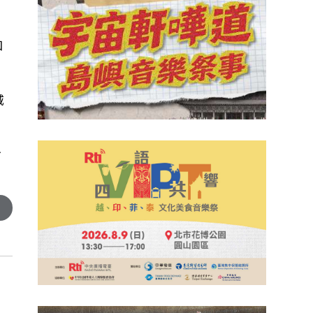
和
城
對