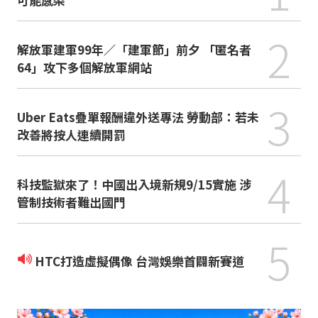
2
解放軍建軍99年／「建軍節」前夕 「匿名者
64」攻下多個解放軍網站
3
Uber Eats疊單報酬違外送專法 勞動部：若未
改善將按人連續開罰
4
科技監獄來了！中國出入境新規9/15實施 涉
管制技術者難出國門
5
HTC打造虛擬偶像 台灣娛樂首闢新賽道