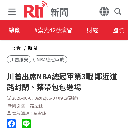
新聞
總覽
#漢光42號演習
財經
國際
:::
/
新聞
川普維安
NBA總冠軍戰
川普出席NBA總冠軍第3戰 鄰近道
路封閉、禁帶包包進場
2026-06-07 09:02(06-07 09:29更新)
新聞引據： 路透社
撰稿編輯：吳寧康