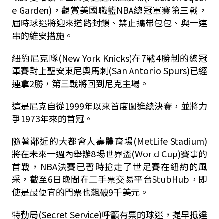
e Garden)，觀賞美國職籃NBA總冠軍賽第三戰，
屆時球迷將迎來道路封鎖、禁止攜帶包包、與一連
串的維安措施。
紐約尼克隊(New York Knicks)在7戰4勝制的總冠
軍賽對上聖安東尼奧馬刺(San Antonio Spurs)已經
連拿2勝，第三戰將回到尼克主場。
這是尼克自從1999年以來首度闖進總決賽，並將力
爭1973年來的首冠。
隨著鄰近的大都會人壽體育場(MetLife Stadium)
將在未來一週內舉辦8場世界盃(World Cup)賽事的
首戰，NBA決賽已暫時搶走了世足賽在紐約的風
采，截至6日晚間在二手票交易平台StubHub，即
使是最便宜的門票也飆破9千美元。
特勤局(Secret Service)呼籲有票的球迷，提早抵達