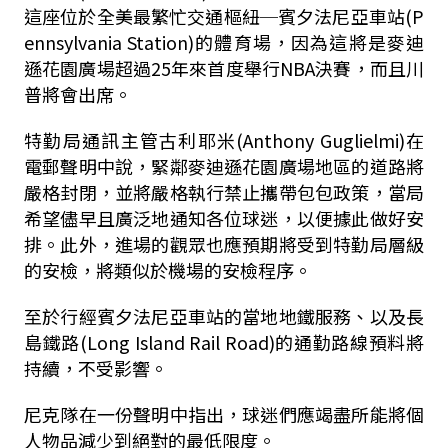
這座位於全美最繁忙交通樞紐─賓夕法尼亞車站(P
ennsylvania Station)的體育場，因為這將是麥迪
遜花園廣場超過25年來首度舉行NBA決賽，而且川
普將會出席。
特勤局通訊主管古利耶米(Anthony Guglielmi)在
電郵聲明中說，緊鄰麥迪遜花園廣場地區的道路將
嚴格封閉，並將嚴格執行禁止攜帶包包政策，當局
希望儘早且廣泛地通知各位球迷，以便據此做好安
排。此外，進場的觀眾也應預期將受到特勤局層級
的安檢，將類似於機場的安檢程序。
至於行經賓夕法尼亞車站的當地地鐵服務、以及長
島鐵路(Long Island Rail Road)的通勤路線預料將
持續，不受影響。
尼克隊在一份聲明中指出，球迷們應竭盡所能將個
人物品減少到絕對的最低限度。