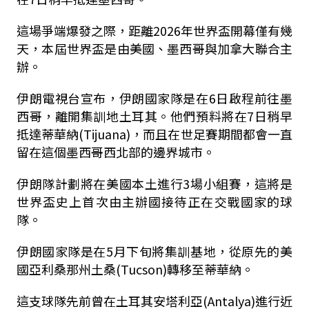
這場爭端爆發之際，距離2026年世界盃開幕僅有幾
天，本屆世界盃是由美國、墨西哥與加拿大聯合主
辦。
伊朗電視台宣布，伊朗國家隊是在6日啟程前往墨
西哥，離開集訓地土耳其。他們預料將在7日稍早
抵達蒂華納(Tijuana)，而且在世足賽期間都會一直
留在這個墨西哥西北部的邊界城市。
伊朗隊計劃將在美國本土進行3場小組賽，這將是
世界盃史上首次由主辦國接待正在交戰國家的球
隊。
伊朗國家隊是在5月下旬將集訓基地，從原先的美
國亞利桑那州土桑(Tucson)轉移至蒂華納。
這支球隊先前曾在土耳其安塔利亞(Antalya)進行近