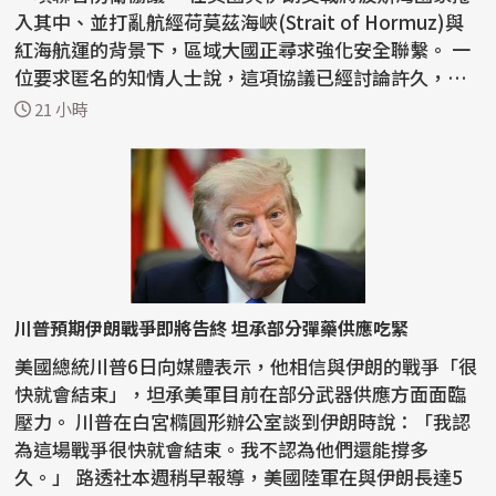
入其中、並打亂航經荷莫茲海峽(Strait of Hormuz)與
紅海航運的背景下，區域大國正尋求強化安全聯繫。 一
位要求匿名的知情人士說，這項協議已經討論許久，
但...
21 小時
川普預期伊朗戰爭即將告終 坦承部分彈藥供應吃緊
美國總統川普6日向媒體表示，他相信與伊朗的戰爭「很
快就會結束」，坦承美軍目前在部分武器供應方面面臨
壓力。 川普在白宮橢圓形辦公室談到伊朗時說：「我認
為這場戰爭很快就會結束。我不認為他們還能撐多
久。」 路透社本週稍早報導，美國陸軍在與伊朗長達5