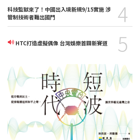
4
科技監獄來了！中國出入境新規9/15實施 涉
管制技術者難出國門
5
HTC打造虛擬偶像 台灣娛樂首闢新賽道