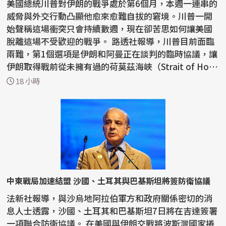
美國總統川普對伊朗的戰爭處於第6個月，本週一連串的
威脅與外交行動凸顯他愈來愈難自拔的窘境。川普一開
始聲稱這場衝突只會持續數週，現在卻苦思如何讓美國
脫離這場不受歡迎的戰爭。 路透社報導，川普目前面臨
兩難，第1個選項是伊朗和阿曼正在談判的臨時協議，讓
伊朗取得戰前從未擁有過的荷莫茲海峽（Strait of Ho
r...
18 小時
中東戰局加速結盟 沙國、土耳其與巴基斯坦將簽防衛協議
法新社報導，與沙烏地阿拉伯軍方和政府關係密切的消
息人士透露，沙國、土耳其和巴基斯坦7日將在吉達簽署
一項聯合防衛協議。 在美國與伊朗交戰將波斯灣國家捲