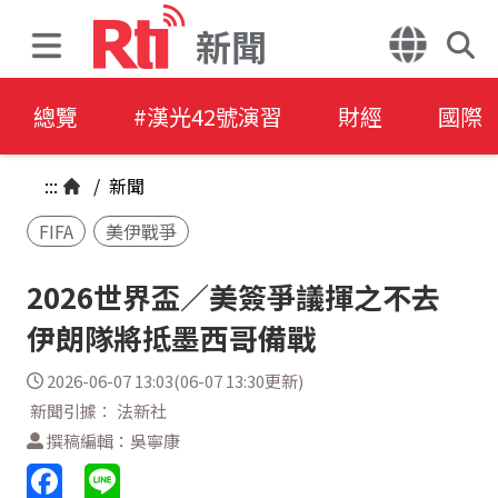
新聞
總覽
#漢光42號演習
財經
國際
:::
/
新聞
FIFA
美伊戰爭
2026世界盃／美簽爭議揮之不去
伊朗隊將抵墨西哥備戰
2026-06-07 13:03(06-07 13:30更新)
新聞引據： 法新社
撰稿編輯：吳寧康