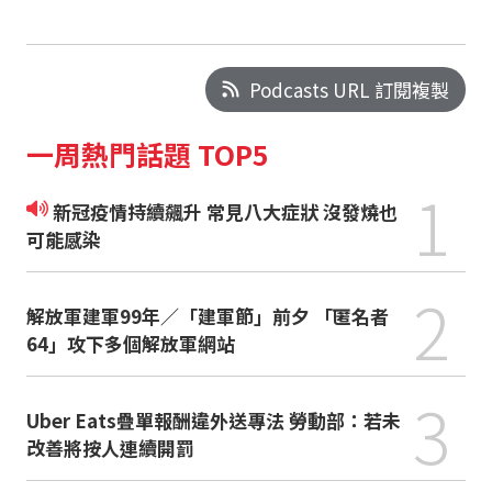
Podcasts URL 訂閱複製
一周熱門話題 TOP5
1
新冠疫情持續飆升 常見八大症狀 沒發燒也
可能感染
2
解放軍建軍99年／「建軍節」前夕 「匿名者
64」攻下多個解放軍網站
3
Uber Eats疊單報酬違外送專法 勞動部：若未
改善將按人連續開罰