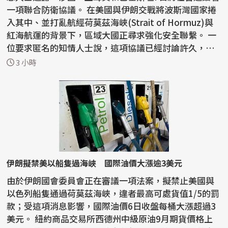
一項聯合防衛協議。 在美國與伊朗交戰將波斯灣國家捲
入其中、並打亂航經荷莫茲海峽(Strait of Hormuz)與
紅海航運的背景下，區域大國正尋求強化安全聯繫。 一
位要求匿名的知情人士說，這項協議已經討論許久，
但...
3 小時
伊朗擬禁美以船隻過海峽 國際油價大漲逾3美元
由於伊朗國會委員會正在審議一項法案，擬禁止美國與
以色列船隻通過荷莫茲海峽，違者最高可處貨值1/5的罰
款；受這項消息影響，國際油價6日收盤每桶大漲超過3
美元。 紐約商品交易所西德州中級原油9月期貨價格上