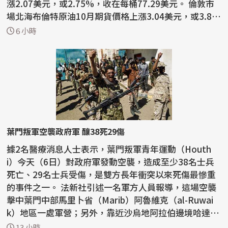
漲2.07美元，或2.75%，收在每桶77.29美元。 倫敦市
場北海布倫特原油10月期貨價格上漲3.04美元，或3.8
3%，...
6 小時
葉門叛軍空襲政府軍 釀38死29傷
據2名醫療消息人士表示，葉門叛軍青年運動（Houth
i）今天（6日）對政府軍發動空襲，造成至少38名士兵
死亡、29名士兵受傷，是雙方長年衝突以來死傷最慘重
的事件之一。 法新社引述一名軍方人員報導，這場空襲
擊中葉門中部馬里卜省（Marib）阿魯維克（al-Ruwai
k）地區一處軍營；另外，靠近沙烏地阿拉伯邊境哈達拉
穆特省...
13 小時