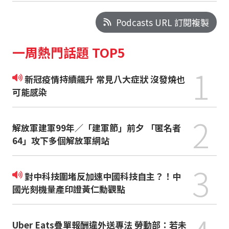
Podcasts URL 訂閱複製
一周熱門話題 TOP5
1
新冠疫情持續飆升 常見八大症狀 沒發燒也
可能感染
2
解放軍建軍99年／「建軍節」前夕 「匿名者
64」攻下多個解放軍網站
3
對中科技圍堵反加速中國科技自主？！中
國光刻機量產印證黃仁勳觀點
Uber Eats疊單報酬違外送專法 勞動部：若未