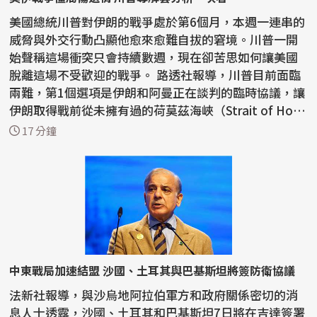
美國總統川普對伊朗的戰爭處於第6個月，本週一連串的
威脅與外交行動凸顯他愈來愈難自拔的窘境。川普一開
始聲稱這場衝突只會持續數週，現在卻苦思如何讓美國
脫離這場不受歡迎的戰爭。 路透社報導，川普目前面臨
兩難，第1個選項是伊朗和阿曼正在談判的臨時協議，讓
伊朗取得戰前從未擁有過的荷莫茲海峽（Strait of Ho
r...
17 分鐘
中東戰局加速結盟 沙國、土耳其與巴基斯坦將簽防衛協議
法新社報導，與沙烏地阿拉伯軍方和政府關係密切的消
息人士透露，沙國、土耳其和巴基斯坦7日將在吉達簽署