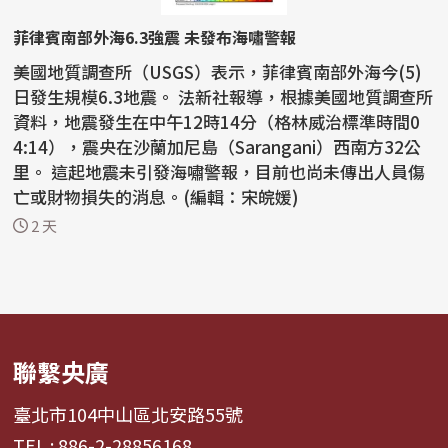
菲律賓南部外海6.3強震 未發布海嘯警報
美國地質調查所（USGS）表示，菲律賓南部外海今(5)
日發生規模6.3地震。 法新社報導，根據美國地質調查所
資料，地震發生在中午12時14分（格林威治標準時間0
4:14），震央在沙蘭加尼島（Sarangani）西南方32公
里。 這起地震未引發海嘯警報，目前也尚未傳出人員傷
亡或財物損失的消息。(編輯：宋皖媛)
2 天
聯繫央廣
臺北市104中山區北安路55號
TEL : 886-2-28856168