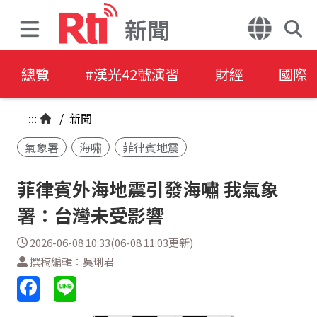
新聞
總覽
#漢光42號演習
財經
國際
:::
/
新聞
氣象署
海嘯
菲律賓地震
菲律賓外海地震引發海嘯 我氣象
署：台灣未受影響
2026-06-08 10:33(06-08 11:03更新)
撰稿編輯：吳琍君