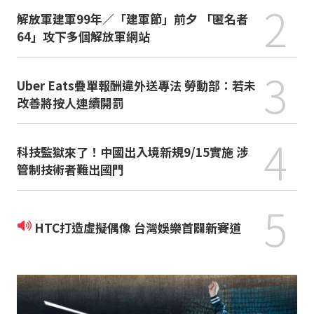
2
解放軍建軍99年／「建軍節」前夕 「匿名者
64」攻下多個解放軍網站
3
Uber Eats疊單報酬違外送專法 勞動部：若未
改善將按人連續開罰
4
科技監獄來了！中國出入境新規9/15實施 涉
管制技術者難出國門
5
HTC打造虛擬偶像 台灣娛樂首闢新賽道