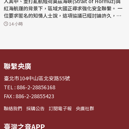
入其中、並打亂航經荷莫茲海峽(Strait of Hormuz)與
紅海航運的背景下，區域大國正尋求強化安全聯繫。 一
位要求匿名的知情人士說，這項協議已經討論許久，
但...
14 小時
聯繫央廣
臺北市104中山區北安路55號
TEL : 886-2-28856168
FAX : 886-2-28855423
聯絡我們
採購公告
訂閱電子報
央廣社群
臺灣之音APP