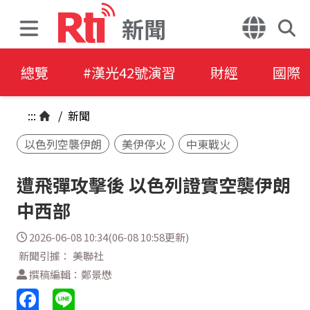
新聞
總覽
#漢光42號演習
財經
國際
:::
/
新聞
以色列空襲伊朗
美伊停火
中東戰火
遭飛彈攻擊後 以色列證實空襲伊朗
中西部
2026-06-08 10:34(06-08 10:58更新)
新聞引據： 美聯社
撰稿編輯：鄭景懋