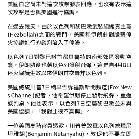
美國白宮尚未對這次攻擊發表回應，也沒有表示這
次攻擊是否與美國進行協調。
在過去幾天，由於以色列和黎巴嫩武裝組織真主黨
(
Hezbollah
)之間的戰鬥，美國和伊朗針對脆弱停
火協議進行的談判陷入了停滯。
以色列7日對黎巴嫩首都貝魯特的南部郊區發動空
襲，伊朗隨後也朝以色列發射飛彈，這是自4月8日
停火協議生效以來伊朗首次轟炸以色列。
美國總統川普7日稍早告訴福斯新聞頻道(Fox New
s Channel)記者，他希望伊朗停止發射飛彈、重返
談判桌。他也表示，以色列7日空襲黎巴嫩並未與
美國協調，「我對此很不高興」。
一位美國高階官員透露，川普曾致電以色列總理尼
坦雅胡(Benjamin Netanyahu)，敦促他不要立即