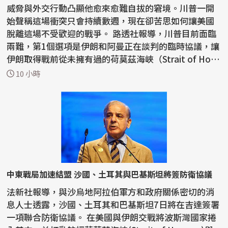
威脅與外交行動凸顯他愈來愈難自拔的窘境。川普一開
始聲稱這場衝突只會持續數週，現在卻苦思如何讓美國
脫離這場不受歡迎的戰爭。 路透社報導，川普目前面臨
兩難，第1個選項是伊朗和阿曼正在談判的臨時協議，讓
伊朗取得戰前從未擁有過的荷莫茲海峽（Strait of Ho
r...
10 小時
中東戰局加速結盟 沙國、土耳其與巴基斯坦將簽防衛協議
法新社報導，與沙烏地阿拉伯軍方和政府關係密切的消
息人士透露，沙國、土耳其和巴基斯坦7日將在吉達簽署
一項聯合防衛協議。 在美國與伊朗交戰將波斯灣國家捲