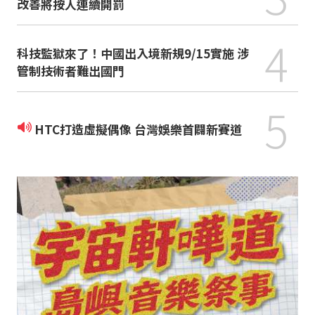
改善將按人連續開罰
4
科技監獄來了！中國出入境新規9/15實施 涉
管制技術者難出國門
5
HTC打造虛擬偶像 台灣娛樂首闢新賽道