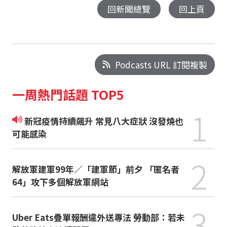
回新聞總覽
回上頁
Podcasts URL 訂閱複製
一周熱門話題 TOP5
1
新冠疫情持續飆升 常見八大症狀 沒發燒也
可能感染
2
解放軍建軍99年／「建軍節」前夕 「匿名者
64」攻下多個解放軍網站
3
Uber Eats疊單報酬違外送專法 勞動部：若未