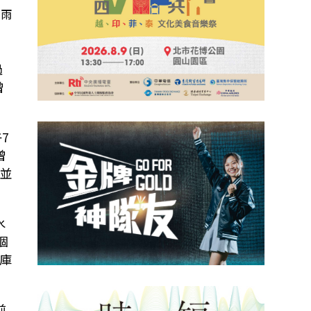
降雨
）
過
曾
7
曾
，並
水
個
庫
前