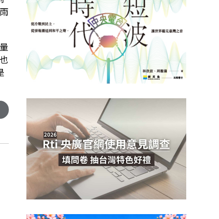
雨
量
也
是