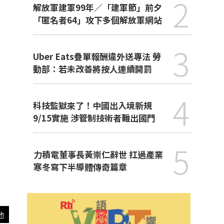
2
解放軍建軍99年／「建軍節」前夕
「匿名者64」攻下多個解放軍網站
3
Uber Eats疊單報酬違外送專法 勞
動部：若未改善將按人連續開罰
4
科技監獄來了！中國出入境新規
9/15實施 涉管制技術者難出國門
5
力積電董事長黃崇仁辭世 扛過產業
寒冬寫下半導體傳奇篇章
他