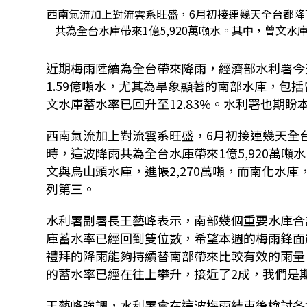
西南氣流加上對流雲系旺盛，6月初接連幾天全台都降
共為全台水庫帶來1億5,920萬噸水。其中，曾文水
近期梅雨陸續為全台帶來降雨，經濟部水利署今
1.59億噸水，尤其為旱象顯著的南部水庫，包括
文水庫蓄水率已回升至12.83%。水利署也期
西南氣流加上對流雲系旺盛，6月初接連幾天全台
時，這波降雨共為全台水庫帶來1億5,920萬噸
文與烏山頭水庫，進帳2,270萬噸，而南化水庫
列第三。
水利署副署長王藝峰表示，南部幾個重要水庫合計
庫蓄水率已經回到雙位數，希望本週的梅雨鋒面
禮拜的降雨能夠持續替南部帶來比較有效的雨量
的蓄水率已經在往上攀升，接近了2成，我們是
王藝峰強調，水利署會在這波梅雨結束後檢討各