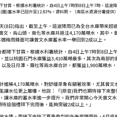
下甘霖。根據水利署統計，自4日上午7時到8日上午7時，這波
庫(圖)蓄水率已回升至12.83%。資料照。（南區水資源分署提供
天(8日)指出，截至上午，這波降雨已為全台水庫帶來超
曾文、烏山頭、南化等水庫共挹注4,170萬噸水，其中，
盼本週梅雨鋒面可讓曾文水庫蓄水率一舉回到2成以上。
都降下甘霖。根據水利署統計，自4日上午7時到8日上午
水，並以桃園石門水庫獲益3,410萬噸最多，其次為南部的
，以及日月潭、霧社等兩水庫合計，都獲益1,900萬噸水
進帳4,170萬噸水，對舒緩旱象有顯著效果，尤其曾文
能讓水位更上層樓。他說：『(原音)我們也期待接下來整
，讓水庫的蓄水率進一步提升。我們非常開心今天曾文水
期待這個禮拜下完雨後，能夠突破2成以上。』
地水情，而接下來除了夏季典型的午後雷陣雨外，6月底