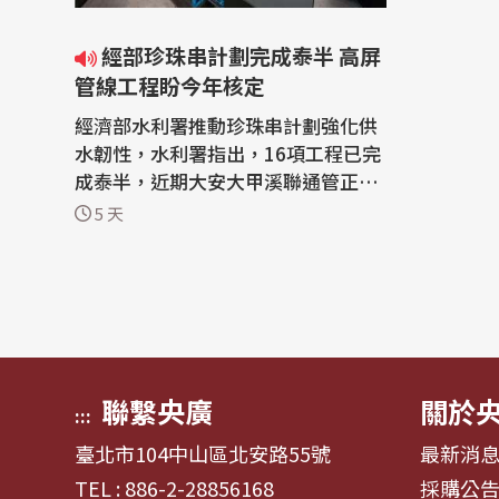
經部珍珠串計劃完成泰半 高屏
管線工程盼今年核定
經濟部水利署推動珍珠串計劃強化供
水韌性，水利署指出，16項工程已完
成泰半，近期大安大甲溪聯通管正式
通水，其餘包括新北三重到蘆洲管網
5 天
改善、桃園石門水庫至新竹聯通管等
預計2029年底前陸續完工；另外，因
應屏東高科技產業聚落開發，現正規
劃高屏珍珠串工程，初估經費新台幣
76.69億，可提升高屏每日30萬噸雙
向調度...
聯繫央廣
關於
:::
臺北市104中山區北安路55號
最新消
TEL : 886-2-28856168
採購公