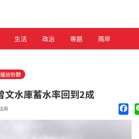
生活
政治
專題
兩岸
播放聆聽
曾文水庫蓄水率回到2成
佳興