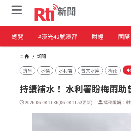
新聞
總覽
#漢光42號演習
財經
國際
:::
/
新聞
抗旱
水情
水利署
曾文水庫
梅雨
持續補水！ 水利署盼梅雨助
2026-06-08 11:36(06-08 11:52更新)
撰稿編輯：謝