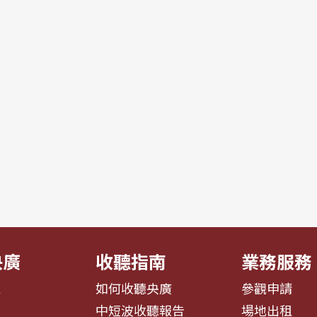
央廣
收聽指南
業務服務
息
如何收聽央廣
參觀申請
告
中短波收聽報告
場地出租