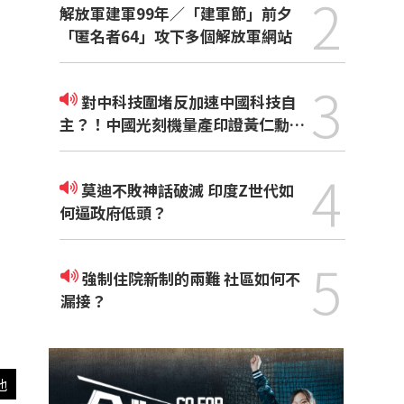
2
解放軍建軍99年／「建軍節」前夕
「匿名者64」攻下多個解放軍網站
3
對中科技圍堵反加速中國科技自
主？！中國光刻機量產印證黃仁勳觀
點
4
莫迪不敗神話破滅 印度Z世代如
何逼政府低頭？
5
強制住院新制的兩難 社區如何不
漏接？
他