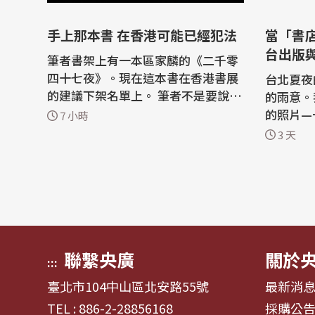
手上那本書 在香港可能已經犯法
當「書
台出版
筆者書架上有一本區家麟的《二千零
四十七夜》。現在這本書在香港書展
台北夏夜
的建議下架名單上。 筆者不是要說這
的雨意。
本書有多重要，或者區家麟有多偉
的照片—
7 小時
大。筆者只是想說，當你手上那本書
穿一件印
3 天
從書架上消失，當買書這件事變成一
簡潔的黑
種需要謹慎的行為，那個城市，已經
六個字，
悄悄變成另一個樣子了。 這一個月發
中一句再
生的事，密集得讓人來不及消化。過
讓走進店
去半...
我」。然
聲的宣告.
聯繫央廣
關於
:::
臺北市104中山區北安路55號
最新消
TEL : 886-2-28856168
採購公