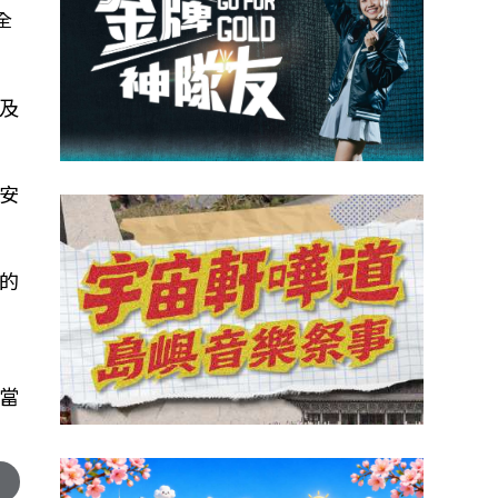
全
及
安
的
當