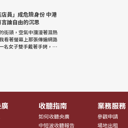
店店員」成危險身份 中港
與言論自由的沉思
的街頭，空氣中瀰漫著濕熱
我看著螢幕上那張傳遍網路
一名女子雙手戴著手銬，身
有「我是書店店員」六個字
色T恤，昂首走向警車。這
原本只是香港獨立書店活動
普通不過的身份標籤，旨在
裡的讀者知道「有事可以找
而，在當下的香港，這句無
..
央廣
收聽指南
業務服務
息
如何收聽央廣
參觀申請
告
中短波收聽報告
場地出租