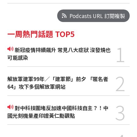
Podcasts URL 訂閱複製
一周熱門話題 TOP5
1
新冠疫情持續飆升 常見八大症狀 沒發燒也
可能感染
2
解放軍建軍99年／「建軍節」前夕 「匿名者
64」攻下多個解放軍網站
3
對中科技圍堵反加速中國科技自主？！中
國光刻機量產印證黃仁勳觀點