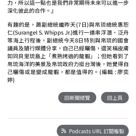
力，所以這一點也是我們非常期待未來可以進一步
深化彼此的合作。』
有趣的是，蕭副總統繼昨天(7日)與帛琉總統惠恕
仁(Surangel S. Whipps Jr.)進行一連串浮潛、泛舟
等海上行程後，副總統今天8日特別與帛琉的國會
議員及隨行媒體分享，自己已經曬傷，還笑稱皮膚
如同貝里琉島上「煮熟烤過的龍蝦」；但她看到了
帛琉海洋的美景及帛琉政府力挺台灣後，她覺得自
己曬傷或是變成龍蝦，都是值得的。
(編輯 : 廖奕
婷)
回新聞總覽
回上頁
Podcasts URL 訂閱複製