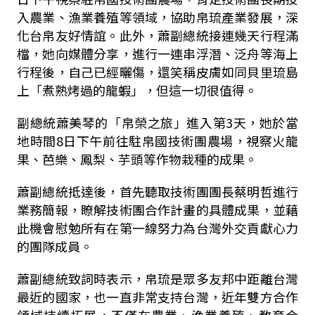
入農業、漁業養殖等領域，協助帛琉產業發展，深
化台帛友好情誼。此外，蕭副總統接連幾天行程滿
檔，她向媒體分享，進行一連串浮潛、泛舟等海上
行程後，自己已經曬傷，還笑稱皮膚如同貝里琉島
上「煮熟烤過的龍蝦」，但這一切很值得。
副總統蕭美琴的「帛榮之旅」進入第3天，她於當
地時間8日下午前往駐帛國技術團農場，視察火龍
果、芭樂、鳳梨、芋頭等作物栽種的成果。
蕭副總統抵達後，首先聽取技術團團長蔡明哲進行
業務簡報，瞭解技術團合作計畫的具體成果，並藉
此機會慰勉所有在第一線努力為台灣外交貢獻心力
的團隊成員。
蕭副總統致詞時表示，帛琉是眾多友邦中距離台灣
最近的國家，也一直非常支持台灣，近年雙方合作