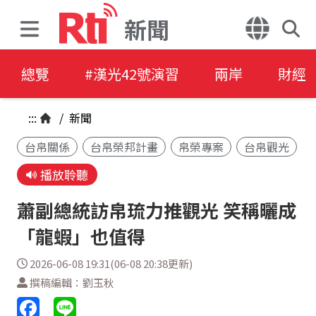
新聞
總覽
#漢光42號演習
兩岸
財經
:::
/
新聞
台帛關係
台帛榮邦計畫
帛榮專案
台帛觀光
播放聆聽
蕭副總統訪帛琉力推觀光 笑稱曬成
「龍蝦」也值得
2026-06-08 19:31(06-08 20:38更新)
撰稿編輯：劉玉秋