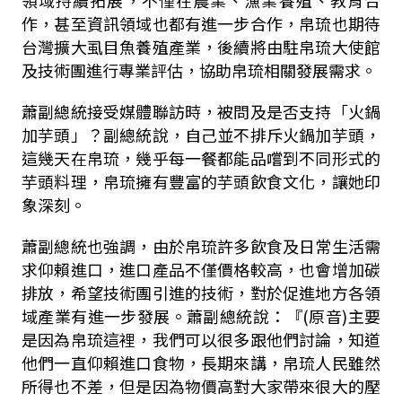
領域持續拓展，不僅在農業、漁業養殖、教育合
作，甚至資訊領域也都有進一步合作，帛琉也期待
台灣擴大虱目魚養殖產業，後續將由駐帛琉大使館
及技術團進行專業評估，協助帛琉相關發展需求。
蕭副總統接受媒體聯訪時，被問及是否支持「火鍋
加芋頭」？副總統說，自己並不排斥火鍋加芋頭，
這幾天在帛琉，幾乎每一餐都能品嚐到不同形式的
芋頭料理，帛琉擁有豐富的芋頭飲食文化，讓她印
象深刻。
蕭副總統也強調，由於帛琉許多飲食及日常生活需
求仰賴進口，進口產品不僅價格較高，也會增加碳
排放，希望技術團引進的技術，對於促進地方各領
域產業有進一步發展。蕭副總統說：『(原音)主要
是因為帛琉這裡，我們可以很多跟他們討論，知道
他們一直仰賴進口食物，長期來講，帛琉人民雖然
所得也不差，但是因為物價高對大家帶來很大的壓