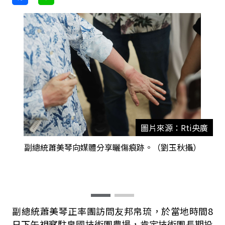
圖片來源：Rti央廣
副總統蕭美琴向媒體分享曬傷痕跡。（劉玉秋攝）
副總統蕭美琴正率團訪問友邦帛琉，於當地時間8
日下午視察駐帛國技術團農場，肯定技術團長期投