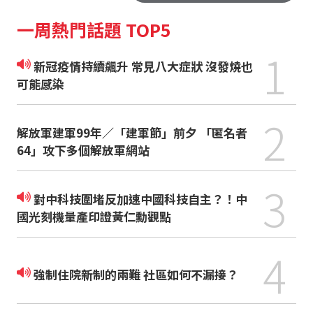
一周熱門話題 TOP5
1
新冠疫情持續飆升 常見八大症狀 沒發燒也
可能感染
2
解放軍建軍99年／「建軍節」前夕 「匿名者
64」攻下多個解放軍網站
3
對中科技圍堵反加速中國科技自主？！中
國光刻機量產印證黃仁勳觀點
4
強制住院新制的兩難 社區如何不漏接？