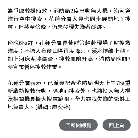
為爭取救援時效，消防局2度出動無人機，沿河道
進行空中搜索，花蓮分署人員也同步展開地面搜
尋，但截至傍晚，仍未發現失聯者蹤跡。
傍晚6時許，花蓮分署長黃群策趕赴現場了解搜救
進度；不過入夜後山區再度降雨，溪水持續上漲，
加上河床泥濘濕滑，搜救風險升高，消防局晚間7
時宣布暫停搜救作業。
花蓮分署表示，已派員配合消防局明天上午7時重
新啟動搜救行動，除地面搜索外，也將投入無人機
及相關機具擴大搜尋範圍，全力尋找失聯的鄧姓工
地負責人。(編輯 : 廖奕婷)
回新聞總覽
回上頁