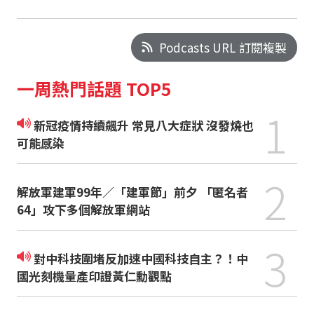
Podcasts URL 訂閱複製
一周熱門話題 TOP5
1
新冠疫情持續飆升 常見八大症狀 沒發燒也
可能感染
2
解放軍建軍99年／「建軍節」前夕 「匿名者
64」攻下多個解放軍網站
3
對中科技圍堵反加速中國科技自主？！中
國光刻機量產印證黃仁勳觀點