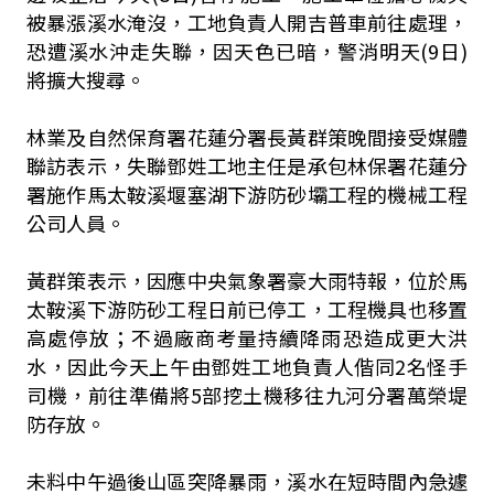
被暴漲溪水淹沒，工地負責人開吉普車前往處理，
恐遭溪水沖走失聯，因天色已暗，警消明天(9日)
將擴大搜尋。
林業及自然保育署花蓮分署長黃群策晚間接受媒體
聯訪表示，失聯鄧姓工地主任是承包林保署花蓮分
署施作馬太鞍溪堰塞湖下游防砂壩工程的機械工程
公司人員。
黃群策表示，因應中央氣象署豪大雨特報，位於馬
太鞍溪下游防砂工程日前已停工，工程機具也移置
高處停放；不過廠商考量持續降雨恐造成更大洪
水，因此今天上午由鄧姓工地負責人偕同2名怪手
司機，前往準備將5部挖土機移往九河分署萬榮堤
防存放。
未料中午過後山區突降暴雨，溪水在短時間內急遽