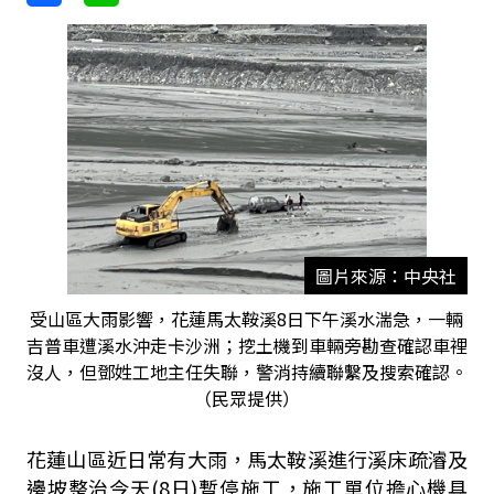
圖片來源：中央社
受山區大雨影響，花蓮馬太鞍溪8日下午溪水湍急，一輛
吉普車遭溪水沖走卡沙洲；挖土機到車輛旁勘查確認車裡
沒人，但鄧姓工地主任失聯，警消持續聯繫及搜索確認。
（民眾提供）
花蓮山區近日常有大雨，馬太鞍溪進行溪床疏濬及
邊坡整治今天(8日
)暫停施工，施工單位擔心機具