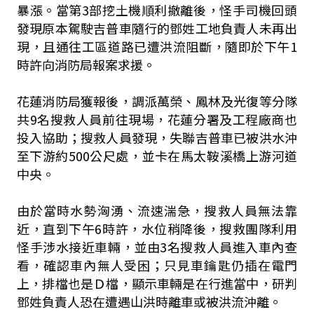
暴漲。當第3部挖土機順利撤離後，怪手司機回頭
發現原本駕駛吉普車隨行的鄧姓工地負責人未再出
現，且通往工區道路已遭洪流阻斷，隨即於下午1
時許向消防局報案求援。
花蓮消防局獲報後，調派萬榮、鳳林及光復等分隊
共9名搜救人員前往現場，花蓮分署及工程廠商也
投入協助；搜救人員發現，失聯吉普車已被洪水沖
至下游約500公尺處，並卡在馬太鞍溪橋上游河道
中央。
由於當時水勢洶湧、流速湍急，搜救人員無法靠
近，直到下午6時許，水位稍降後，搜救團隊利用
怪手涉水接近車輛，並由3名搜救人員進入車內查
看，確認車內無人受困；只見車鑰匙仍插在電門
上，排檔也是Ｄ檔，顯示車輛是在行進當中，研判
鄧姓負責人恐在遭遇山洪時離車或被洪流沖離。