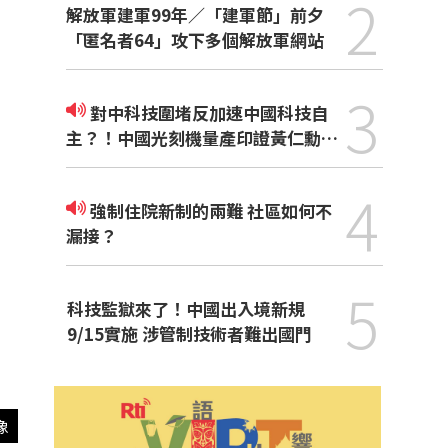
2
解放軍建軍99年／「建軍節」前夕
「匿名者64」攻下多個解放軍網站
3
對中科技圍堵反加速中國科技自
主？！中國光刻機量產印證黃仁勳觀
點
4
強制住院新制的兩難 社區如何不
漏接？
5
科技監獄來了！中國出入境新規
9/15實施 涉管制技術者難出國門
像