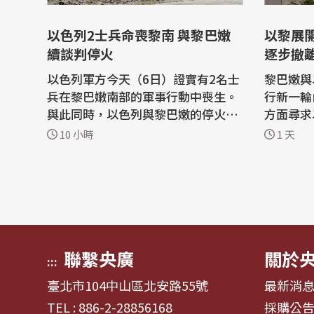
以色列2士兵命喪黎南 與黎巴嫩
以黎展開
續談判停火
逐步撤
以色列軍方今天（6日）證實有2名士
黎巴嫩與
兵在黎巴嫩南部的軍事行動中喪生。
行新一輪
與此同時，以色列與黎巴嫩的停火談
方面尋求
判也在美國居中斡旋下，持續在羅馬
部；會談預
10 小時
1 天
進行。 路透社引述色列陸軍廣播電台
導，以黎
（Israeli Army Radio）報導，2名士
就一項架
兵5日執行安全搜查任務時，遭爆炸
解除真主黨
裝置炸死，另有4名士兵受傷。 法新
隊逐步撤
社指出，這是自6月28日以來，以色
駐，先從
列首...
美國與以色
聯繫央廣
關於
:::
臺北市104中山區北安路55號
最新消
TEL : 886-2-28856168
採購公