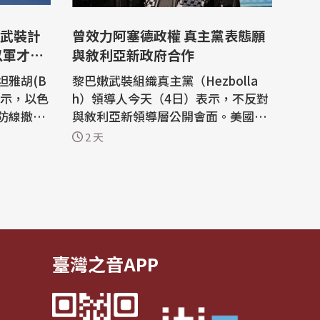
武裝計
曾效力阿塞德政權 真主黨表態願
以軍才撤
與敘利亞新政府合作
坦雅胡(B
黎巴嫩武裝組織真主黨（Hezbolla
4日表示，以色
h）領導人今天（4日）表示，不反對
防線撤
與敘利亞新領導層公開會面。美國總
義組織哈
統川普（Donald Trump）曾暗示，
2 天
裝，對美國
敘利亞可能協助打擊真主黨；敘利亞
)近期宣布
總統夏拉（Ahmed al-Sharaa）則駁
斥這個說法。 法新社報導，真主黨領
增添了更
袖卡西姆（Naim Qassem）在電視
結束這場
演說中表示：「沒有什麼事情能妨礙
真主黨與敘利...
臺灣之音APP