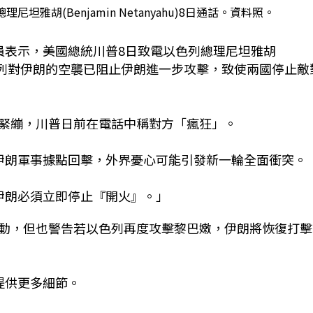
雅胡(Benjamin Netanyahu)8日通話。資料照。
員表示，美國總統川普8日致電以色列總理尼坦雅胡
胡說，以色列對伊朗的空襲已阻止伊朗進一步攻擊，致使兩國停止敵
緊繃，川普日前在電話中稱對方「瘋狂」。
伊朗軍事據點回擊，外界憂心可能引發新一輪全面衝突。
伊朗必須立即停止『開火』。」
動，但也警告若以色列再度攻擊黎巴嫩，伊朗將恢復打擊
提供更多細節。