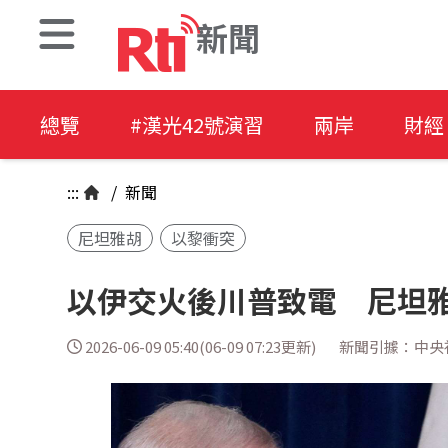
新聞
總覽
#漢光42號演習
兩岸
財經
:::
/
新聞
尼坦雅胡
以黎衝突
以伊交火後川普致電 尼坦
2026-06-09 05:40(06-09 07:23更新)
新聞引據：中央