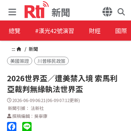
新聞
總覽
#漢光42號演習
財經
國際
:::
/
新聞
美國簽證
川普移民政策
2026世界盃／遭美禁入境 索馬利
亞裁判無緣執法世界盃
2026-06-09 06:21(06-09 07:12更新)
新聞引據： 法新社
撰稿編輯：吳寧康