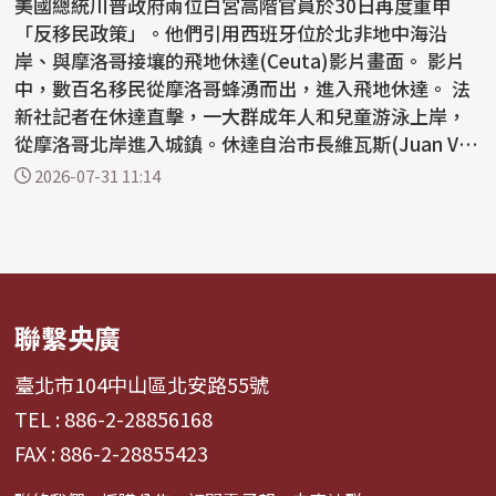
美國總統川普政府兩位白宮高階官員於30日再度重申
「反移民政策」。他們引用西班牙位於北非地中海沿
岸、與摩洛哥接壤的飛地休達(Ceuta)影片畫面。 影片
中，數百名移民從摩洛哥蜂湧而出，進入飛地休達。 法
新社記者在休達直擊，一大群成年人和兒童游泳上岸，
從摩洛哥北岸進入城鎮。休達自治市長維瓦斯(Juan Viv
as)29...
2026-07-31 11:14
聯繫央廣
臺北市104中山區北安路55號
TEL : 886-2-28856168
FAX : 886-2-28855423