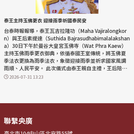
泰王主持玉佛更衣 迎接雨季祈國泰民安
台泰時報報導，泰王瓦吉拉隆功（Maha Vajiralongkor
n）與王后素提達（Suthida Bajrasudhabimalalakshan
a）30日下午於曼谷大皇宮玉佛寺（Wat Phra Kaew）
主持玉佛雨季更衣御典，依循泰國王室傳統，將玉佛夏
季法衣更換為雨季法衣，象徵迎接雨季並祈求國家風調
雨順、人民平安。 此次儀式由泰王親自主禮，王后陪同
出席...
2026-07-31 13:23
聯繫央廣
臺北市104中山區北安路55號