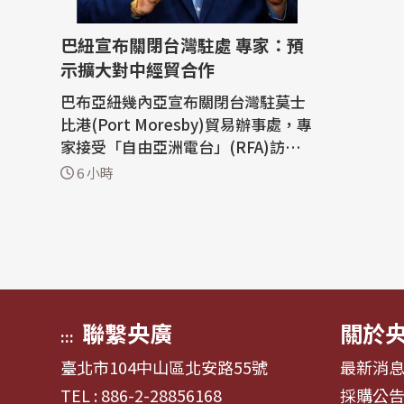
巴紐宣布關閉台灣駐處 專家：預
示擴大對中經貿合作
巴布亞紐幾內亞宣布關閉台灣駐莫士
比港(Port Moresby)貿易辦事處，專
家接受「自由亞洲電台」(RFA)訪問
時指出，從外交角度來看令人費解，
6 小時
但此舉顯示巴紐未來將進一步擴大與
中國的經貿合作關係。 巴紐外交部長
特卡琴科(Justin Tkatchenko)上月
發表聲明宣布，「台北經濟辦事處」
(Chinese Taipei Economics Office)
即日...
聯繫央廣
關於
:::
臺北市104中山區北安路55號
最新消
TEL : 886-2-28856168
採購公