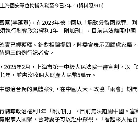
上海國安單位拘捕入獄至今已3年。(資料照/Rti)
察(李延賀)，在2023年被中國以「煽動分裂國家罪」判
仍須執行剝奪政治權利1年「附加刑」，目前無法離開中國
確實已經獲釋。針對相關提問，陸委會表示因顧慮家屬，
待週三的例行記者會。
後，2025年2月，上海市第一中級人民法院一審宣判，以「
利1年，並處沒收個人財產人民幣5萬元。
中懲治台獨的具體案例，在中國人大、政協「兩會」期間
行剝奪政治權利1年「附加刑」，目前無法離開中國。富
有跟家人團聚，台灣妻子可以赴中探視，「看起來人是自