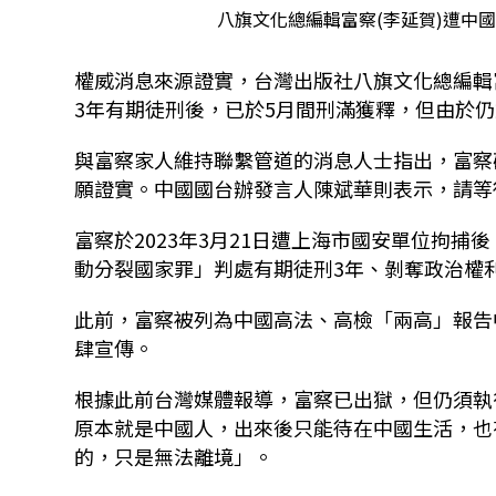
八旗文化總編輯富察(李延賀)遭中國
權威消息來源證實，台灣出版社八旗文化總編輯富
3年有期徒刑後，已於5月間刑滿獲釋，但由於
與富察家人維持聯繫管道的消息人士指出，富察
願證實。中國國台辦發言人陳斌華則表示，請等
富察於2023年3月21日遭上海市國安單位拘捕
動分裂國家罪」判處有期徒刑3年、剝奪政治權
此前，富察被列為中國高法、高檢「兩高」報告
肆宣傳。
根據此前台灣媒體報導，富察已出獄，但仍須執
原本就是中國人，出來後只能待在中國生活，也
的，只是無法離境」。