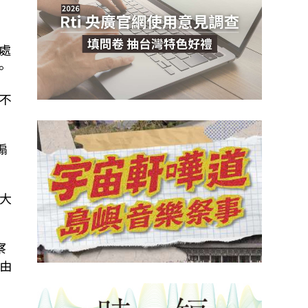
處
。
不
煽
大
察
由