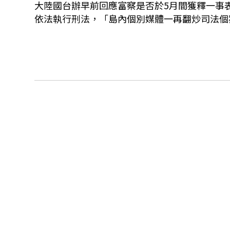
大陸國台辦早前回應富察是否於5月間獲釋一事
依法執行刑法，「島內個別媒體一再翻炒司法個