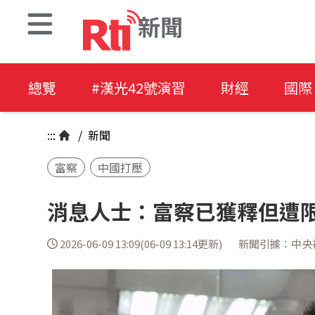
新聞
總覽
#漢光42號演習
財經
國際
:::
/
新聞
富察
中國打壓
消息人士：富察已獲釋但遭
2026-06-09 13:09(06-09 13:14更新)
新聞引據：中央