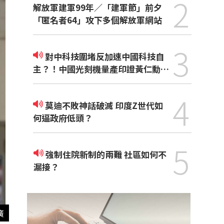
2
解放軍建軍99年／「建軍節」前夕
「匿名者64」攻下多個解放軍網站
3
對中科技圍堵反加速中國科技自
主？！中國光刻機量產印證黃仁勳觀
點
4
莫迪不敗神話破滅 印度Z世代如
何逼政府低頭？
5
強制住院新制的兩難 社區如何不
漏接？
廣