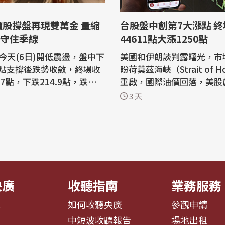
價股撐盤再現雙萬金 量縮
台股盤中創第7大漲點 終
點守住季線
44611點大漲1250點
今天(6日)開低震盪，盤中下
美國和伊朗談判露曙光，市
00點支撐後跌勢收斂，終場收
盼荷莫茲海峽（Strait of H
6.7點，下跌214.9點，跌幅0.
重啟，國際油價回落，美股
交金額新台幣9403.91億
動台股今天(5日)開高走揚
3 天
股台積電收盤下跌40元，台
44980.31點，大漲1619.
海及高價股撐盤，台股再現
上盤中第7大漲點，台積電
指數創新高，
權值股強勢表態。 終場加權指數上漲
指數、費城半導體指數收
1250.94點，收44611.6點
日、韓股市走跌，台股今天
8%，收復月線約43741點
點開...
1190點，成...
央廣
收聽指南
業務服務
息
如何收聽央廣
參觀申請
告
中短波收聽報告
場地出租