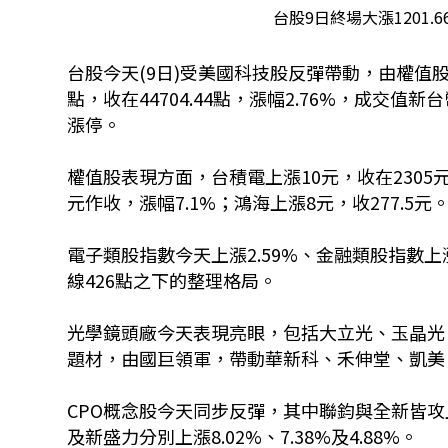
台股9日終場大漲1201.6
台股今天(9日)受美國科技股反彈帶動，由權值股
點，收在44704.44點，漲幅2.76%，成交值
漲停。
權值股表現方面，台積電上漲10元，收在2305元
元作收，漲幅7.1%；鴻海上漲8元，收277.5元
電子類股指數今天上漲2.59%、金融類股指數上
線426點之下的整理格局。
光學鏡頭廠今天表現亮眼，包括大立光、玉晶光
題材，由國巨領軍，帶動華新科、禾伸堂、凱美
CPO概念股今天同步反彈，其中聯鈞與全新皆攻上
及新盛力分別上漲8.02%、7.38%及4.88%。