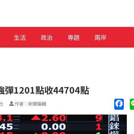
生活
政治
專題
兩岸
1201點收44704點
社
作者：新聞編輯