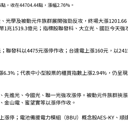
6點，收在44704.44點，漲幅2.76%。
、光學及被動元件族群展開強勁反攻，終場大漲1201.66
新台幣1兆1519.3億元；指標股聯發科、大立光、國巨今天強
；聯發科以4475元漲停作收；台達電上漲160元，以241
。
漲6.3%；代表中小型股票的櫃買指數上漲2.94%，仍呈
、先進光、今國光、聯一光強攻漲停。被動元件族群挾漲
、金山電、蜜望實等以漲停作收。
漲停；電池備援電力模組（BBU）概念股AES-KY、順