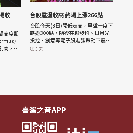
場收
台股震盪收高 終場上漲266點
台股今天(3日)開低走高，早盤一度下
跌逾300點，隨後在聯發科、日月光
場高度期
投控、創意等電子股走強帶動下震盪
ormuz）
翻紅，盤中最高上漲逾600點；加權
創高，帶
5 天
指數終場收在43386.41點，上漲26
，盤中最高
6.66點，漲幅0.62%，成交值新台幣
65點，是史
8445.31億元。 權值股收盤表現，台
領軍電子
積電終場下跌55元，收2370元，聯
發科亮燈漲停，上漲355元，收3910
，漲幅2.8
元，日月光投控...
和季線約4
臺灣之音APP