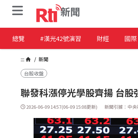
新聞
總覽
#漢光42號演習
財經
國際
:::
/
新聞
台股收盤
聯發科漲停光學股齊揚 台股強彈
2026-06-09 14:57(06-09 15:08更新)
新聞引據：中央