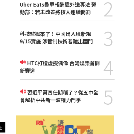
2
Uber Eats疊單報酬違外送專法 勞
動部：若未改善將按人連續開罰
3
科技監獄來了！中國出入境新規
9/15實施 涉管制技術者難出國門
4
HTC打造虛擬偶像 台灣娛樂首闢
新賽道
5
習近平第四任期穩了？從五中全
會解析中共新一波權力鬥爭
社