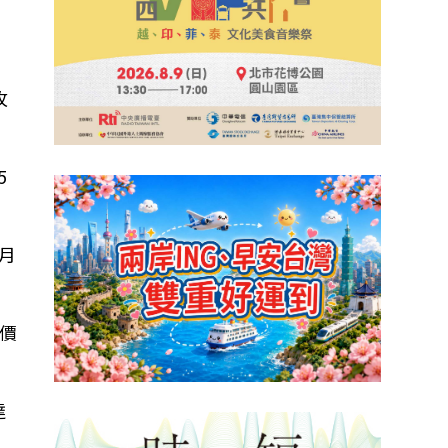
攻
5
現月
價
達