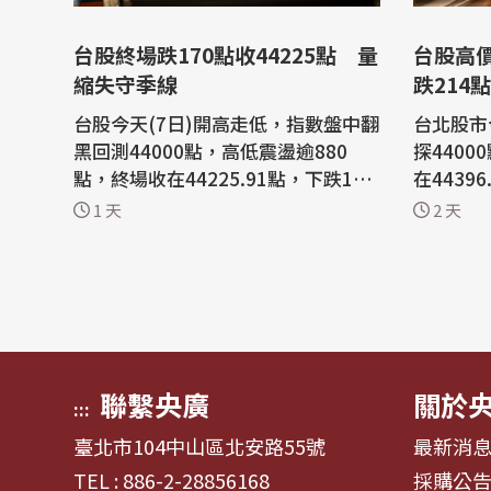
台股終場跌170點收44225點 量
台股高
縮失守季線
跌214
台股今天(7日)開高走低，指數盤中翻
台北股市
黑回測44000點，高低震盪逾880
探440
點，終場收在44225.91點，下跌17
在4439
0.79點，跌幅0.38%，失守季線約44
48%，成
1 天
2 天
278點，成交值降至新台幣8192.04
元。權值
億元。 電子權值股台積電收在2370
達電、鴻
元，漲5元或0.21%，聯發科衝上400
「雙萬金」。 美股道瓊
0元後翻黑，終場收3900元，下跌0.5
那斯達克
1%；鴻海收260元，跌1.7%。 先前
跌。亞股
累積一定漲幅的被動...
以44487
聯繫央廣
關於
:::
臺北市104中山區北安路55號
最新消
TEL : 886-2-28856168
採購公